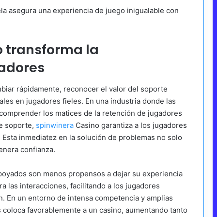
la asegura una experiencia de juego inigualable con
 transforma la
gadores
biar rápidamente, reconocer el valor del soporte
les en jugadores fieles. En una industria donde las
, comprender los matices de la retención de jugadores
de soporte,
spinwinera
Casino garantiza a los jugadores
 Esta inmediatez en la solución de problemas no solo
enera confianza.
apoyados son menos propensos a dejar su experiencia
a las interacciones, facilitando a los jugadores
ión. En un entorno de intensa competencia y amplias
 coloca favorablemente a un casino, aumentando tanto