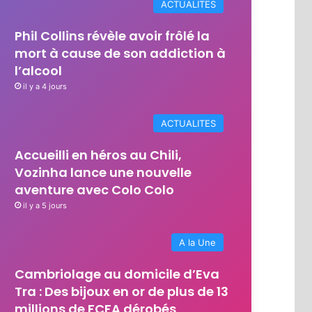
ACTUALITES
Phil Collins révèle avoir frôlé la
mort à cause de son addiction à
l’alcool
il y a 4 jours
ACTUALITES
Accueilli en héros au Chili,
Vozinha lance une nouvelle
aventure avec Colo Colo
il y a 5 jours
A la Une
Cambriolage au domicile d’Eva
Tra : Des bijoux en or de plus de 13
millions de FCFA dérobés