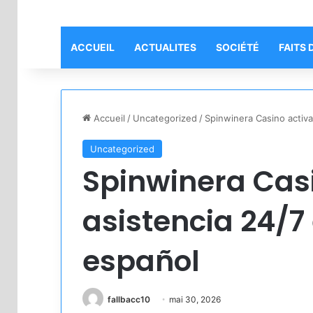
ACCUEIL
ACTUALITES
SOCIÉTÉ
FAITS 
Accueil
/
Uncategorized
/
Spinwinera Casino activa
Uncategorized
Spinwinera Cas
asistencia 24/7 
español
fallbacc10
mai 30, 2026