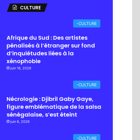
CULTURE
-CULTURE
Afrique du Sud : Des artistes
pénalisés à l’étranger sur fond
d’inquiétudes liées à la
xénophobie
juin 16, 2026
-CULTURE
Nécrologie : Djibril Gaby Gaye,
figure emblématique de la salsa
sénégalaise, s’est éteint
juin 6, 2026
-CULTURE