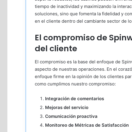
tiempo de inactividad y maximizando la intera
soluciones, sino que fomenta la fidelidad y co
en el cliente dentro del cambiante sector de lo
El compromiso de Spinwi
del cliente
El compromiso es la base del enfoque de Spinwi
aspecto de nuestras operaciones. En el corazó
enfoque firme en la opinión de los clientes par
como cumplimos nuestro compromiso:
Integración de comentarios
Mejoras del servicio
Comunicación proactiva
Monitoreo de Métricas de Satisfacción