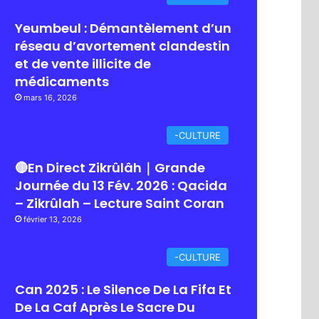
Yeumbeul : Démantèlement d’un
réseau d’avortement clandestin
et de vente illicite de
médicaments
mars 16, 2026
-CULTURE
🔴En Direct Zikrûlâh｜Grande
Journée du 13 Fév. 2026 : Qacida
– Zikrûlah – Lecture Saint Coran
février 13, 2026
-CULTURE
Can 2025 : Le Silence De La Fifa Et
De La Caf Après Le Sacre Du