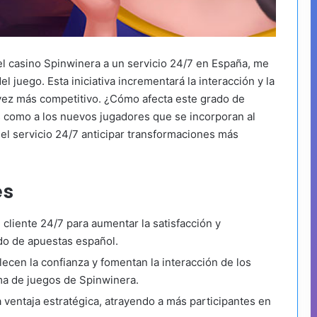
el casino Spinwinera a un servicio 24/7 en España, me
 juego. Esta iniciativa incrementará la interacción y la
 vez más competitivo. ¿Cómo afecta este grado de
s como a los nuevos jugadores que se incorporan al
el servicio 24/7 anticipar transformaciones más
es
cliente 24/7 para aumentar la satisfacción y
ado de apuestas español.
lecen la confianza y fomentan la interacción de los
rma de juegos de Spinwinera.
 ventaja estratégica, atrayendo a más participantes en