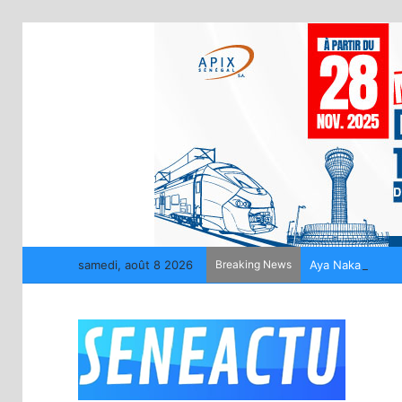
samedi, août 8 2026
Breaking News
Aya Nakamura off