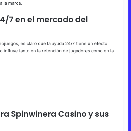
a la marca.
24/7 en el mercado del
eojuegos, es claro que la ayuda 24/7 tiene un efecto
mo influye tanto en la retención de jugadores como en la
ra Spinwinera Casino y sus