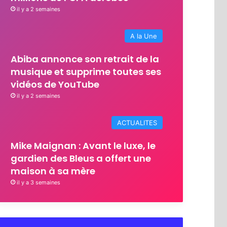
il y a 2 semaines
A la Une
Abiba annonce son retrait de la
musique et supprime toutes ses
vidéos de YouTube
il y a 2 semaines
ACTUALITES
Mike Maignan : Avant le luxe, le
gardien des Bleus a offert une
maison à sa mère
il y a 3 semaines