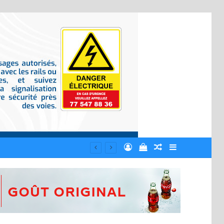
Connexion
Voir votre panier
Article Aléatoire
Sidebar (barr