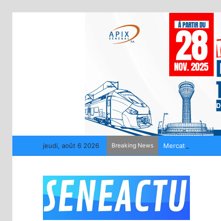
jeudi, août 6 2026
Breaking News
Mercato : Le Real