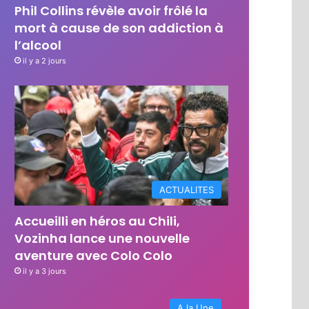
Phil Collins révèle avoir frôlé la
mort à cause de son addiction à
l’alcool
il y a 2 jours
ACTUALITES
Accueilli en héros au Chili,
Vozinha lance une nouvelle
aventure avec Colo Colo
il y a 3 jours
A la Une