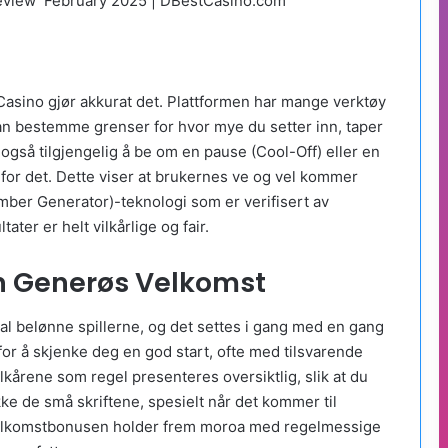
 Casino gjør akkurat det. Plattformen har mange verktøy
 kan bestemme grenser for hvor mye du setter inn, taper
r også tilgjengelig å be om en pause (Cool-Off) eller en
 for det. Dette viser at brukernes ve og vel kommer
ber Generator)-teknologi som er verifisert av
ater er helt vilkårlige og fair.
n Generøs Velkomst
 belønne spillerne, og det settes i gang med en gang
or å skjenke deg en god start, ofte med tilsvarende
lkårene som regel presenteres oversiktlig, slik at du
ke de små skriftene, spesielt når det kommer til
 velkomstbonusen holder frem moroa med regelmessige