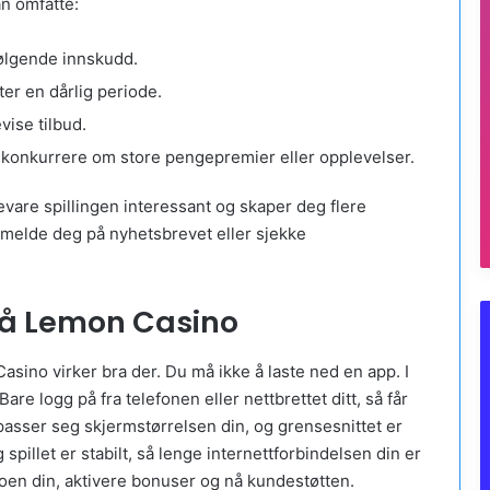
an omfatte:
følgende innskudd.
ter en dårlig periode.
evise tilbud.
 konkurrere om store pengepremier eller opplevelser.
evare spillingen interessant og skaper deg flere
u melde deg på nyhetsbrevet eller sjekke
På Lemon Casino
Casino virker bra der. Du må ikke å laste ned en app. I
Bare logg på fra telefonen eller nettbrettet ditt, så får
ilpasser seg skjermstørrelsen din, og grensesnittet er
 spillet er stabilt, så lenge internettforbindelsen din er
oen din, aktivere bonuser og nå kundestøtten.