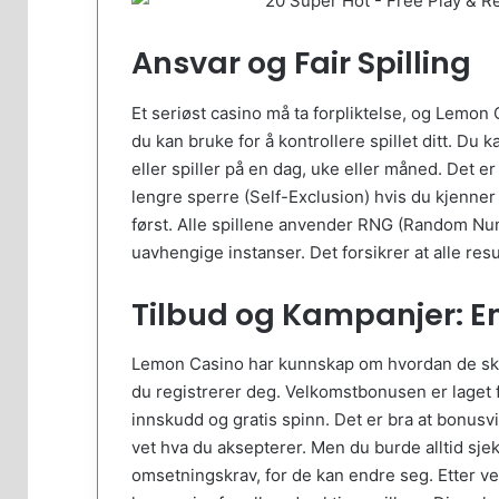
Ansvar og Fair Spilling
Et seriøst casino må ta forpliktelse, og Lemon
du kan bruke for å kontrollere spillet ditt. Du
eller spiller på en dag, uke eller måned. Det e
lengre sperre (Self-Exclusion) hvis du kjenner
først. Alle spillene anvender RNG (Random Num
uavhengige instanser. Det forsikrer at alle result
Tilbud og Kampanjer: E
Lemon Casino har kunnskap om hvordan de skal
du registrerer deg. Velkomstbonusen er laget f
innskudd og gratis spinn. Det er bra at bonusvi
vet hva du aksepterer. Men du burde alltid sjek
omsetningskrav, for de kan endre seg. Etter