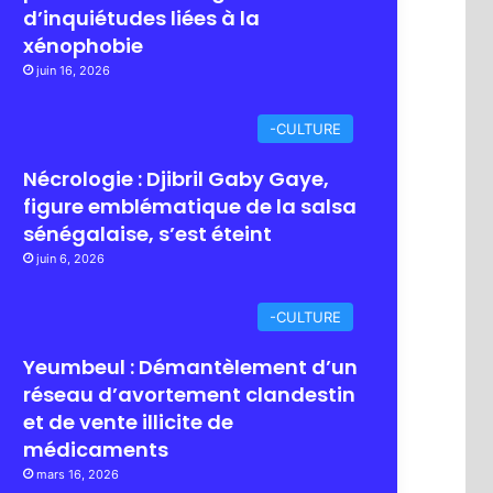
d’inquiétudes liées à la
xénophobie
juin 16, 2026
-CULTURE
Nécrologie : Djibril Gaby Gaye,
figure emblématique de la salsa
sénégalaise, s’est éteint
juin 6, 2026
-CULTURE
Yeumbeul : Démantèlement d’un
réseau d’avortement clandestin
et de vente illicite de
médicaments
mars 16, 2026