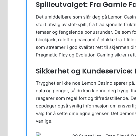
Spilleutvalget: Fra Gamle Fa
Det umiddelbare som slår deg på Lemon Casino 
stort utvalg av slot-spill, fra tradisjonelle fru
temaer og fengslende bonusrunder. De som foret
blackjack, rulett og baccarat å plukke fra. I ti
som streamer i god kvalitet rett til skjermen 
Pragmatic Play og Evolution Gaming sikrer rettf
Sikkerhet og Kundeservice:
Trygghet er ikke noe Lemon Casino sparer på. 
data og penger, så du kan kjenne deg trygg. Kun
reagerer som regel fort og tilfredsstillende. De
oppdager også synlig informasjon om ansvarlig 
valg for å sette dine egne grenser. Det demon
vanlige.