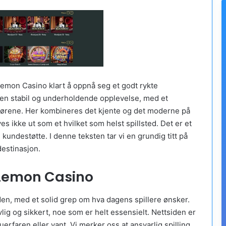
emon Casino klart å oppnå seg et godt rykte
å en stabil og underholdende opplevelse, med et
ndørene. Her kombineres det kjente og det moderne på
ikke ut som et hvilket som helst spillsted. Det er et
kundestøtte. I denne teksten tar vi en grundig titt på
destinasjon.
 Lemon Casino
den, med et solid grep om hva dagens spillere ønsker.
lig og sikkert, noe som er helt essensielt. Nettsiden er
uerfaren eller vant. Vi merker oss at ansvarlig spilling