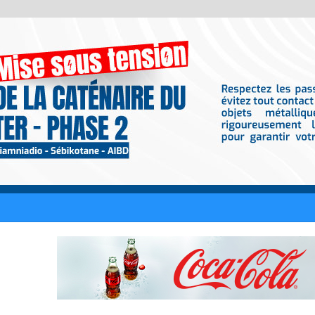
dividus arrêtés pour association de malfaiteurs et tentative de trafic de 