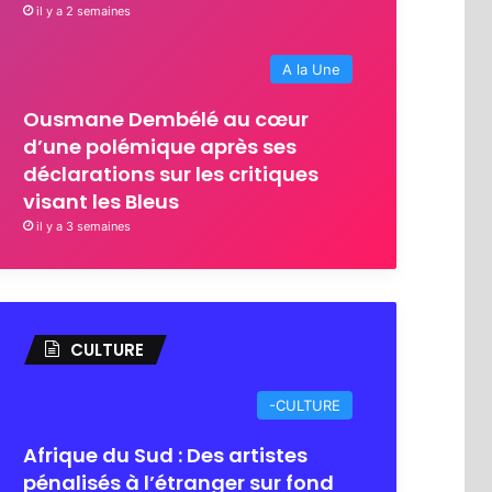
il y a 2 semaines
A la Une
Ousmane Dembélé au cœur
d’une polémique après ses
déclarations sur les critiques
visant les Bleus
il y a 3 semaines
CULTURE
-CULTURE
Afrique du Sud : Des artistes
pénalisés à l’étranger sur fond