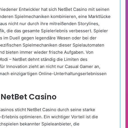
chiedener Entwickler hat sich NetBet Casino mit seinen
onderen Spielmechaniken kombinieren, eine Marktlücke
aus nicht nur durch ihre mitreißenden Storylines,
k, die das gesamte Spielerlebnis verbessert. Spieler
es im Duell gegen legendäre Wesen oder bei der
spezifischen Spielmechaniken dieser Spielautomaten
nd bieten immer wieder frische Aufgaben. Von
Modi – NetBet dehnt ständig die Limiten des
r Innovation zieht an nicht nur Casual Gamer an,
 nach einzigartigen Online-Unterhaltungserlebnissen
 NetBet Casino
asinos sticht NetBet Casino durch seine starke
rlebnis optimieren. Ein wichtiger Vorteil ist die
chspielen bekannter Spieleanbieter, die