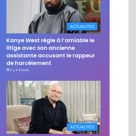
ACTUALITES
Kanye West règle à l’amiable le
litige avec son ancienne
assistante accusant le rappeur
de harcèlement
il y a 4 jours
ACTUALITES