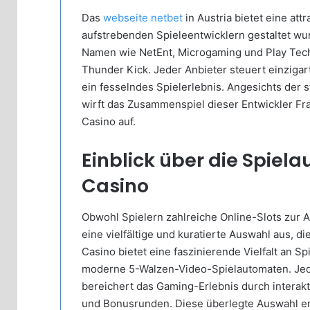
Das
webseite netbet
in Austria bietet eine att
aufstrebenden Spieleentwicklern gestaltet wu
Namen wie NetEnt, Microgaming und Play Tec
Thunder Kick. Jeder Anbieter steuert einziga
ein fesselndes Spielerlebnis. Angesichts der
wirft das Zusammenspiel dieser Entwickler Fr
Casino auf.
Einblick über die Spie
Casino
Obwohl Spielern zahlreiche Online-Slots zur 
eine vielfältige und kuratierte Auswahl aus, d
Casino bietet eine faszinierende Vielfalt an 
moderne 5-Walzen-Video-Spielautomaten. Jede
bereichert das Gaming-Erlebnis durch interak
und Bonusrunden. Diese überlegte Auswahl erm