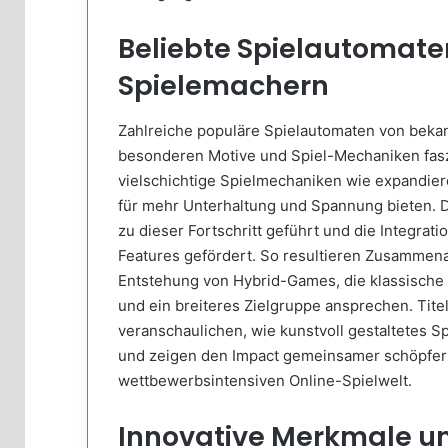
Beliebte Spielautomat
Spielemachern
Zahlreiche populäre Spielautomaten von bekan
besonderen Motive und Spiel-Mechaniken faszi
vielschichtige Spielmechaniken wie expandie
für mehr Unterhaltung und Spannung bieten. 
zu dieser Fortschritt geführt und die Integrat
Features gefördert. So resultieren Zusammenar
Entstehung von Hybrid-Games, die klassische
und ein breiteres Zielgruppe ansprechen. Tite
veranschaulichen, wie kunstvoll gestaltetes S
und zeigen den Impact gemeinsamer schöpfer
wettbewerbsintensiven Online-Spielwelt.
Innovative Merkmale un