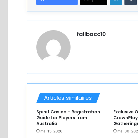
fallbacc10
Articles similaires
Spinit Casino – Registration
Exclusive 
Guide for Players from
CrownPlay 
Australia
Gathering
mai 15, 2026
mai 30, 20