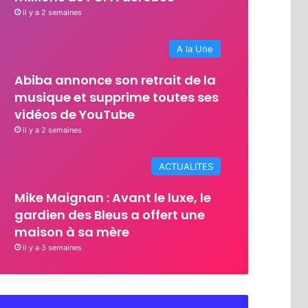
il y a 2 semaines
A la Une
Abiba annonce son retrait de la
musique et supprime toutes ses
vidéos de YouTube
il y a 2 semaines
ACTUALITES
Mike Maignan : Avant le luxe, le
gardien des Bleus a offert une
maison à sa mère
il y a 3 semaines