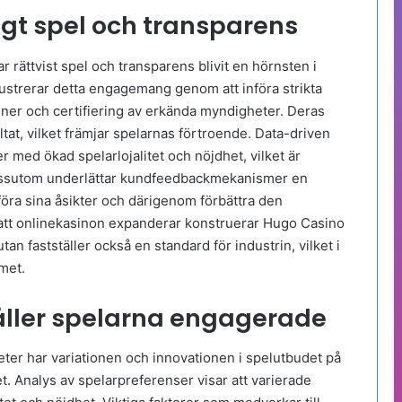
igt spel och transparens
r rättvist spel och transparens blivit en hörnsten i
lustrerar detta engagemang genom att införa strikta
ioner och certifiering av erkända myndigheter. Deras
tat, vilket främjar spelarnas förtroende. Data-driven
 med ökad spelarlojalitet och nöjdhet, vilket är
Dessutom underlättar kundfeedbackmekanismer en
amföra sina åsikter och därigenom förbättra den
 att onlinekasinon expanderar konstruerar Hugo Casino
 utan fastställer också en standard för industrin, vilket i
met.
ller spelarna engagerade
ter har variationen och innovationen i spelutbudet på
et. Analys av spelarpreferenser visar att varierade