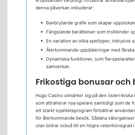
erbjudanden betydligt förbättrar användarlojali
denna påverkan inkluderar:
Banbrytande grafik som skapar uppslukan
Fängslande berättelser som trollbinder s
En variation av olika speltyper, inklusive 
Återkommande uppdateringar med färska 
Dynamiska funktioner, som flerspelaralter
samverkan.
Frikostiga bonusar och 
Hugo Casino utmärker sig på den österrikisk
som attraherar nya spelare samtidigt som de f
ett starkt lojalitetsprogram förbättrar använd
för återkommande besök. Sådana välorganiser
utan bidrar också till en högre retentionsgrad 