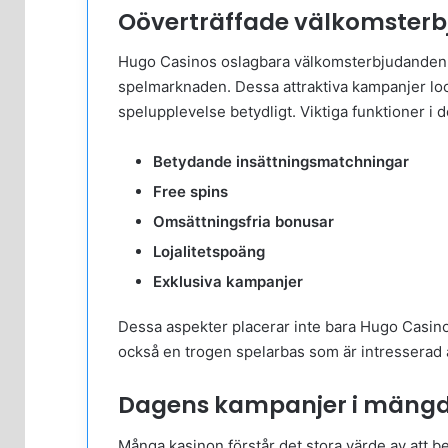
Oöverträffade välkomster
Hugo Casinos oslagbara välkomsterbjudanden s
spelmarknaden. Dessa attraktiva kampanjer loc
spelupplevelse betydligt. Viktiga funktioner i
Betydande insättningsmatchningar
Free spins
Omsättningsfria bonusar
Lojalitetspoäng
Exklusiva kampanjer
Dessa aspekter placerar inte bara Hugo Casi
också en trogen spelarbas som är intresserad
Dagens kampanjer i mäng
Många kasinon förstår det stora värde av att b