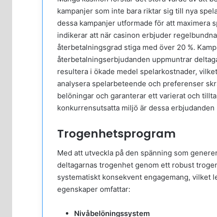
kampanjer som inte bara riktar sig till nya spel
dessa kampanjer utformade för att maximera sp
indikerar att när casinon erbjuder regelbundn
återbetalningsgrad stiga med över 20 %. Kamp
återbetalningserbjudanden uppmuntrar deltagar
resultera i ökade medel spelarkostnader, vilke
analysera spelarbeteende och preferenser skrä
belöningar och garanterar ett varierat och till
konkurrensutsatta miljö är dessa erbjudanden kr
Trogenhetsprogram
Med att utveckla på den spänning som generer
deltagarnas trogenhet genom ett robust trog
systematiskt konsekvent engagemang, vilket le
egenskaper omfattar:
Nivåbelöningssystem