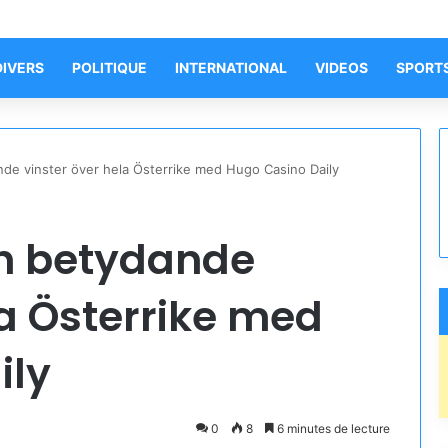
DIVERS
POLITIQUE
INTERNATIONAL
VIDEOS
SPORT
nde vinster över hela Österrike med Hugo Casino Daily
ch betydande
la Österrike med
ily
0
8
6 minutes de lecture