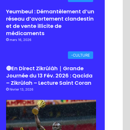
Yeumbeul : Démantèlement d’un
réseau d’avortement clandestin
et de vente illicite de
médicaments
mars 16, 2026
-CULTURE
🔴En Direct Zikrûlâh｜Grande
Journée du 13 Fév. 2026 : Qacida
– Zikrûlah – Lecture Saint Coran
février 13, 2026