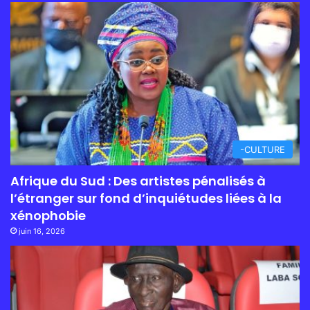
-CULTURE
Afrique du Sud : Des artistes pénalisés à
l’étranger sur fond d’inquiétudes liées à la
xénophobie
juin 16, 2026