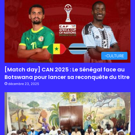
-CULTURE
[Match day] CAN 2025 : Le Sénégal face au
Botswana pour lancer sa reconquête du titre
décembre 23, 2025