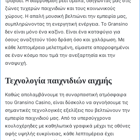
τραβάει. Η διαρρύθμιση ρέει ομαλά, οδηγώντας μας στις
ζώνες τυχερών παιχνιδιών και τους κοινωνικούς
χώρους. Η απαλή μουσική βελτιώνει την εμπειρία μας,
συμπληρώνοντας τη ενεργητική ενέργεια. Το Gransino
δεν είναι μόνο ένα καζίνο. Είναι ένα καταφύγιο για
όσους αναζητούν τόσο δράση όσο και χαλάρωση. Με
κάθε λεπτομέρεια μελετημένη, είμαστε απορροφημένοι
σε έναν κόσμο που τιμά την ανεξαρτησία και την
αναψυχή.
Τεχνολογία παιχνιδιών αιχμής
Καθώς απολαμβάνουμε τη συναρπαστική ατμόσφαιρα
του Gransino Casino, είναι δύσκολο να αγνοήσουμε τις
σημαντικές τεχνολογικές εξελίξεις που βελτιώνουν την
εμπειρία παιχνιδιού μας. Από τα υπερσύγχρονα
κουλοχέρηδες με καθηλωτικά γραφικά μέχρι τις οθόνες
αφής υψηλής ευκρίνειας, κάθε λεπτομέρεια έχει