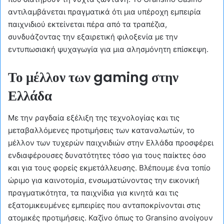
αντιλαμβάνεται πραγματικά ότι μια υπέροχη εμπειρία
παιχνιδιού εκτείνεται πέρα από τα τραπέζια,
συνδυάζοντας την εξαιρετική φιλοξενία με την
εντυπωσιακή ψυχαγωγία για μια αλησμόνητη επίσκεψη.
Το μέλλον των gaming στην
Ελλάδα
Με την ραγδαία εξέλιξη της τεχνολογίας και τις
μεταβαλλόμενες προτιμήσεις των καταναλωτών, το
μέλλον των τυχερών παιχνιδιών στην Ελλάδα προσφέρει
ενδιαφέρουσες δυνατότητες τόσο για τους παίκτες όσο
και για τους φορείς εκμετάλλευσης. Βλέπουμε ένα τοπίο
ώριμο για καινοτομία, ενσωματώνοντας την εικονική
πραγματικότητα, τα παιχνίδια για κινητά και τις
εξατομικευμένες εμπειρίες που ανταποκρίνονται στις
ατομικές προτιμήσεις. Καζίνο όπως το Gransino ανοίγουν