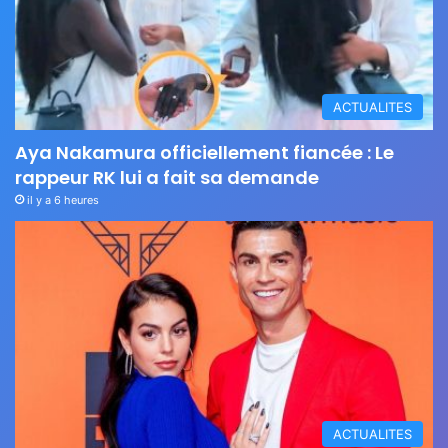
ACTUALITES
Aya Nakamura officiellement fiancée : Le
rappeur RK lui a fait sa demande
il y a 6 heures
ACTUALITES