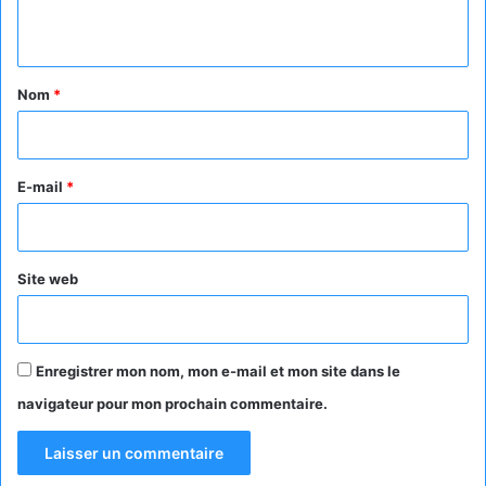
n
t
a
Nom
*
i
r
e
E-mail
*
*
Site web
Enregistrer mon nom, mon e-mail et mon site dans le
navigateur pour mon prochain commentaire.