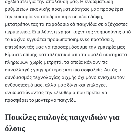
σχεδιαστεί για την απόλαυσή μας. Η ενσωμάτωση
ρυθμίσεων εικονικής πραγματικότητας μας προσφέρει
την ευκαιρία να αποδράσουμε σε νέα εδάφη,
μετατρέποντας τα παραδοσιακά παιχνίδια σε αξέχαστες
περιπέτειες. Επιπλέον, η χρήση τεχνητής νοημοσύνης από
το καζίνο εγγυάται προσωποποιημένες προτάσεις,
επιτρέποντάς μας να προσαρμόσουμε την εμπειρία μας.
Είμαστε επίσης καταπληκτικοί από τα ομαλά συστήματα
πληρωμών χωρίς μετρητά, τα οποία κάνουν τις
συναλλαγές γρηγορότερες και πιο ασφαλείς. Αυτός ο
συνδυασμός τεχνολογίας αιχμής όχι μόνο ενισχύει τον
ενθουσιασμό μας, αλλά μας δίνει και επιλογές,
ενσωματώνοντας την ελευθερία που πρέπει να
προσφέρει το μοντέρνο παιχνίδι.
Ποικίλες επιλογές παιχνιδιών για
όλους