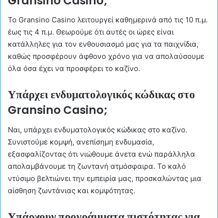
Gransino Casino;
Το Gransino Casino λειτουργεί καθημερινά από τις 10 π.μ.
έως τις 4 π.μ. Θεωρούμε ότι αυτές οι ώρες είναι
κατάλληλες για τον ενθουσιασμό μας για τα παιχνίδια,
καθώς προσφέρουν άφθονο χρόνο για να απολαύσουμε
όλα όσα έχει να προσφέρει το καζίνο.
Υπάρχει ενδυματολογικός κώδικας στο
Gransino Casino;
Ναι, υπάρχει ενδυματολογικός κώδικας στο καζίνο.
Συνιστούμε κομψή, ανεπίσημη ενδυμασία,
εξασφαλίζοντας ότι νιώθουμε άνετα ενώ παράλληλα
απολαμβάνουμε τη ζωντανή ατμόσφαιρα. Το καλό
ντύσιμο βελτιώνει την εμπειρία μας, προσκαλώντας μια
αίσθηση ζωντάνιας και κομψότητας.
Υπάρχουν προγράμματα πιστότητας για