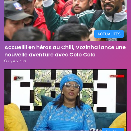
ACTUALITES
Accueilli en héros au Chili, Vozinha lance une
nouvelle aventure avec Colo Colo
il y a 5 jours