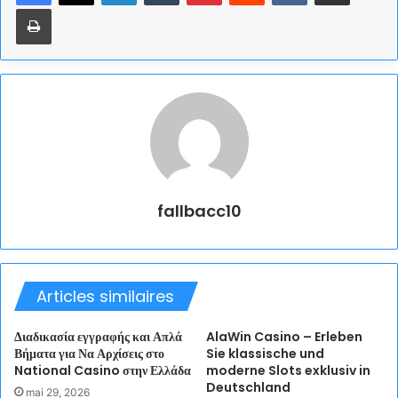
Imprimer
fallbacc10
Articles similaires
Διαδικασία εγγραφής και Απλά
AlaWin Casino – Erleben
Βήματα για Να Αρχίσεις στο
Sie klassische und
National Casino στην Ελλάδα
moderne Slots exklusiv in
Deutschland
mai 29, 2026