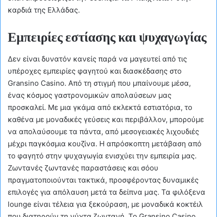
καρδιά της Ελλάδας.
Εμπειρίες εστίασης και ψυχαγωγίας
Δεν είναι δυνατόν κανείς παρά να μαγευτεί από τις
υπέροχες εμπειρίες φαγητού και διασκέδασης στο
Gransino Casino. Από τη στιγμή που μπαίνουμε μέσα,
ένας κόσμος γαστρονομικών απολαύσεων μας
προσκαλεί. Με μια γκάμα από εκλεκτά εστιατόρια, το
καθένα με μοναδικές γεύσεις και περιβάλλον, μπορούμε
να απολαύσουμε τα πάντα, από μεσογειακές λιχουδιές
μέχρι παγκόσμια κουζίνα. Η απρόσκοπτη μετάβαση από
το φαγητό στην ψυχαγωγία ενισχύει την εμπειρία μας.
Ζωντανές ζωντανές παραστάσεις και σόου
πραγματοποιούνται τακτικά, προσφέροντας δυναμικές
επιλογές για απόλαυση μετά τα δείπνα μας. Τα φιλόξενα
lounge είναι τέλεια για ξεκούραση, με μοναδικά κοκτέιλ
που διατηρούν τη νύχτα ζωντανή. Το Gransino Casino