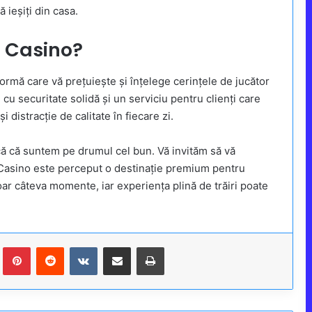
 ieșiți din casa.
n Casino?
formă care vă prețuiește și înțelege cerințele de jucător
u securitate solidă și un serviciu pentru clienți care
distracție de calitate în fiecare zi.
că că suntem pe drumul cel bun. Vă invităm să vă
n Casino este perceput o destinație premium pentru
ar câteva momente, iar experiența plină de trăiri poate
Tumblr
Pinterest
Reddit
VKontakte
Partager par email
Imprimer