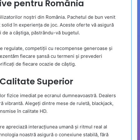
usive pentru România
izatorilor noștri din România. Pachetul de bun venit
 solid în experiența de joc. Aceste oferte vă asigură
i de a câștiga, păstrându-vă bugetul.
ce regulate, competiții cu recompense generoase și
prezentăm fiecare șansă cu termeni și prevederi
orificați de fiecare ocazie de câștig.
 Calitate Superior
lor fizice imediat pe ecranul dumneavoastră. Dealers
ă vibrantă. Alegeți dintre mese de ruletă, blackjack,
ansmise în calitate HD.
e apreciază interacțiunea umană și ritmul real al
tehnologia noastră asigură o conexiune stabilă, fără