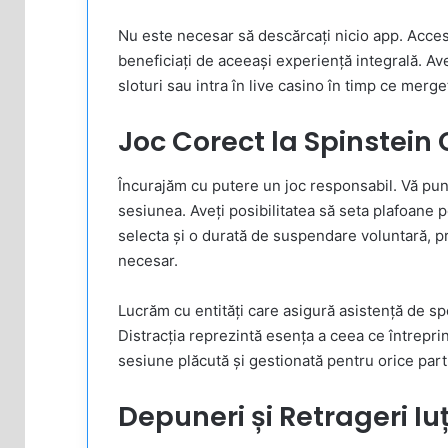
Nu este necesar să descărcați nicio app. Accesaț
beneficiați de aceeași experiență integrală. Aveț
sloturi sau intra în live casino în timp ce merg
Joc Corect la Spinstein
Încurajăm cu putere un joc responsabil. Vă pun
sesiunea. Aveți posibilitatea să seta plafoane p
selecta și o durată de suspendare voluntară, pr
necesar.
Lucrăm cu entități care asigură asistență de sp
Distracția reprezintă esența a ceea ce întrepr
sesiune plăcută și gestionată pentru orice part
Depuneri și Retrageri Iuț