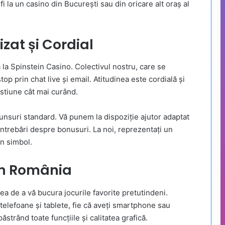
fi la un casino din București sau din oricare alt oraș al
izat și Cordial
 la Spinstein Casino. Colectivul nostru, care se
p prin chat live și email. Atitudinea este cordială și
estiune cât mai curând.
suri standard. Vă punem la dispoziție ajutor adaptat
a întrebări despre bonusuri. La noi, reprezentați un
un simbol.
în România
tea de a vă bucura jocurile favorite pretutindeni.
telefoane și tablete, fie că aveți smartphone sau
strând toate funcțiile și calitatea grafică.