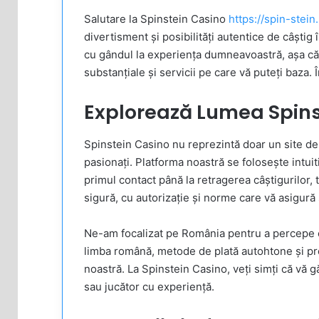
Salutare la Spinstein Casino
https://spin-stein.
divertisment și posibilități autentice de câștig
cu gândul la experiența dumneavoastră, așa că 
substanțiale și servicii pe care vă puteți baza.
Explorează Lumea Spins
Spinstein Casino nu reprezintă doar un site de
pasionați. Platforma noastră se folosește intuiti
primul contact până la retragerea câștigurilor,
sigură, cu autorizație și norme care vă asigură 
Ne-am focalizat pe România pentru a percepe ce
limba română, metode de plată autohtone și pr
noastră. La Spinstein Casino, veți simți că vă gă
sau jucător cu experiență.