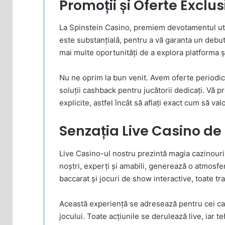
Promoții și Oferte Excl
La Spinstein Casino, premiem devotamentul util
este substanțială, pentru a vă garanta un debut
mai multe oportunități de a explora platforma ș
Nu ne oprim la bun venit. Avem oferte periodi
soluții cashback pentru jucătorii dedicați. Vă 
explicite, astfel încât să aflați exact cum să val
Senzația Live Casino de
Live Casino-ul nostru prezintă magia cazinouri
noștri, experți și amabili, generează o atmosfer
baccarat și jocuri de show interactive, toate tr
Această experiență se adresează pentru cei car
jocului. Toate acțiunile se derulează live, iar 