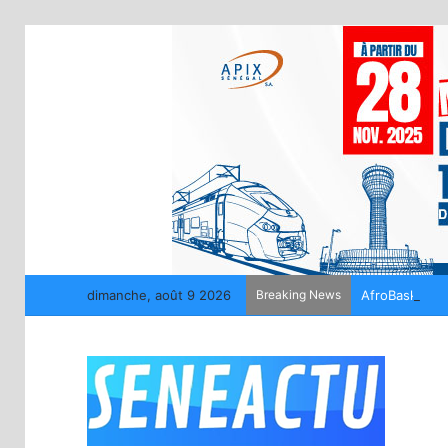
dimanche, août 9 2026
Breaking News
AfroBasket U1