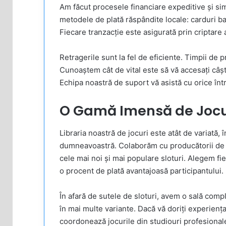
Am făcut procesele financiare expeditive și si
metodele de plată răspândite locale: carduri ba
Fiecare tranzacție este asigurată prin criptar
Retragerile sunt la fel de eficiente. Timpii de p
Cunoaștem cât de vital este să vă accesați câșt
Echipa noastră de suport vă asistă cu orice înt
O Gamă Imensă de Jocur
Libraria noastră de jocuri este atât de variată,
dumneavoastră. Colaborăm cu producătorii de s
cele mai noi și mai populare sloturi. Alegem fie
o procent de plată avantajoasă participantului.
În afară de sutele de sloturi, avem o sală compl
în mai multe variante. Dacă vă doriți experiența 
coordonează jocurile din studiouri profesionale, 