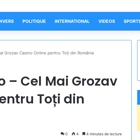
DIVERS
POLITIQUE
INTERNATIONAL
VIDEOS
SPORT
ai Grozav Casino Online pentru Toți din România
o – Cel Mai Grozav
entru Toți din
0
4
4 minutes de lecture