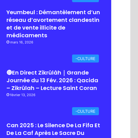
Yeumbeul : Démantèlement d’un
réseau d’avortement clandestin
et de vente illicite de
médicaments
mars 16, 2026
-CULTURE
🔴En Direct Zikrûlâh｜Grande
Journée du 13 Fév. 2026 : Qacida
– Zikrûlah – Lecture Saint Coran
février 13, 2026
-CULTURE
Can 2025 : Le Silence De La Fifa Et
De La Caf Après Le Sacre Du