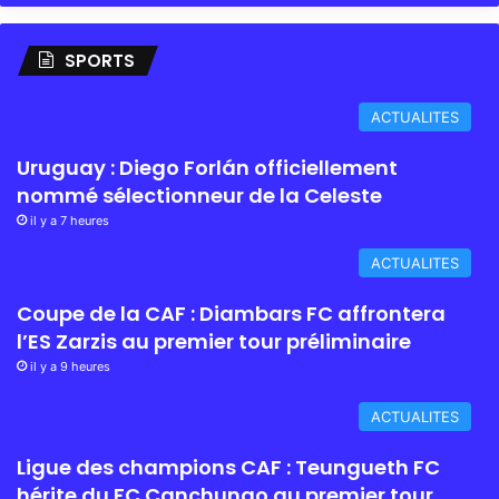
SPORTS
ACTUALITES
Uruguay : Diego Forlán officiellement
nommé sélectionneur de la Celeste
il y a 7 heures
ACTUALITES
Coupe de la CAF : Diambars FC affrontera
l’ES Zarzis au premier tour préliminaire
il y a 9 heures
ACTUALITES
Ligue des champions CAF : Teungueth FC
hérite du FC Canchungo au premier tour