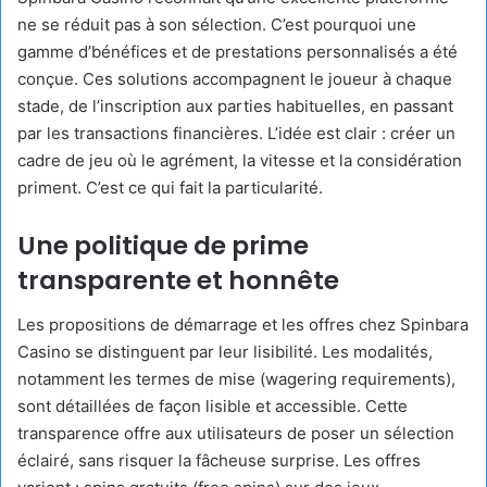
ne se réduit pas à son sélection. C’est pourquoi une
gamme d’bénéfices et de prestations personnalisés a été
conçue. Ces solutions accompagnent le joueur à chaque
stade, de l’inscription aux parties habituelles, en passant
par les transactions financières. L’idée est clair : créer un
cadre de jeu où le agrément, la vitesse et la considération
priment. C’est ce qui fait la particularité.
Une politique de prime
transparente et honnête
Les propositions de démarrage et les offres chez Spinbara
Casino se distinguent par leur lisibilité. Les modalités,
notamment les termes de mise (wagering requirements),
sont détaillées de façon lisible et accessible. Cette
transparence offre aux utilisateurs de poser un sélection
éclairé, sans risquer la fâcheuse surprise. Les offres