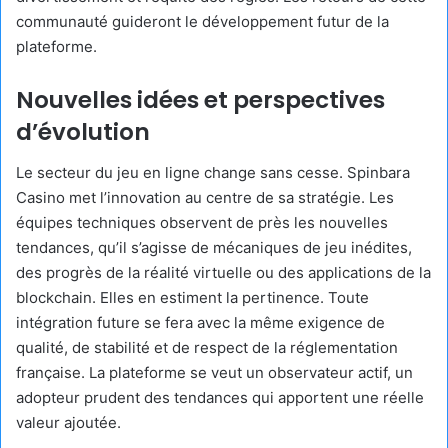
communauté guideront le développement futur de la
plateforme.
Nouvelles idées et perspectives
d’évolution
Le secteur du jeu en ligne change sans cesse. Spinbara
Casino met l’innovation au centre de sa stratégie. Les
équipes techniques observent de près les nouvelles
tendances, qu’il s’agisse de mécaniques de jeu inédites,
des progrès de la réalité virtuelle ou des applications de la
blockchain. Elles en estiment la pertinence. Toute
intégration future se fera avec la même exigence de
qualité, de stabilité et de respect de la réglementation
française. La plateforme se veut un observateur actif, un
adopteur prudent des tendances qui apportent une réelle
valeur ajoutée.