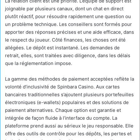
La relation client est une priorité. L’équipe de support est
joignable par plusieurs canaux, dont un chat en direct
plutôt réactif, pour résoudre rapidement une question ou
un problème technique. Les conseillers sont formés pour
apporter des réponses précises et une aide efficace, dans
le respect du joueur. Côté finances, les choses ont été
allégées. Le dépôt est instantané. Les demandes de
retrait, elles, sont traitées avec diligence, dans les délais
que la réglementation impose.
La gamme des méthodes de paiement acceptées reflète la
volonté d’inclusivité de Spinbara Casino. Aux cartes
bancaires traditionnelles s’ajoutent plusieurs portefeuilles
électroniques (e-wallets) populaires et des solutions de
paiement alternatives. Chaque option est garantie et
intégrée de façon fluide à l’interface du compte. La
plateforme prend aussi au sérieux le jeu responsable. Elle
offre des outils de contrôle pour les dépôts, les pertes et