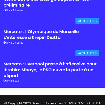
préliminaire
il y a 9 heures
ACTUALITES
Mercato : L’Olympique de Marseille
s’intéresse à Krépin Diatta
il y a 9 heures
ACTUALITES
Mercato : Liverpool passe à l’offensive pour
Ibrahim Mbaye, le PSG ouvre la porte à un
départ
il y a 1 jour
© Copyright 2026, Tous droits réservés SENVISION MEDIA NINEA