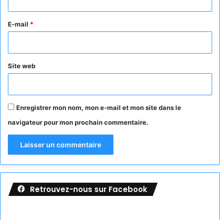
r
e
E-mail
*
*
Site web
Enregistrer mon nom, mon e-mail et mon site dans le
navigateur pour mon prochain commentaire.
Retrouvez-nous sur Facebook