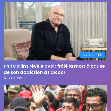
ACTUALITES
Phil Collins révèle avoir frôlé la mort à cause
de son addiction à l’alcool
il y a 3 jours