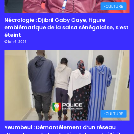
-CULTURE
Nécrologie : Djibril Gaby Gaye, figure
emblématique de la salsa sénégalaise, s’est
éteint
juin 6, 2026
-CULTURE
Yeumbeul : Démantèlement d’un réseau