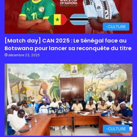
-CULTURE
[Match day] CAN 2025 : Le Sénégal face au
Botswana pour lancer sa reconquête du titre
décembre 23, 2025
-CULTURE