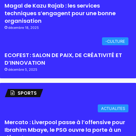
Magal de Kazu Rajab : les services
techniques s’engagent pour une bonne
organisation
décembre 18, 2025
-CULTURE
ECOFEST : SALON DE PAIX, DE CRÉATIVITÉ ET
D’INNOVATION
décembre 5, 2025
SPORTS
ACTUALITES
Mercato : Liverpool passe à l’offensive pour
Ibrahim Mbaye, le PSG ouvre la porte à un