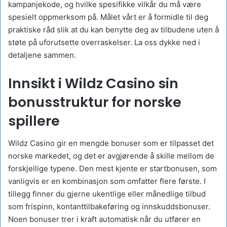
kampanjekode, og hvilke spesifikke vilkår du må være
spesielt oppmerksom på. Målet vårt er å formidle til deg
praktiske råd slik at du kan benytte deg av tilbudene uten å
støte på uforutsette overraskelser. La oss dykke ned i
detaljene sammen.
Innsikt i Wildz Casino sin
bonusstruktur for norske
spillere
Wildz Casino gir en mengde bonuser som er tilpasset det
norske markedet, og det er avgjørende å skille mellom de
forskjellige typene. Den mest kjente er startbonusen, som
vanligvis er en kombinasjon som omfatter flere første. I
tillegg finner du gjerne ukentlige eller månedlige tilbud
som frispinn, kontanttilbakeføring og innskuddsbonuser.
Noen bonuser trer i kraft automatisk når du utfører en