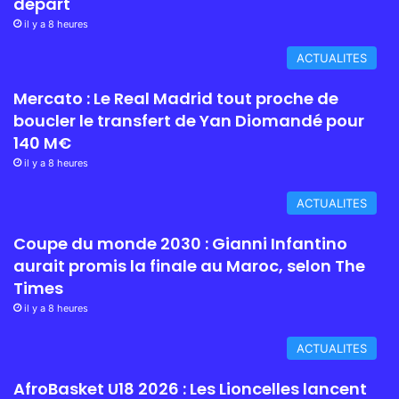
départ
il y a 8 heures
ACTUALITES
Mercato : Le Real Madrid tout proche de
boucler le transfert de Yan Diomandé pour
140 M€
il y a 8 heures
ACTUALITES
Coupe du monde 2030 : Gianni Infantino
aurait promis la finale au Maroc, selon The
Times
il y a 8 heures
ACTUALITES
AfroBasket U18 2026 : Les Lioncelles lancent