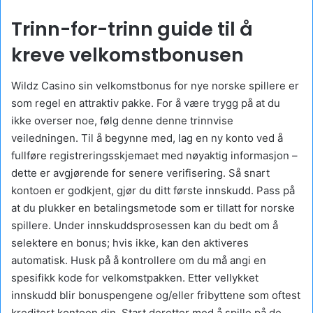
Trinn-for-trinn guide til å
kreve velkomstbonusen
Wildz Casino sin velkomstbonus for nye norske spillere er
som regel en attraktiv pakke. For å være trygg på at du
ikke overser noe, følg denne denne trinnvise
veiledningen. Til å begynne med, lag en ny konto ved å
fullføre registreringsskjemaet med nøyaktig informasjon –
dette er avgjørende for senere verifisering. Så snart
kontoen er godkjent, gjør du ditt første innskudd. Pass på
at du plukker en betalingsmetode som er tillatt for norske
spillere. Under innskuddsprosessen kan du bedt om å
selektere en bonus; hvis ikke, kan den aktiveres
automatisk. Husk på å kontrollere om du må angi en
spesifikk kode for velkomstpakken. Etter vellykket
innskudd blir bonuspengene og/eller fribyttene som oftest
kreditert kontoen din. Start deretter med å spille på de