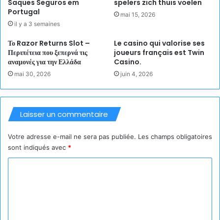
Saques Seguros em
spelers zich thuis voelen
Portugal
mai 15, 2026
il y a 3 semaines
Το Razor Returns Slot –
Le casino qui valorise ses
Περιπέτεια που ξεπερνά τις
joueurs français est Twin
αναμονές για την Ελλάδα
Casino.
mai 30, 2026
juin 4, 2026
Laisser un commentaire
Votre adresse e-mail ne sera pas publiée.
Les champs obligatoires
sont indiqués avec
*
C
o
m
m