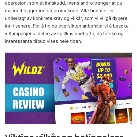
operasjon, som et innskudd, mens andre trenger at du
manuelt legger inn en promokode. Alle bonuser er
underlagt av konkrete krav og vilkår, som vi vil gå dypere
inn i senere. For å holde oversikten anbefaler vi å besøke
« Kampanjer »-delen av spillkasinoet ofte, da ferske og
interessante tilbud vises hele tiden.