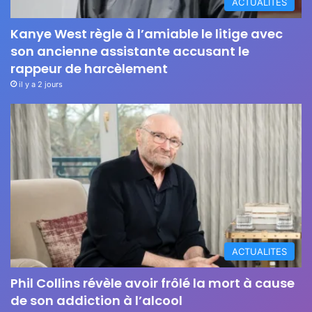
ACTUALITES
Kanye West règle à l’amiable le litige avec
son ancienne assistante accusant le
rappeur de harcèlement
il y a 2 jours
ACTUALITES
Phil Collins révèle avoir frôlé la mort à cause
de son addiction à l’alcool