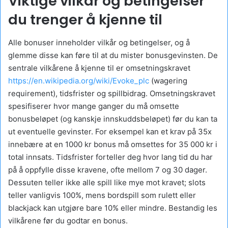
Viktige vilkår og betingelser
du trenger å kjenne til
Alle bonuser inneholder vilkår og betingelser, og å
glemme disse kan føre til at du mister bonusgevinsten. De
sentrale vilkårene å kjenne til er omsetningskravet
https://en.wikipedia.org/wiki/Evoke_plc
(wagering
requirement), tidsfrister og spillbidrag. Omsetningskravet
spesifiserer hvor mange ganger du må omsette
bonusbeløpet (og kanskje innskuddsbeløpet) før du kan ta
ut eventuelle gevinster. For eksempel kan et krav på 35x
innebære at en 1000 kr bonus må omsettes for 35 000 kr i
total innsats. Tidsfrister forteller deg hvor lang tid du har
på å oppfylle disse kravene, ofte mellom 7 og 30 dager.
Dessuten teller ikke alle spill like mye mot kravet; slots
teller vanligvis 100%, mens bordspill som rulett eller
blackjack kan utgjøre bare 10% eller mindre. Bestandig les
vilkårene før du godtar en bonus.