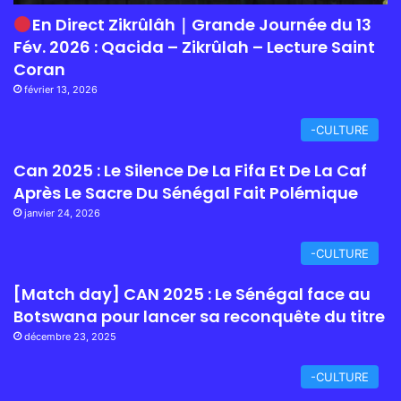
En Direct Zikrûlâh｜Grande Journée du 13
Fév. 2026 : Qacida – Zikrûlah – Lecture Saint
Coran
février 13, 2026
-CULTURE
Can 2025 : Le Silence De La Fifa Et De La Caf
Après Le Sacre Du Sénégal Fait Polémique
janvier 24, 2026
-CULTURE
[Match day] CAN 2025 : Le Sénégal face au
Botswana pour lancer sa reconquête du titre
décembre 23, 2025
-CULTURE