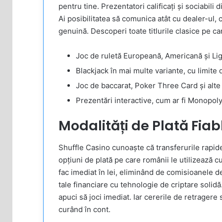
pentru tine. Prezentatori calificați și sociabili 
Ai posibilitatea să comunica atât cu dealer-ul, 
genuină. Descoperi toate titlurile clasice pe car
Joc de ruletă Europeană, Americană și Lig
Blackjack în mai multe variante, cu limite 
Joc de baccarat, Poker Three Card și alte
Prezentări interactive, cum ar fi Monopol
Modalități de Plată Fiab
Shuffle Casino cunoaște că transferurile rapide
opțiuni de plată pe care românii le utilizează 
fac imediat în lei, eliminând de comisioanele d
tale financiare cu tehnologie de criptare solidă
apuci să joci imediat. Iar cererile de retragere 
curând în cont.