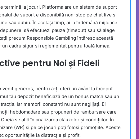
e termină la jocuri. Platforma are un sistem de suport
onalul de suport e disponibilă non-stop pe chat live și
une sau dubiu. În același timp, ai la îndemână mijloace
la depunere, să efectuezi pauze (timeout) sau să alege
zații precum Responsible Gambling întăresc această
r-un cadru sigur și reglementat pentru toată lumea.
ctive pentru Noi și Fideli
venit generos, pentru a-ți oferi un avânt la început
rimul tău depozit beneficiază de un bonus match sau un
tracția. Iar membrii constanți nu sunt neglijați. Ei
moții hebdomadare sau propuneri de rambursare care
Cheia se află în analizarea clauzelor și condițiilor. În
mizare (WR) și pe ce jocuri poți folosi promoțiile. Aceste
 oportunitățile la distracție și profit.