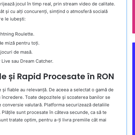
dirijează jocul în timp real, prin stream video de calitate.
cât și cu alți concurenți, simțind o atmosferă socială
e le iubești:
htning Roulette.
de miză pentru toți.
 jocuri de masă.
y Live sau Dream Catcher.
le și Rapid Procesate în RON
 și fiable au relevanță. De aceea a selectat o gamă de
cu încredere. Toate depozitele și scoaterea banilor se
e conversie valutară. Platforma securizează detaliile
. Plățile sunt procesate în câteva secunde, ca să te
sunt tratate optim, pentru a-ți livra premiile cât mai