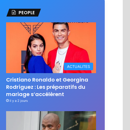
PEOPLE
ACTUALITES
Cristiano Ronaldo et Georgina
Rodríguez : Les préparatifs du
mariage s’accélèrent
il y a 2 jours