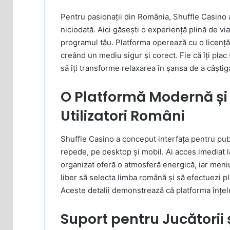
Pentru pasionații din România, Shuffle Casino 
niciodată. Aici găsești o experiență plină de via
programul tău. Platforma operează cu o licență
creând un mediu sigur și corect. Fie că îți plac 
să îți transforme relaxarea în șansa de a câștig
O Platformă Modernă și 
Utilizatori Români
Shuffle Casino a conceput interfața pentru pub
repede, pe desktop și mobil. Ai acces imediat l
organizat oferă o atmosferă energică, iar meniuri
liber să selecta limba română și să efectuezi pl
Aceste detalii demonstrează că platforma înțele
Suport pentru Jucătorii 