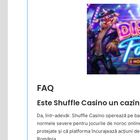
FAQ
Este Shuffle Casino un cazi
Da, într-adevăr. Shuffle Casino operează pe baz
normele severe pentru jocurile de noroc online.
protejate și că platforma încurajează acțiuni de
România.