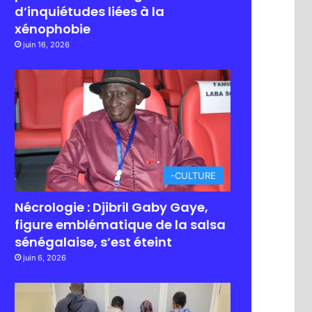
d’inquiétudes liées à la
xénophobie
juin 16, 2026
-CULTURE
Nécrologie : Djibril Gaby Gaye,
figure emblématique de la salsa
sénégalaise, s’est éteint
juin 6, 2026