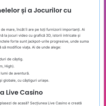
elor și a Jocurilor cu
de mare, încât îi are pe toți furnizorii importanți. Ai
ă la jocuri video cu grafică 3D, istorii intricate și
ctele forte sunt jackpot-urile progresive, unde suma
ă să modifice viața. Ai de unde alege:
ri de câștig.
um, High).
u lumi de aventură.
și globale, cu câștiguri uriașe.
la Live Casino
deplasezi de acasă? Secțiunea Live Casino e creată