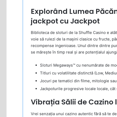
Explorând Lumea Păcănel
jackpot cu Jackpot
Biblioteca de sloturi de la Shuffle Casino e atât 
voie să rulezi de la mașini clasice cu fructe, pân
recompense ingenioase. Unul dintre dintre pun
se mărește în timp real și are potențialul ajung
Sloturi Megaways™ cu nenumărate de modu
Titluri cu volatilitate distinctă (Low, Medi
Jocuri pe tematici din filme, mitologie sa
Jackpoturile progresive locale locale, cât 
Vibrația Sălii de Cazino 
Vrei senzația unui cazino autentic fără să te 