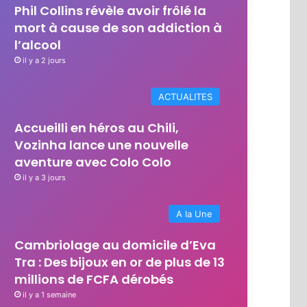
Phil Collins révèle avoir frôlé la
mort à cause de son addiction à
l’alcool
il y a 2 jours
ACTUALITES
Accueilli en héros au Chili,
Vozinha lance une nouvelle
aventure avec Colo Colo
il y a 3 jours
A la Une
Cambriolage au domicile d’Eva
Tra : Des bijoux en or de plus de 13
millions de FCFA dérobés
il y a 1 semaine