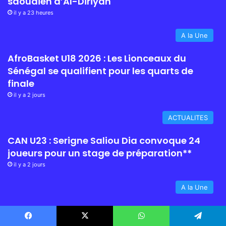
saoudien d’Al-Diriyah
il y a 23 heures
A la Une
AfroBasket U18 2026 : Les Lionceaux du
Sénégal se qualifient pour les quarts de
finale
il y a 2 jours
ACTUALITES
CAN U23 : Serigne Saliou Dia convoque 24
joueurs pour un stage de préparation**
il y a 2 jours
A la Une
En direct Sénégal vs Tunisie, 2e journée de
l’Afrobasket U18 2026.
Facebook
X
WhatsApp
Telegram