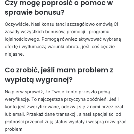
Czy mogę poprosić o pomoc w
sprawie bonusu?
Oczywiście. Nasi konsultanci szczegółowo omówią Ci
zasady wszystkich bonusów, promocji i programu
lojalnościowego. Pomogą również aktywować wybraną
ofertę i wytłumaczą warunki obrotu, jeśli coś będzie
niejasne.
Co zrobić, jeśli mam problem z
wypłatą wygranej?
Najpierw sprawdź, że Twoje konto przeszło pełną
weryfikację. To najczęstsza przyczyna opóźnień. Jeśli
konto jest zweryfikowane, odezwij się z nami przez czat
lub email. Przekaż dane transakcji, a nasi specjaliści od
płatności przeanalizują status wypłaty i wesprą rozwiązać
problem.