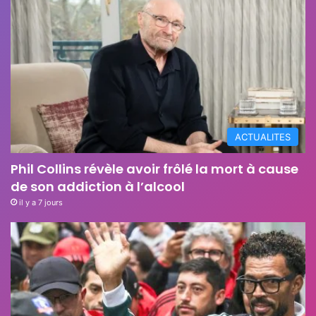
ACTUALITES
Phil Collins révèle avoir frôlé la mort à cause
de son addiction à l’alcool
il y a 7 jours