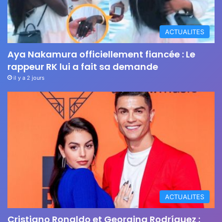
ACTUALITES
Aya Nakamura officiellement fiancée : Le
rappeur RK lui a fait sa demande
il y a 2 jours
ACTUALITES
Cristiano Ronaldo et Georgina Rodríguez :