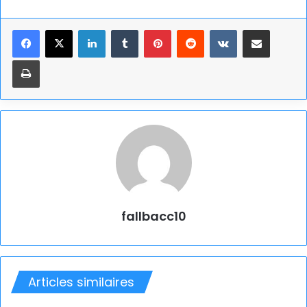
Linkedin
Tumblr
Pinterest
Reddit
VKontakte
Partager par email
Imprimer
fallbacc10
Articles similaires