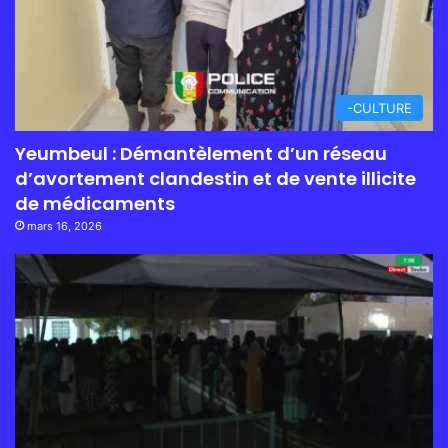
-CULTURE
Yeumbeul : Démantèlement d’un réseau
d’avortement clandestin et de vente illicite
de médicaments
mars 16, 2026