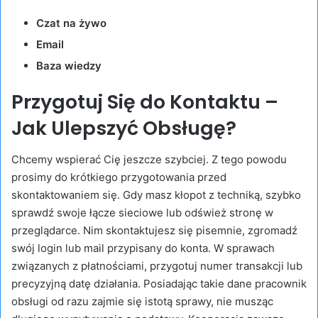
Czat na żywo
Email
Baza wiedzy
Przygotuj Się do Kontaktu –
Jak Ulepszyć Obsługę?
Chcemy wspierać Cię jeszcze szybciej. Z tego powodu
prosimy do krótkiego przygotowania przed
skontaktowaniem się. Gdy masz kłopot z techniką, szybko
sprawdź swoje łącze sieciowe lub odśwież stronę w
przeglądarce. Nim skontaktujesz się pisemnie, zgromadź
swój login lub mail przypisany do konta. W sprawach
związanych z płatnościami, przygotuj numer transakcji lub
precyzyjną datę działania. Posiadając takie dane pracownik
obsługi od razu zajmie się istotą sprawy, nie musząc