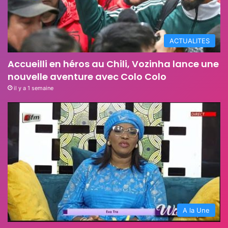
ACTUALITES
Accueilli en héros au Chili, Vozinha lance une
nouvelle aventure avec Colo Colo
il y a 1 semaine
A la Une