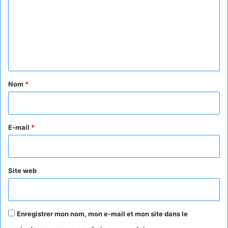
m
m
e
n
t
a
Nom
*
i
r
e
E-mail
*
*
Site web
Enregistrer mon nom, mon e-mail et mon site dans le