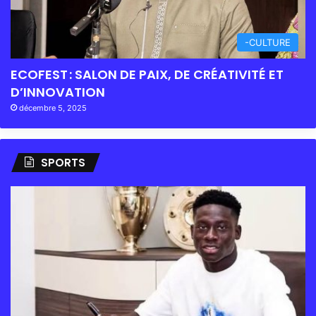
-CULTURE
ECOFEST : SALON DE PAIX, DE CRÉATIVITÉ ET
D’INNOVATION
décembre 5, 2025
SPORTS