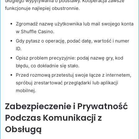
długiego wypytywania o podstawy. Kooperacja zawsze
funkcjonuje najlepiej obustronnie.
Zgromadź nazwę użytkownika lub mail swojego konta
w Shuffle Casino.
Gdy pytasz o operację, podać datę, wartość i numer
ID.
Opisz problem precyzyjnie: podaj nazwę gry, kod
błędu, co dokładnie się stało.
Przed rozmową przetestuj swoje łącze z internetem,
spróbuj zrestartować przeglądarki lub aplikacji
mobilnej.
Zabezpieczenie i Prywatność
Podczas Komunikacji z
Obsługą