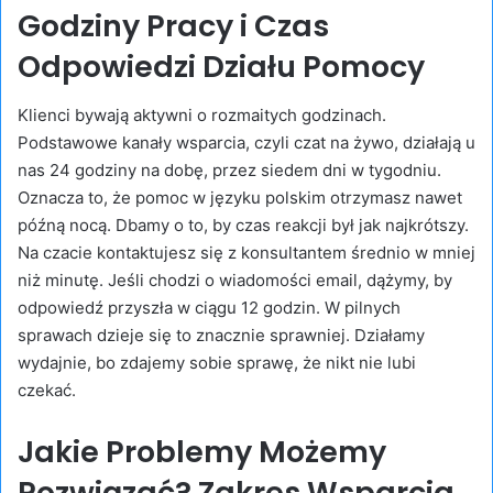
Godziny Pracy i Czas
Odpowiedzi Działu Pomocy
Klienci bywają aktywni o rozmaitych godzinach.
Podstawowe kanały wsparcia, czyli czat na żywo, działają u
nas 24 godziny na dobę, przez siedem dni w tygodniu.
Oznacza to, że pomoc w języku polskim otrzymasz nawet
późną nocą. Dbamy o to, by czas reakcji był jak najkrótszy.
Na czacie kontaktujesz się z konsultantem średnio w mniej
niż minutę. Jeśli chodzi o wiadomości email, dążymy, by
odpowiedź przyszła w ciągu 12 godzin. W pilnych
sprawach dzieje się to znacznie sprawniej. Działamy
wydajnie, bo zdajemy sobie sprawę, że nikt nie lubi
czekać.
Jakie Problemy Możemy
Rozwiązać? Zakres Wsparcia