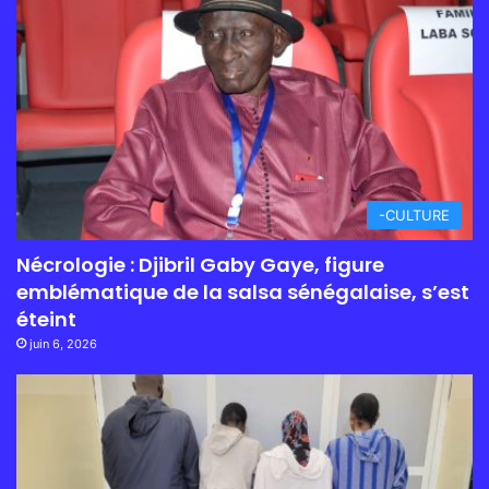
-CULTURE
Nécrologie : Djibril Gaby Gaye, figure
emblématique de la salsa sénégalaise, s’est
éteint
juin 6, 2026