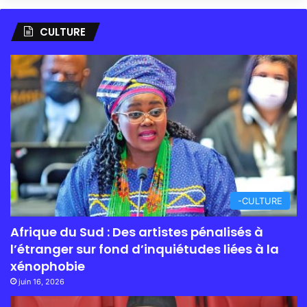
CULTURE
-CULTURE
Afrique du Sud : Des artistes pénalisés à
l’étranger sur fond d’inquiétudes liées à la
xénophobie
juin 16, 2026