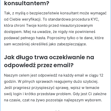
konsultantem?
Tak, z myślą o bezpieczeństwie konsultant może wymagać
od Ciebie weryfikacji. To standardowa procedura KYC,
która chroni Twoje konto przed nieautoryzowanym
dostępem. Miej na uwadze, że nigdy nie powinieneś
podawać pełnego hasła. Poprosimy tylko o te dane, które
sam wcześniej określiłeś jako zabezpieczające.
Jak długo trwa oczekiwanie na
odpowiedź przez email?
Naszym celem jest odpowiedź na każdy email w ciągu 12
godzin. W pilnych sprawach reagujemy dużo szybciej.
Jeśli pragniesz przyspieszyć sprawę, wpisz w temacie
swój login i krótko przedstaw problem. Gdy jest Ci zależne
na czasie, czat na żywo pozostaje najlepszym wyborem.