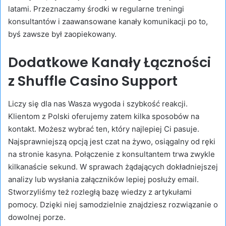
latami. Przeznaczamy środki w regularne treningi
konsultantów i zaawansowane kanały komunikacji po to,
byś zawsze był zaopiekowany.
Dodatkowe Kanały Łączności
z Shuffle Casino Support
Liczy się dla nas Wasza wygoda i szybkość reakcji.
Klientom z Polski oferujemy zatem kilka sposobów na
kontakt. Możesz wybrać ten, który najlepiej Ci pasuje.
Najsprawniejszą opcją jest czat na żywo, osiągalny od ręki
na stronie kasyna. Połączenie z konsultantem trwa zwykle
kilkanaście sekund. W sprawach żądających dokładniejszej
analizy lub wysłania załączników lepiej posłuży email.
Stworzyliśmy też rozległą bazę wiedzy z artykułami
pomocy. Dzięki niej samodzielnie znajdziesz rozwiązanie o
dowolnej porze.