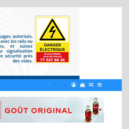
Connexion
Voir votre panier
Article Aléatoire
Sidebar (barr
ensibles