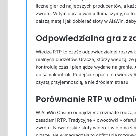
liczne gier od najlepszych producentów, a ka
zwrotu. W tym opracowaniu tłumaczymy, co to d
dalszą metę i jak dobierać sloty w AlaWin, żeb
Odpowiedzialna gra z z
Wiedza RTP to część odpowiedzialnej rozryw
realnych budżetów. Gracze, którzy wiedzą, że
kontrolują czas i pieniądze wydane na granie.
do samokontroli. Podejście oparte na wiedzy R
czystą przyjemnością, a nie źródłem stresu.
Porównanie RTP w odmi
W AlaWin Casino odnajdziesz rozmaite rodzaje 
zasadami RTP. Tradycyjne « owocówki » oferuj
zwrotu. Nowatorskie sloty wideo z wieloma śc
niższe, ale wynagradzają to obfitością rozgryw