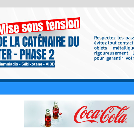
le : 6 commissions d’enquête parlementaires en vue sur des dossiers s