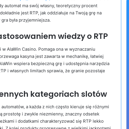
żdy automat ma swój własny, teoretyczny procent
okładnie jest RTP, jak oddziałuje na Twoją grę na
y gra była przyjemniejsza.
astosowaniem wiedzy o RTP
ki w AlaWin Casino. Pomaga ona w wyznaczaniu
 przewaga kasyna jest zawarta w mechanikę, łatwiej
 AlaWin wspiera bezpieczną grę i udostępnia narzędzia
TP i własnych limitach sprawia, że granie pozostaje
ennych kategoriach slotów
automatów, a każda z nich często kieruje się różnymi
ą prostotę i zwykle niezmienny, znaczny odsetek
ieżkami i dodatkami charakteryzować się RTP lekko
ki. Z kolei produkty progresywne z wielkimi jackpotami