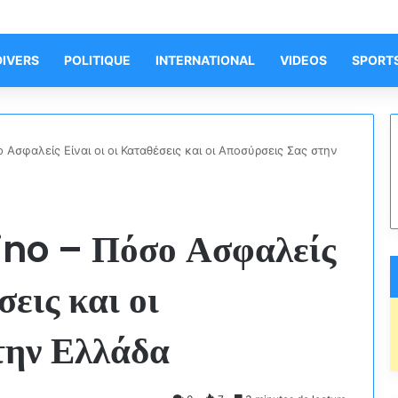
DIVERS
POLITIQUE
INTERNATIONAL
VIDEOS
SPORT
 Ασφαλείς Είναι οι οι Καταθέσεις και οι Αποσύρσεις Σας στην
no – Πόσο Ασφαλείς
σεις και οι
την Ελλάδα