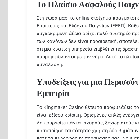
Το Πλαίσιο Ασφαλούς Παιχν
Στη χώρα μας, το online στοίχημα πραγματοπο
Εποπτείας και Ελέγχου Παιγνίων (ΕΕΕΠ). Κάθε 
συγκεκριμένη άδεια ορίζει πολύ αυστηρές προ
των κανόνων δεν είναι προαιρετική, αποτελε
ότι μια κρατική υπηρεσία επιβλέπει τις δραστ
συμμορφώνονται με τον νόμο. Αυτό το πλαίσι
συναλλαγή.
Υποδείξεις για μια Περισσό
Εμπειρία
Το Kingmaker Casino θέτει τα προφυλάξεις το
είναι εξίσου κρίσιμη. Ορισμένες απλές ενέργ
Δημιουργείτε πάντα ισχυρούς, ξεχωριστούς κ
πιστοποίηση ταυτότητας χρήστη δύο βημάτων
ποτέ τα πληροφορίες πρόσβασης σας. Να είστε