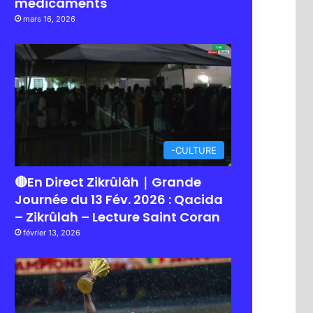
médicaments
mars 16, 2026
-CULTURE
🔴En Direct Zikrûlâh｜Grande
Journée du 13 Fév. 2026 : Qacida
– Zikrûlah – Lecture Saint Coran
février 13, 2026