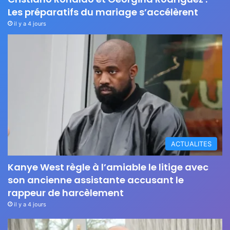
Les préparatifs du mariage s’accélèrent
il y a 4 jours
ACTUALITES
Kanye West règle à l’amiable le litige avec
son ancienne assistante accusant le
rappeur de harcèlement
il y a 4 jours