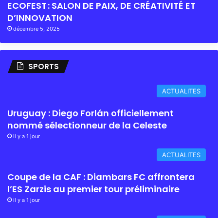
ECOFEST : SALON DE PAIX, DE CRÉATIVITÉ ET
D’INNOVATION
décembre 5, 2025
SPORTS
ACTUALITES
Uruguay : Diego Forlán officiellement
nommé sélectionneur de la Celeste
il y a 1 jour
ACTUALITES
Coupe de la CAF : Diambars FC affrontera
l’ES Zarzis au premier tour préliminaire
il y a 1 jour