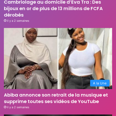
Cambriolage au domicile d’Eva Tra : Des
bijoux en or de plus de 13 millions de FCFA
dérobés
il y a 2 semaines
A la Une
Abiba annonce son retrait de la musique et
supprime toutes ses vidéos de YouTube
il y a 2 semaines