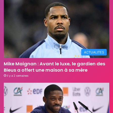
ACTUALITES
Mike Maignan : Avant le luxe, le gardien des
Bleus a offert une maison à sa mère
il y a 2 semaines