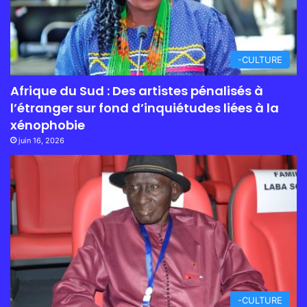
-CULTURE
Afrique du Sud : Des artistes pénalisés à
l’étranger sur fond d’inquiétudes liées à la
xénophobie
juin 16, 2026
-CULTURE