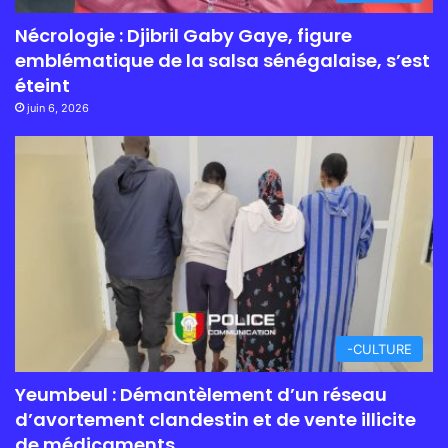
Nécrologie : Djibril Gaby Gaye, figure
emblématique de la salsa sénégalaise, s’est
éteint
juin 6, 2026
-CULTURE
Yeumbeul : Démantèlement d’un réseau
d’avortement clandestin et de vente illicite
de médicaments