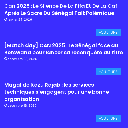
Can 2025 : Le Silence De La Fifa Et De La Caf
Après Le Sacre Du Sénégal Fait Polémique
janvier 24, 2026
-CULTURE
[Match day] CAN 2025 : Le Sénégal face au
Botswana pour lancer sa reconquête du titre
décembre 23, 2025
-CULTURE
Magal de Kazu Rajab : les services
techniques s’engagent pour une bonne
organisation
décembre 18, 2025
-CULTURE