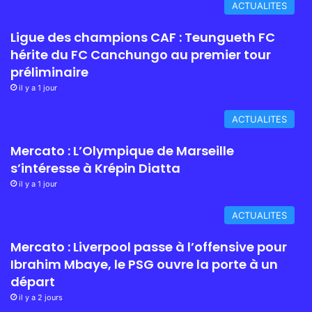
ACTUALITES
Ligue des champions CAF : Teungueth FC
hérite du FC Canchungo au premier tour
préliminaire
il y a 1 jour
ACTUALITES
Mercato : L’Olympique de Marseille
s’intéresse à Krépin Diatta
il y a 1 jour
ACTUALITES
Mercato : Liverpool passe à l’offensive pour
Ibrahim Mbaye, le PSG ouvre la porte à un
départ
il y a 2 jours