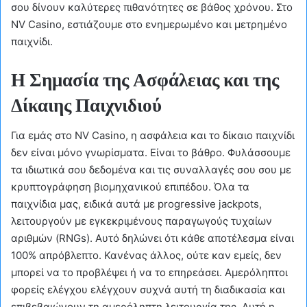
σου δίνουν καλύτερες πιθανότητες σε βάθος χρόνου. Στο
NV Casino, εστιάζουμε στο ενημερωμένο και μετρημένο
παιχνίδι.
Η Σημασία της Ασφάλειας και της
Δίκαιης Παιχνιδιού
Για εμάς στο NV Casino, η ασφάλεια και το δίκαιο παιχνίδι
δεν είναι μόνο γνωρίσματα. Είναι το βάθρο. Φυλάσσουμε
τα ιδιωτικά σου δεδομένα και τις συναλλαγές σου σου με
κρυπτογράφηση βιομηχανικού επιπέδου. Όλα τα
παιχνίδια μας, ειδικά αυτά με progressive jackpots,
λειτουργούν με εγκεκριμένους παραγωγούς τυχαίων
αριθμών (RNGs). Αυτό δηλώνει ότι κάθε αποτέλεσμα είναι
100% απρόβλεπτο. Κανένας άλλος, ούτε καν εμείς, δεν
μπορεί να το προβλέψει ή να το επηρεάσει. Αμερόληπτοι
φορείς ελέγχου ελέγχουν συχνά αυτή τη διαδικασία και
επιβεβαιώνουν τη αμερόληπτη λειτουργία της. Αυτή η