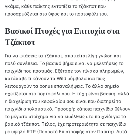
γκάμα, κάθε παίκτης εντοπίζει το τζάκποτ που
προσαρμόζεται στο ύφος και το πορτοφόλι του.
Βασικοί Πτυχές για Επιτυχία στα
Τζάκποτ
Για να φτάσεις τα τζάκποτ, απαιτείται λίγη γνώση και
πολύ συνέπεια. Το βασικό βήμα είναι να μελετήσεις το
παιχνίδι που προτιμάς. Εξέτασε τον πίνακα πληρωμών,
κατάλαβε τι κάνουν τα Wild σύμβολα και πώς
λειτουργούν τα bonus επαναλήψεις. Το άλλο σημείο
σχετίζεται στο πορτοφόλι σου. Η τύχη είναι βασική, αλλά
η διαχείριση του κεφαλαίου σου είναι που διατηρεί το
παιχνίδι απολαυστικό. Προσοχή: κάποια παιχνίδια θέλουν
το μέγιστο στοίχημα για να εισέλθεις στο παιχνίδι για το
βασικό τζάκποτ. Τέλος, έχε προτεραιότητα σε παιχνίδια
με υψηλό RTP (Ποσοστό Επιστροφής στον Παίκτη). Αυτά