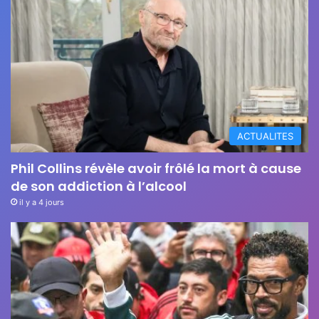
ACTUALITES
Phil Collins révèle avoir frôlé la mort à cause
de son addiction à l’alcool
il y a 4 jours