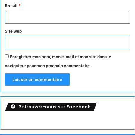
e
E-mail
*
*
Site web
Enregistrer mon nom, mon e-mail et mon site dans le
navigateur pour mon prochain commentaire.
Retrouvez-nous sur Facebook