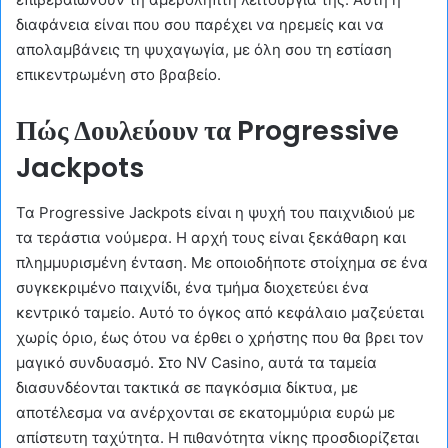
διαφάνεια είναι που σου παρέχει να ηρεμείς και να
απολαμβάνεις τη ψυχαγωγία, με όλη σου τη εστίαση
επικεντρωμένη στο βραβείο.
Πώς Δουλεύουν τα Progressive
Jackpots
Τα Progressive Jackpots είναι η ψυχή του παιχνιδιού με
τα τεράστια νούμερα. Η αρχή τους είναι ξεκάθαρη και
πλημμυρισμένη ένταση. Με οποιοδήποτε στοίχημα σε ένα
συγκεκριμένο παιχνίδι, ένα τμήμα διοχετεύει ένα
κεντρικό ταμείο. Αυτό το όγκος από κεφάλαιο μαζεύεται
χωρίς όριο, έως ότου να έρθει ο χρήστης που θα βρει τον
μαγικό συνδυασμό. Στο NV Casino, αυτά τα ταμεία
διασυνδέονται τακτικά σε παγκόσμια δίκτυα, με
αποτέλεσμα να ανέρχονται σε εκατομμύρια ευρώ με
απίστευτη ταχύτητα. Η πιθανότητα νίκης προσδιορίζεται