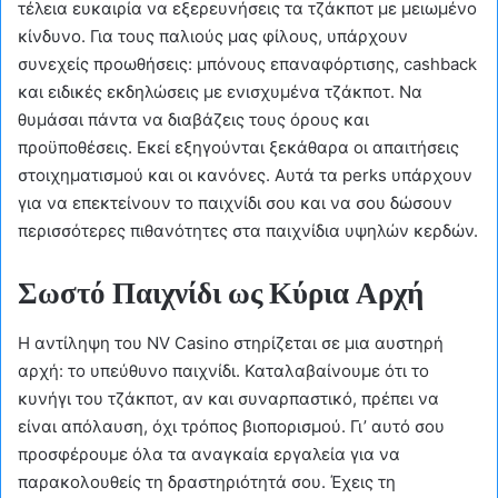
τέλεια ευκαιρία να εξερευνήσεις τα τζάκποτ με μειωμένο
κίνδυνο. Για τους παλιούς μας φίλους, υπάρχουν
συνεχείς προωθήσεις: μπόνους επαναφόρτισης, cashback
και ειδικές εκδηλώσεις με ενισχυμένα τζάκποτ. Να
θυμάσαι πάντα να διαβάζεις τους όρους και
προϋποθέσεις. Εκεί εξηγούνται ξεκάθαρα οι απαιτήσεις
στοιχηματισμού και οι κανόνες. Αυτά τα perks υπάρχουν
για να επεκτείνουν το παιχνίδι σου και να σου δώσουν
περισσότερες πιθανότητες στα παιχνίδια υψηλών κερδών.
Σωστό Παιχνίδι ως Κύρια Αρχή
Η αντίληψη του NV Casino στηρίζεται σε μια αυστηρή
αρχή: το υπεύθυνο παιχνίδι. Καταλαβαίνουμε ότι το
κυνήγι του τζάκποτ, αν και συναρπαστικό, πρέπει να
είναι απόλαυση, όχι τρόπος βιοπορισμού. Γι’ αυτό σου
προσφέρουμε όλα τα αναγκαία εργαλεία για να
παρακολουθείς τη δραστηριότητά σου. Έχεις τη