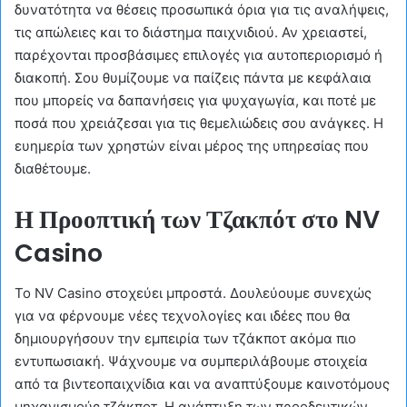
δυνατότητα να θέσεις προσωπικά όρια για τις αναλήψεις,
τις απώλειες και το διάστημα παιχνιδιού. Αν χρειαστεί,
παρέχονται προσβάσιμες επιλογές για αυτοπεριορισμό ή
διακοπή. Σου θυμίζουμε να παίζεις πάντα με κεφάλαια
που μπορείς να δαπανήσεις για ψυχαγωγία, και ποτέ με
ποσά που χρειάζεσαι για τις θεμελιώδεις σου ανάγκες. Η
ευημερία των χρηστών είναι μέρος της υπηρεσίας που
διαθέτουμε.
Η Προοπτική των Τζακπότ στο NV
Casino
Το NV Casino στοχεύει μπροστά. Δουλεύουμε συνεχώς
για να φέρνουμε νέες τεχνολογίες και ιδέες που θα
δημιουργήσουν την εμπειρία των τζάκποτ ακόμα πιο
εντυπωσιακή. Ψάχνουμε να συμπεριλάβουμε στοιχεία
από τα βιντεοπαιχνίδια και να αναπτύξουμε καινοτόμους
μηχανισμούς τζάκποτ. Η ανάπτυξη των προοδευτικών