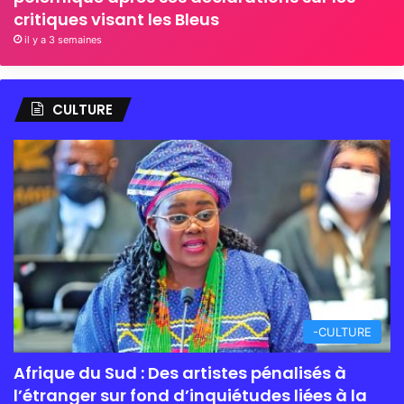
critiques visant les Bleus
il y a 3 semaines
CULTURE
-CULTURE
Afrique du Sud : Des artistes pénalisés à
l’étranger sur fond d’inquiétudes liées à la