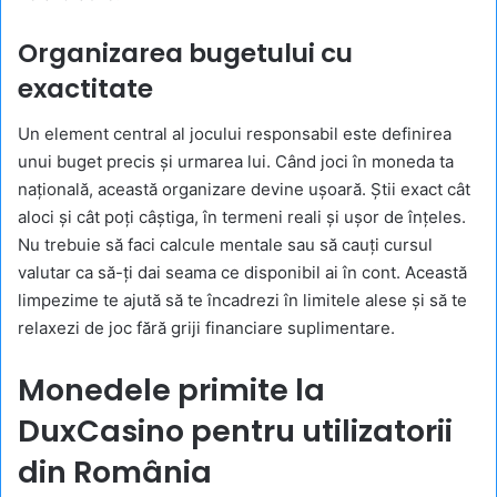
Organizarea bugetului cu
exactitate
Un element central al jocului responsabil este definirea
unui buget precis și urmarea lui. Când joci în moneda ta
națională, această organizare devine ușoară. Știi exact cât
aloci și cât poți câștiga, în termeni reali și ușor de înțeles.
Nu trebuie să faci calcule mentale sau să cauți cursul
valutar ca să-ți dai seama ce disponibil ai în cont. Această
limpezime te ajută să te încadrezi în limitele alese și să te
relaxezi de joc fără griji financiare suplimentare.
Monedele primite la
DuxCasino pentru utilizatorii
din România