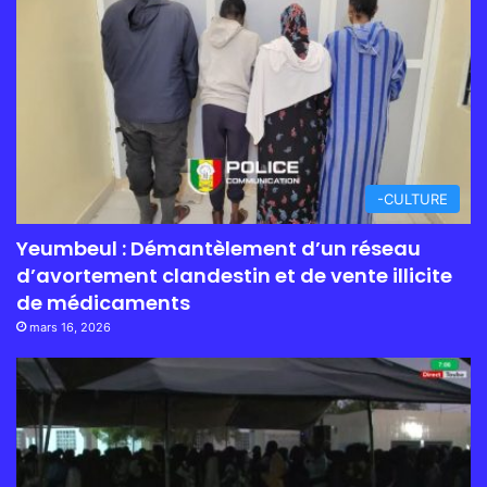
-CULTURE
Yeumbeul : Démantèlement d’un réseau
d’avortement clandestin et de vente illicite
de médicaments
mars 16, 2026