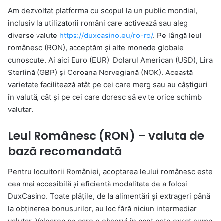
Am dezvoltat platforma cu scopul la un public mondial,
inclusiv la utilizatorii români care activează sau aleg
diverse valute
https://duxcasino.eu/ro-ro/
. Pe lângă leul
românesc (RON), acceptăm și alte monede globale
cunoscute. Ai aici Euro (EUR), Dolarul American (USD), Lira
Sterlină (GBP) și Coroana Norvegiană (NOK). Această
varietate facilitează atât pe cei care merg sau au câștiguri
în valută, cât și pe cei care doresc să evite orice schimb
valutar.
Leul Românesc (RON) – valuta de
bază recomandată
Pentru locuitorii României, adoptarea leului românesc este
cea mai accesibilă și eficientă modalitate de a folosi
DuxCasino. Toate plățile, de la alimentări și extrageri până
la obținerea bonusurilor, au loc fără niciun intermediar
valutar. Valoarea pe care o observi în cont este exact suma