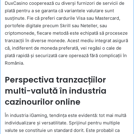
DuxCasino cooperează cu diverși furnizori de servicii de
plată pentru a se garanta că variantele valutare sunt
susținute. Fie că preferi cardurile Visa sau Mastercard,
portofele digitale precum Skrill sau Neteller, sau
criptomonede, fiecare metodă este echipată să proceseze
tranzacții în diverse monede. Acest mediu integrat asigură
că, indiferent de moneda preferată, vei regăsi o cale de
plată rapidă și securizată care operează fără complicații în
România.
Perspectiva tranzacțiilor
multi-valută în industria
cazinourilor online
În industria iGaming, tendința este evidentă: tot mai multă
individualizare și versatilitate. Sprijinul pentru multiple
valute se constituie un standard dorit. Este probabil ca