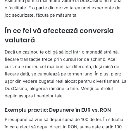
Asistența pentru mai multe valute la DuxCasino nu e doar
o facilitate. E o parte din dezvoltarea unei experiențe de
joc securizate, făcută pe măsura ta.
În ce fel vă afectează conversia
valutară
Dacă un cazinou te obligă să joci într-o monedă străină,
fiecare tranzacție trece prin cursul lor de schimb. Acel
curs nu e mereu cel mai bun, iar diferența, deși mică de
fiecare dată, se cumulează pe termen lung. În plus, pierzi
ușor din vedere bugetul real alocat pentru divertisment. La
DuxCasino, alegerea rămâne la tine. Menții controlul
deplin asupra finanțelor tale.
Exemplu practic: Depunere în EUR vs. RON
Presupune că vrei să depui suma de 100 de lei. În situația
în care alegi să depui direct în RON, suma este clară: 100