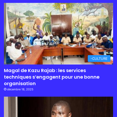
-CULTURE
Magal de Kazu Rajab : les services
techniques s’engagent pour une bonne
organisation
décembre 18, 2025