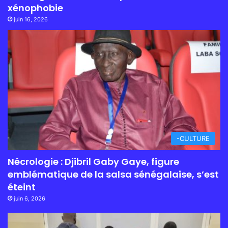
xénophobie
juin 16, 2026
-CULTURE
Nécrologie : Djibril Gaby Gaye, figure
emblématique de la salsa sénégalaise, s’est
éteint
juin 6, 2026