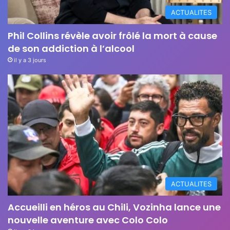
ACTUALITES
Phil Collins révèle avoir frôlé la mort à cause
de son addiction à l’alcool
il y a 3 jours
ACTUALITES
Accueilli en héros au Chili, Vozinha lance une
nouvelle aventure avec Colo Colo