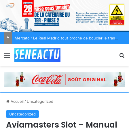
Kébémer : Une impressionnante fissure terrestre inquiète les populations de plusieurs villages
Menu
R
Accueil
/
Uncategorized
Uncategorized
Aviamasters Slot – Manual