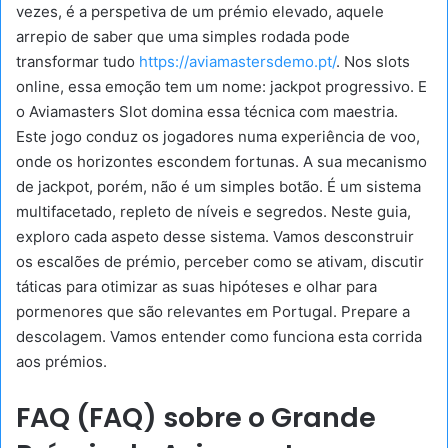
vezes, é a perspetiva de um prémio elevado, aquele
arrepio de saber que uma simples rodada pode
transformar tudo
https://aviamastersdemo.pt/
. Nos slots
online, essa emoção tem um nome: jackpot progressivo. E
o Aviamasters Slot domina essa técnica com maestria.
Este jogo conduz os jogadores numa experiência de voo,
onde os horizontes escondem fortunas. A sua mecanismo
de jackpot, porém, não é um simples botão. É um sistema
multifacetado, repleto de níveis e segredos. Neste guia,
exploro cada aspeto desse sistema. Vamos desconstruir
os escalões de prémio, perceber como se ativam, discutir
táticas para otimizar as suas hipóteses e olhar para
pormenores que são relevantes em Portugal. Prepare a
descolagem. Vamos entender como funciona esta corrida
aos prémios.
FAQ (FAQ) sobre o Grande