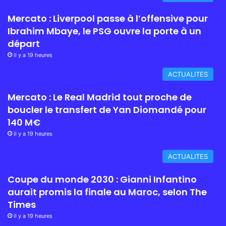
Mercato : Liverpool passe à l’offensive pour
Ibrahim Mbaye, le PSG ouvre la porte à un
départ
il y a 19 heures
ACTUALITES
Mercato : Le Real Madrid tout proche de
boucler le transfert de Yan Diomandé pour
140 M€
il y a 19 heures
ACTUALITES
Coupe du monde 2030 : Gianni Infantino
aurait promis la finale au Maroc, selon The
Times
il y a 19 heures