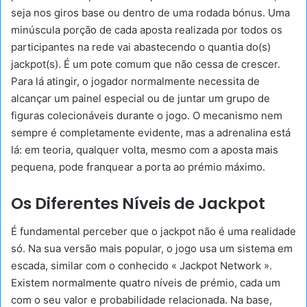
seja nos giros base ou dentro de uma rodada bónus. Uma
minúscula porção de cada aposta realizada por todos os
participantes na rede vai abastecendo o quantia do(s)
jackpot(s). É um pote comum que não cessa de crescer.
Para lá atingir, o jogador normalmente necessita de
alcançar um painel especial ou de juntar um grupo de
figuras colecionáveis durante o jogo. O mecanismo nem
sempre é completamente evidente, mas a adrenalina está
lá: em teoria, qualquer volta, mesmo com a aposta mais
pequena, pode franquear a porta ao prémio máximo.
Os Diferentes Níveis de Jackpot
É fundamental perceber que o jackpot não é uma realidade
só. Na sua versão mais popular, o jogo usa um sistema em
escada, similar com o conhecido « Jackpot Network ».
Existem normalmente quatro níveis de prémio, cada um
com o seu valor e probabilidade relacionada. Na base,