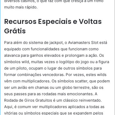
diversos casinos, o que faz com que cresça a um ritmo
muito mais rápido.
Recursos Especiais e Voltas
Grátis
Para além do sistema de jackpot, o Aviamasters Slot está
equipado com funcionalidades que funcionam como
alavanca para ganhos elevados e prolongam a ação. Os
símbolos wild, muitas vezes o logótipo do jogo ou a figura
de um piloto, ocupam o lugar de outros símbolos para
formar combinações vencedoras. Por vezes, estes wilds
vêm com multiplicadores. Os símbolos scatter, que podem
ser um avião em chamas ou um globo terrestre, são os
seus passes para as rodadas mais emocionantes. A
Rodada de Giros Gratuitos é um clássico reinventado.
Aqui, é comum ver multiplicadores aplicados a todas as
vitórias ou símbolos especiais que se expandem pelos