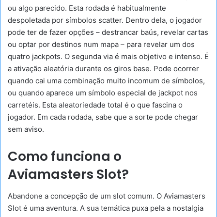
ou algo parecido. Esta rodada é habitualmente
despoletada por símbolos scatter. Dentro dela, o jogador
pode ter de fazer opções – destrancar baús, revelar cartas
ou optar por destinos num mapa – para revelar um dos
quatro jackpots. O segunda via é mais objetivo e intenso. É
a ativação aleatória durante os giros base. Pode ocorrer
quando cai uma combinação muito incomum de símbolos,
ou quando aparece um símbolo especial de jackpot nos
carretéis. Esta aleatoriedade total é o que fascina o
jogador. Em cada rodada, sabe que a sorte pode chegar
sem aviso.
Como funciona o
Aviamasters Slot?
Abandone a concepção de um slot comum. O Aviamasters
Slot é uma aventura. A sua temática puxa pela a nostalgia