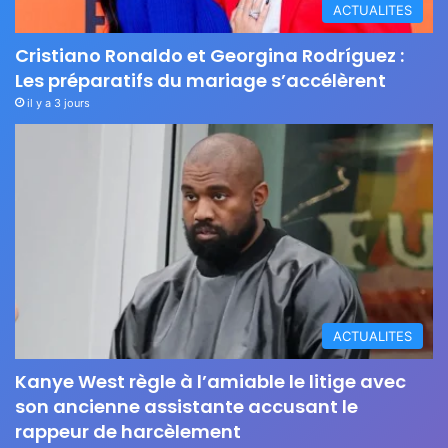
ACTUALITES
Cristiano Ronaldo et Georgina Rodríguez :
Les préparatifs du mariage s’accélèrent
il y a 3 jours
ACTUALITES
Kanye West règle à l’amiable le litige avec
son ancienne assistante accusant le
rappeur de harcèlement