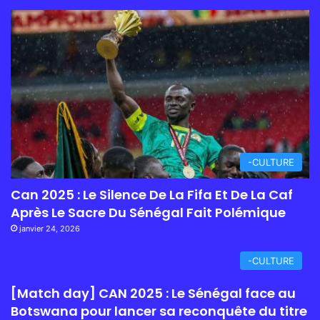
-CULTURE
Can 2025 : Le Silence De La Fifa Et De La Caf
Après Le Sacre Du Sénégal Fait Polémique
janvier 24, 2026
-CULTURE
[Match day] CAN 2025 : Le Sénégal face au
Botswana pour lancer sa reconquête du titre