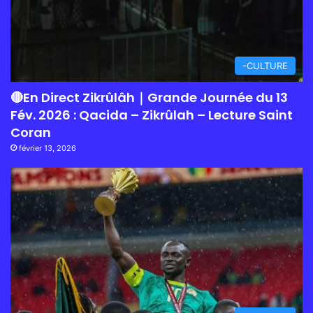
-CULTURE
🔴En Direct Zikrûlâh｜Grande Journée du 13
Fév. 2026 : Qacida – Zikrûlah – Lecture Saint
Coran
février 13, 2026