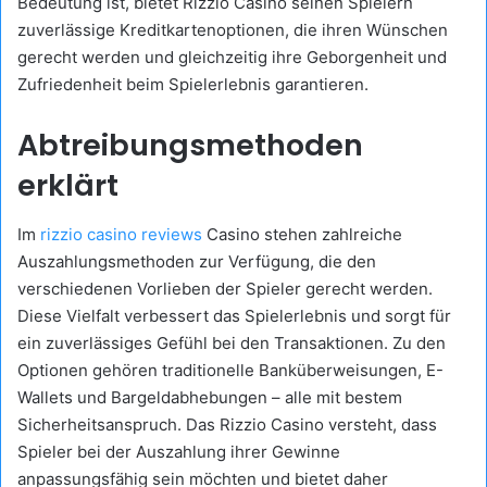
Bedeutung ist, bietet Rizzio Casino seinen Spielern
zuverlässige Kreditkartenoptionen, die ihren Wünschen
gerecht werden und gleichzeitig ihre Geborgenheit und
Zufriedenheit beim Spielerlebnis garantieren.
Abtreibungsmethoden
erklärt
Im
rizzio casino reviews
Casino stehen zahlreiche
Auszahlungsmethoden zur Verfügung, die den
verschiedenen Vorlieben der Spieler gerecht werden.
Diese Vielfalt verbessert das Spielerlebnis und sorgt für
ein zuverlässiges Gefühl bei den Transaktionen. Zu den
Optionen gehören traditionelle Banküberweisungen, E-
Wallets und Bargeldabhebungen – alle mit bestem
Sicherheitsanspruch. Das Rizzio Casino versteht, dass
Spieler bei der Auszahlung ihrer Gewinne
anpassungsfähig sein möchten und bietet daher