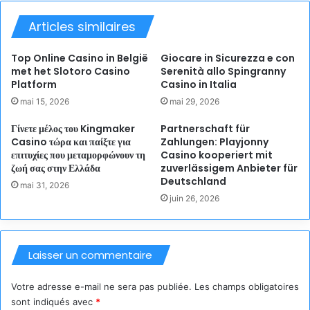
Articles similaires
Top Online Casino in België
Giocare in Sicurezza e con
met het Slotoro Casino
Serenità allo Spingranny
Platform
Casino in Italia
mai 15, 2026
mai 29, 2026
Γίνετε μέλος του Kingmaker
Partnerschaft für
Casino τώρα και παίξτε για
Zahlungen: Playjonny
επιτυχίες που μεταμορφώνουν τη
Casino kooperiert mit
ζωή σας στην Ελλάδα
zuverlässigem Anbieter für
Deutschland
mai 31, 2026
juin 26, 2026
Laisser un commentaire
Votre adresse e-mail ne sera pas publiée.
Les champs obligatoires
sont indiqués avec
*