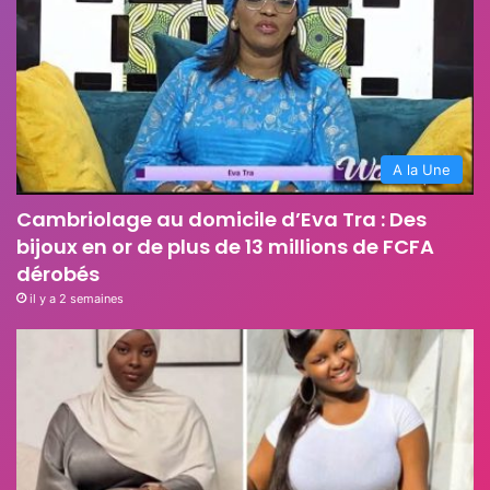
A la Une
Cambriolage au domicile d’Eva Tra : Des
bijoux en or de plus de 13 millions de FCFA
dérobés
il y a 2 semaines