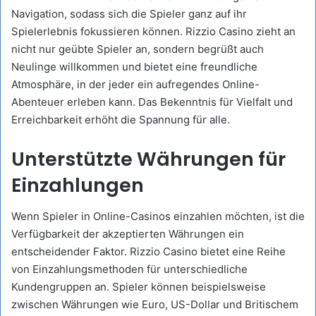
Navigation, sodass sich die Spieler ganz auf ihr
Spielerlebnis fokussieren können. Rizzio Casino zieht an
nicht nur geübte Spieler an, sondern begrüßt auch
Neulinge willkommen und bietet eine freundliche
Atmosphäre, in der jeder ein aufregendes Online-
Abenteuer erleben kann. Das Bekenntnis für Vielfalt und
Erreichbarkeit erhöht die Spannung für alle.
Unterstützte Währungen für
Einzahlungen
Wenn Spieler in Online-Casinos einzahlen möchten, ist die
Verfügbarkeit der akzeptierten Währungen ein
entscheidender Faktor. Rizzio Casino bietet eine Reihe
von Einzahlungsmethoden für unterschiedliche
Kundengruppen an. Spieler können beispielsweise
zwischen Währungen wie Euro, US-Dollar und Britischem