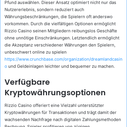
Pfund auswählen. Dieser Ansatz optimiert nicht nur das
Nutzererlebnis, sondern reduziert auch
Währungsbeschränkungen, die Spielern oft anderswo
vorkommen. Durch die vielfältigen Optionen ermöglicht
Rizzio Casino seinen Mitgliedern reibungslos Geschäfte
ohne unnötige Einschränkungen. Letztendlich ermöglicht
die Akzeptanz verschiedener Währungen den Spielern,
unbeschwert online zu spielen
https://www.crunchbase.com/organization/dreamlandcasin
o
und Geldeinlagen leichter und bequemer zu machen.
Verfügbare
Kryptowährungsoptionen
Rizzio Casino offeriert eine Vielzahl unterstützter
Kryptowährungen für Transaktionen und trägt damit der
wachsenden Nachfrage nach digitalen Zahlungsmethoden
Rechnung. Spieler profitieren von zügigen