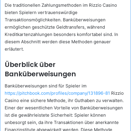
Die traditionellen Zahlungsmethoden im Rizzio Casino
bieten Spielern vertrauenswürdige
Transaktionsmöglichkeiten. Banküberweisungen
ermöglichen geschützte Geldtransfers, während
Kreditkartenzahlungen besonders komfortabel sind. In
diesem Abschnitt werden diese Methoden genauer
erläutert.
Überblick über
Banküberweisungen
Banküberweisungen sind für Spieler im
https://pitchbook.com/profiles/company/131896-81
Rizzio
Casino eine sichere Methode, ihr Guthaben zu verwalten.
Einer der wesentlichen Vorteile von Banküberweisungen
ist die gewährleistete Sicherheit: Spieler können
unbesorgt sein, da ihre Transaktionen über anerkannte
Finanzinstitute abgewickelt werden. Diese Methode