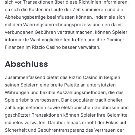
sich vor Transaktionen über diese Richtlinien informieren,
da sich die Kosten im Laufe der Zeit summieren und die
Abhebungsbeträge beeinflussen können. Indem sie sich
mit dem Währungsumrechnungsprozess und den damit
verbundenen Gebühren vertraut machen, können Spieler
informierte Wahlmöglichkeiten treffen und ihre Gaming-
Finanzen im Rizzio Casino besser verwalten.
Abschluss
Zusammenfassend bietet das Rizzio Casino in Belgien
seinen Spielern eine breite Palette an unterstützten
Währungen und flexible Auszahlungsmethoden, die das
Spielerlebnis verbessern. Dank populärer traditioneller
Zahlungsmethoden sowie elektronischen Geldbörsen und
geschützter Transaktionen können Spieler ihre Geldmittel
mühelos verwalten. Darüber hinaus erhöht der Fokus auf
Sicherheit und Gebührentransparenz das Vertrauen der