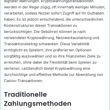
digitaler Währungen. Kryptowährungstransaktionen
werden in der Regel zügig, oft innerhalb weniger Minuten,
verarbeitet, sodass Nutzer sofort Zugriff auf ihr Guthaben
haben. Es ist jedoch entscheidend, die unterschiedlichen
Kostenstrukturen dieser Transaktionen zu
berücksichtigen. Die Gebühren können je nach
verwendeter Kryptowährung, Netzwerkauslastung und
Transaktionsbetrag schwanken. Diese Variabilität
ermöglicht es Spielern, ihre präferierten Optionen
sorgfältig auszuwählen und so ihre finanziellen Ziele zu
erreichen, ohne dabei die Flexibilität beim Spielen zu
verlieren. Letztendlich bietet Kryptowährung eine
durchsichtige und effektive Methode zur Abwicklung von
Casino-Transaktionen.
Traditionelle
Zahlungsmethoden