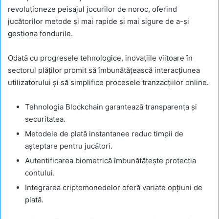
revoluționeze peisajul jocurilor de noroc, oferind
jucătorilor metode și mai rapide și mai sigure de a-și
gestiona fondurile.
Odată cu progresele tehnologice, inovațiile viitoare în
sectorul plăților promit să îmbunătățească interacțiunea
utilizatorului și să simplifice procesele tranzacțiilor online.
Tehnologia Blockchain garantează transparența și
securitatea.
Metodele de plată instantanee reduc timpii de
așteptare pentru jucători.
Autentificarea biometrică îmbunătățește protecția
contului.
Integrarea criptomonedelor oferă variate opțiuni de
plată.