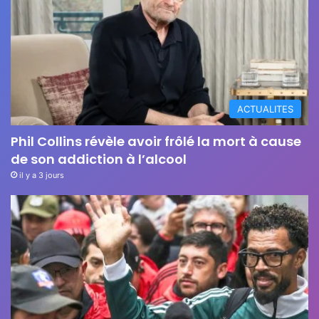
ACTUALITES
Phil Collins révèle avoir frôlé la mort à cause
de son addiction à l’alcool
il y a 3 jours