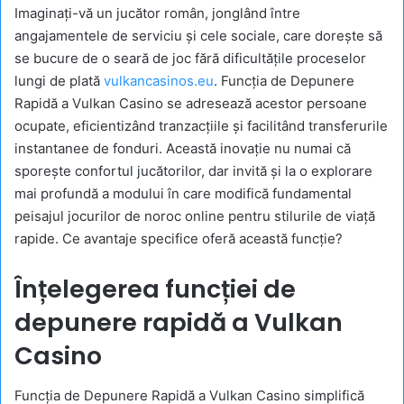
Imaginați-vă un jucător român, jonglând între
angajamentele de serviciu și cele sociale, care dorește să
se bucure de o seară de joc fără dificultățile proceselor
lungi de plată
vulkancasinos.eu
. Funcția de Depunere
Rapidă a Vulkan Casino se adresează acestor persoane
ocupate, eficientizând tranzacțiile și facilitând transferurile
instantanee de fonduri. Această inovație nu numai că
sporește confortul jucătorilor, dar invită și la o explorare
mai profundă a modului în care modifică fundamental
peisajul jocurilor de noroc online pentru stilurile de viață
rapide. Ce avantaje specifice oferă această funcție?
Înțelegerea funcției de
depunere rapidă a Vulkan
Casino
Funcția de Depunere Rapidă a Vulkan Casino simplifică