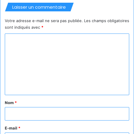
Laisser un commentaire
Votre adresse e-mail ne sera pas publiée.
Les champs obligatoires
sont indiqués avec
*
C
o
m
m
e
n
t
a
Nom
*
i
r
e
E-mail
*