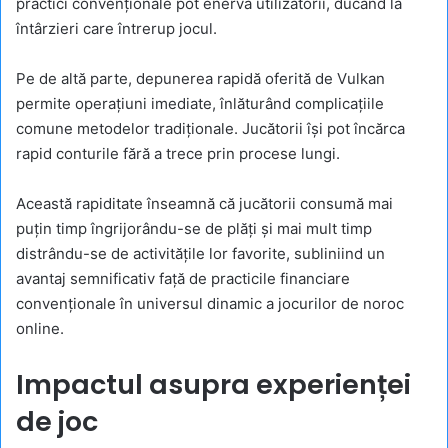
practici convenționale pot enerva utilizatorii, ducând la
întârzieri care întrerup jocul.
Pe de altă parte, depunerea rapidă oferită de Vulkan
permite operațiuni imediate, înlăturând complicațiile
comune metodelor tradiționale. Jucătorii își pot încărca
rapid conturile fără a trece prin procese lungi.
Această rapiditate înseamnă că jucătorii consumă mai
puțin timp îngrijorându-se de plăți și mai mult timp
distrându-se de activitățile lor favorite, subliniind un
avantaj semnificativ față de practicile financiare
convenționale în universul dinamic a jocurilor de noroc
online.
Impactul asupra experienței
de joc