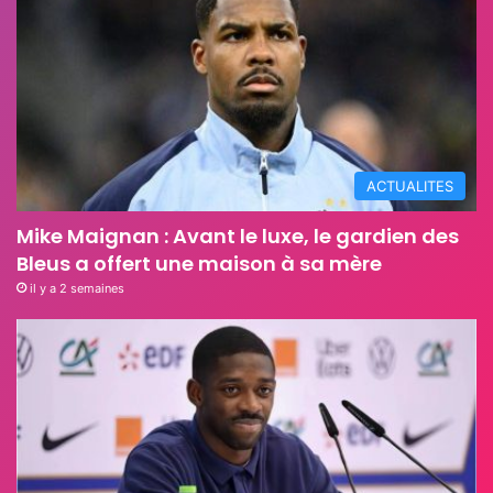
ACTUALITES
Mike Maignan : Avant le luxe, le gardien des
Bleus a offert une maison à sa mère
il y a 2 semaines