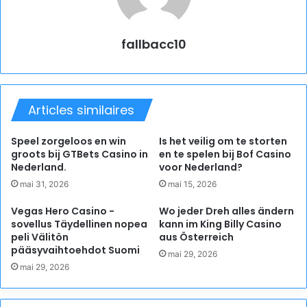
fallbacc10
Articles similaires
Speel zorgeloos en win
Is het veilig om te storten
groots bij GTBets Casino in
en te spelen bij Bof Casino
Nederland.
voor Nederland?
mai 31, 2026
mai 15, 2026
Vegas Hero Casino -
Wo jeder Dreh alles ändern
sovellus Täydellinen nopea
kann im King Billy Casino
peli Välitön
aus Österreich
pääsyvaihtoehdot Suomi
mai 29, 2026
mai 29, 2026