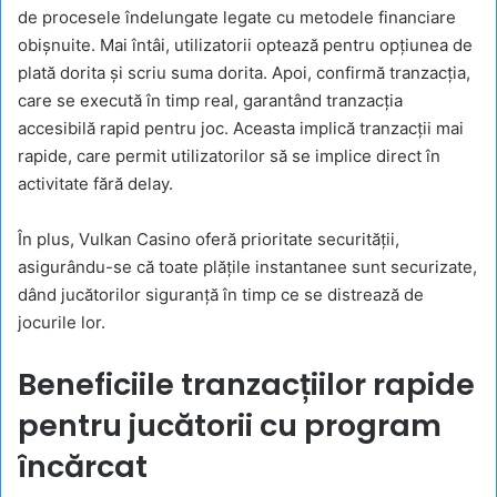
de procesele îndelungate legate cu metodele financiare
obișnuite. Mai întâi, utilizatorii optează pentru opțiunea de
plată dorita și scriu suma dorita. Apoi, confirmă tranzacția,
care se execută în timp real, garantând tranzacția
accesibilă rapid pentru joc. Aceasta implică tranzacții mai
rapide, care permit utilizatorilor să se implice direct în
activitate fără delay.
În plus, Vulkan Casino oferă prioritate securității,
asigurându-se că toate plățile instantanee sunt securizate,
dând jucătorilor siguranță în timp ce se distrează de
jocurile lor.
Beneficiile tranzacțiilor rapide
pentru jucătorii cu program
încărcat