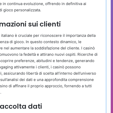
n continua evoluzione, offrendo in definitiva ai
 di gioco personalizzata.
mazioni sui clienti
taliano è cruciale per riconoscere il importanza della
enza di gioco. In questo contesto dinamico, le
e nel aumentare la soddisfazione del cliente. I casinò
romuovono la fedeltà e attirano nuovi ospiti. Ricerche di
 scoprire preferenze, abitudini e tendenze, generando
ngaging attivamente i clienti, i casinò possono
i, assicurando libertà di scelta all’interno dell’universo
sull’analisi dei dati e una approfondita comprensione
sino di affinare il proprio approccio, fornendo a tutti
.
raccolta dati