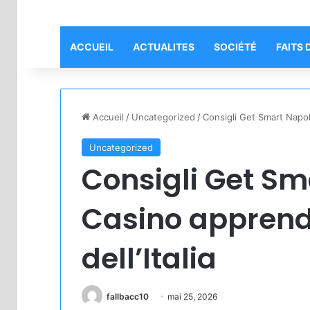
ACCUEIL
ACTUALITES
SOCIÉTÉ
FAITS 
Accueil
/
Uncategorized
/
Consigli Get Smart Napol
Uncategorized
Consigli Get S
Casino apprend
dell’Italia
fallbacc10
mai 25, 2026