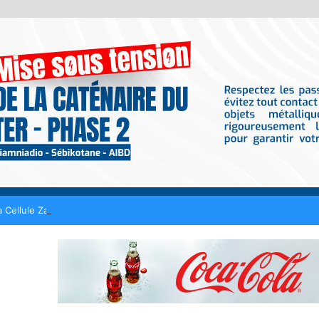
 Cellule Zawiya Tijaniyya dévoilera son programme ce samedi à Tivaou