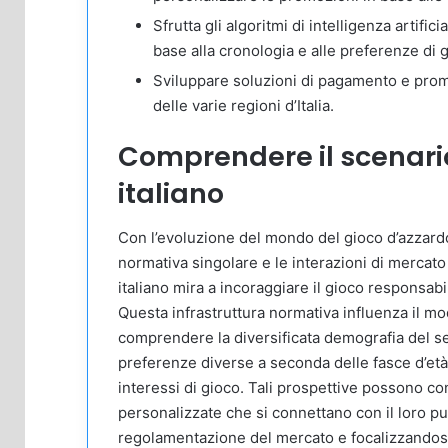
Sfrutta gli algoritmi di intelligenza artific
base alla cronologia e alle preferenze di g
Sviluppare soluzioni di pagamento e promo
delle varie regioni d’Italia.
Comprendere il scenari
italiano
Con l’evoluzione del mondo del gioco d’azzardo 
normativa singolare e le interazioni di mercat
italiano mira a incoraggiare il gioco responsa
Questa infrastruttura normativa influenza il mod
comprendere la diversificata demografia del set
preferenze diverse a seconda delle fasce d’età
interessi di gioco. Tali prospettive possono co
personalizzate che si connettano con il loro p
regolamentazione del mercato e focalizzandosi