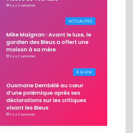
il y a 2 semaines
ACTUALITES
Mike Maignan : Avant le luxe, le
gardien des Bleus a offert une
maison à sa mère
il y a 2 semaines
A la Une
Ousmane Dembélé au cœur
d’une polémique après ses
déclarations sur les critiques
visant les Bleus
il y a 3 semaines