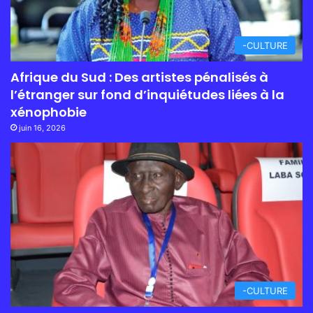
-CULTURE
Afrique du Sud : Des artistes pénalisés à
l’étranger sur fond d’inquiétudes liées à la
xénophobie
juin 16, 2026
-CULTURE