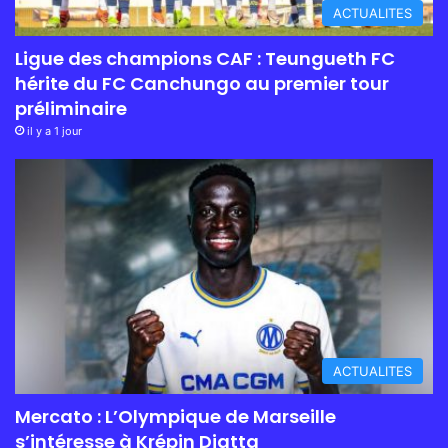
ACTUALITES
Ligue des champions CAF : Teungueth FC
hérite du FC Canchungo au premier tour
préliminaire
il y a 1 jour
ACTUALITES
Mercato : L’Olympique de Marseille
s’intéresse à Krépin Diatta