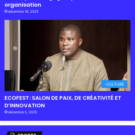
organisation
décembre 18, 2025
-CULTURE
ECOFEST : SALON DE PAIX, DE CRÉATIVITÉ ET
D’INNOVATION
décembre 5, 2025