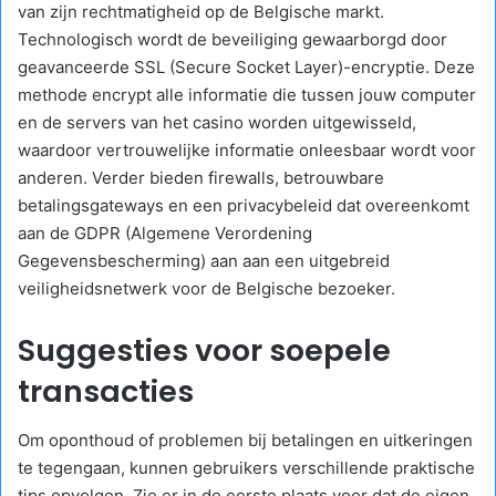
van zijn rechtmatigheid op de Belgische markt.
Technologisch wordt de beveiliging gewaarborgd door
geavanceerde SSL (Secure Socket Layer)-encryptie. Deze
methode encrypt alle informatie die tussen jouw computer
en de servers van het casino worden uitgewisseld,
waardoor vertrouwelijke informatie onleesbaar wordt voor
anderen. Verder bieden firewalls, betrouwbare
betalingsgateways en een privacybeleid dat overeenkomt
aan de GDPR (Algemene Verordening
Gegevensbescherming) aan aan een uitgebreid
veiligheidsnetwerk voor de Belgische bezoeker.
Suggesties voor soepele
transacties
Om oponthoud of problemen bij betalingen en uitkeringen
te tegengaan, kunnen gebruikers verschillende praktische
tips opvolgen. Zie er in de eerste plaats voor dat de eigen