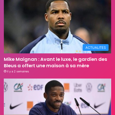
ACTUALITES
Mike Maignan : Avant le luxe, le gardien des
Bleus a offert une maison à sa mère
il y a 2 semaines