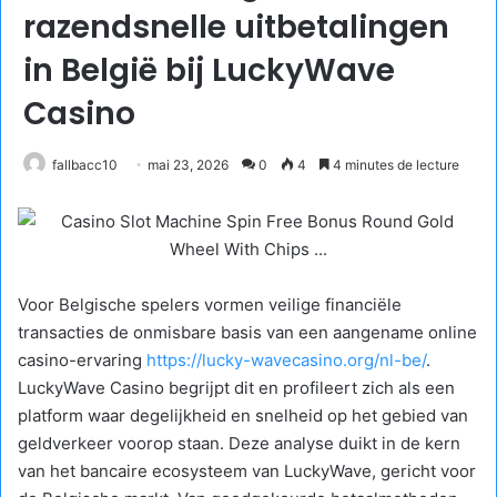
razendsnelle uitbetalingen
in België bij LuckyWave
Casino
fallbacc10
mai 23, 2026
0
4
4 minutes de lecture
Voor Belgische spelers vormen veilige financiële
transacties de onmisbare basis van een aangename online
casino-ervaring
https://lucky-wavecasino.org/nl-be/
.
LuckyWave Casino begrijpt dit en profileert zich als een
platform waar degelijkheid en snelheid op het gebied van
geldverkeer voorop staan. Deze analyse duikt in de kern
van het bancaire ecosysteem van LuckyWave, gericht voor