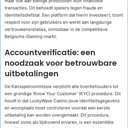
maar ook aan stevige protocollen voor financiële
transacties. Dit behoedt spelers tegen fraude en
identiteitsdiefstal. Een platform dat hierin investeert, toont
respect voor zijn gebruikers en werkt aan langdurige
vertrouwensrelaties, onmisbaar in de competitieve
Belgische iGaming-markt.
Accountverificatie: een
noodzaak voor betrouwbare
uitbetalingen
De Kansspelcommissie verplicht alle licentiehouders tot
een grondige ‘Know Your Customer’ (KYC) procedure. Dit
houdt in dat LuckyWave Casino jouw identiteitsgegevens
en woonplaats moet controleren voordat een eerste
uitbetaling kan worden overgemaakt. Dit procedure,
hoewel soms als tijdrovend ervaren, is een essentiële