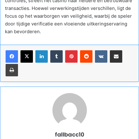
controles, streeft het casino naar heldere en betrouwbare
transacties. Hoewel verwerkingstijden verschillen, ligt de
focus op het waarborgen van veiligheid, waarbij de speler
door tijdige verificatie een vloeiende uitkeringservaring
kan bevorderen.
Linkedin
Tumblr
Pinterest
Reddit
VKontakte
Partager par email
Imprimer
fallbacc10