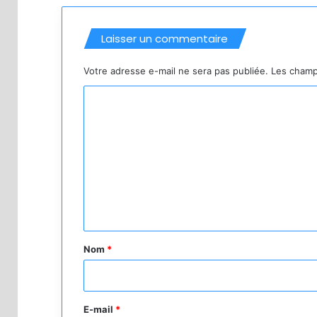
Laisser un commentaire
Votre adresse e-mail ne sera pas publiée.
Les champ
C
o
m
m
e
n
t
a
Nom
*
i
r
e
E-mail
*