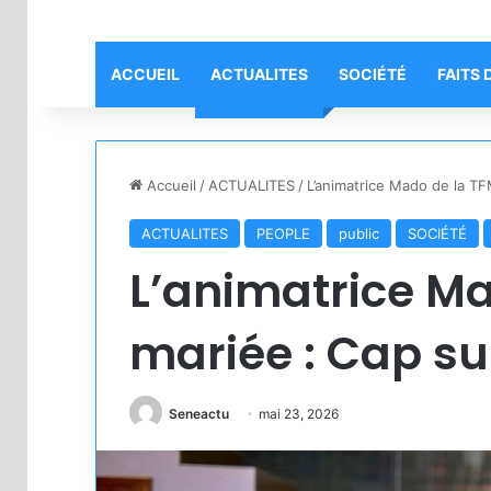
ACCUEIL
ACTUALITES
SOCIÉTÉ
FAITS 
Accueil
/
ACTUALITES
/
L’animatrice Mado de la TF
ACTUALITES
PEOPLE
public
SOCIÉTÉ
L’animatrice Ma
mariée : Cap su
Seneactu
mai 23, 2026