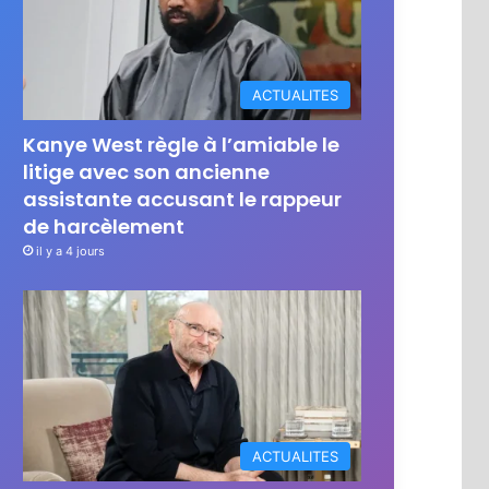
ACTUALITES
Kanye West règle à l’amiable le
litige avec son ancienne
assistante accusant le rappeur
de harcèlement
il y a 4 jours
ACTUALITES