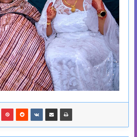
Tumblr
Pinterest
Reddit
VKontakte
Partager par email
Imprimer