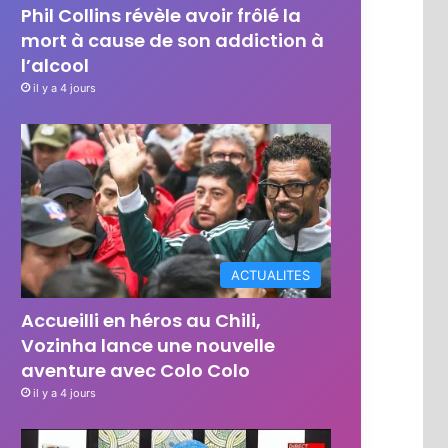
Phil Collins révèle avoir frôlé la
mort à cause de son addiction à
l’alcool
il y a 4 jours
ACTUALITES
Accueilli en héros au Chili,
Vozinha lance une nouvelle
aventure avec Colo Colo
il y a 4 jours