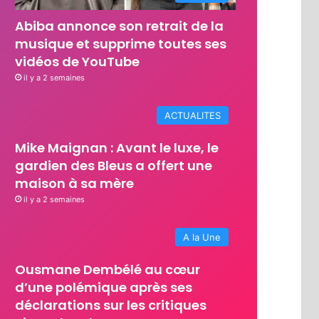
Abiba annonce son retrait de la
musique et supprime toutes ses
vidéos de YouTube
il y a 2 semaines
ACTUALITES
Mike Maignan : Avant le luxe, le
gardien des Bleus a offert une
maison à sa mère
il y a 2 semaines
A la Une
Ousmane Dembélé au cœur
d’une polémique après ses
déclarations sur les critiques