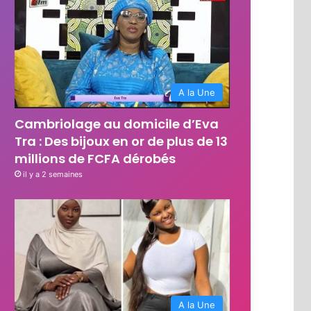
A la Une
Cambriolage au domicile d’Eva
Tra : Des bijoux en or de plus de 13
millions de FCFA dérobés
il y a 2 semaines
A la Une