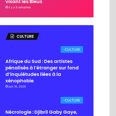
visant les Bleus
il y a 3 semaines
CULTURE
-CULTURE
Afrique du Sud : Des artistes
pénalisés à l’étranger sur fond
d’inquiétudes liées à la
xénophobie
juin 16, 2026
-CULTURE
Nécrologie : Djibril Gaby Gaye,