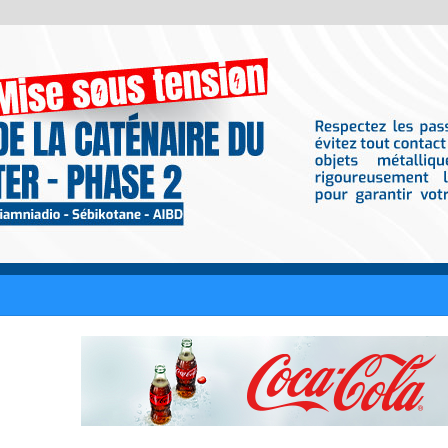
dividus arrêtés pour association de malfaiteurs et tentative de trafic de 