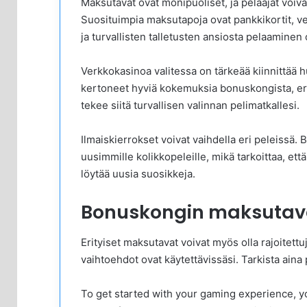
Maksutavat ovat monipuoliset, ja pelaajat voiva
Suosituimpia maksutapoja ovat pankkikortit, v
ja turvallisten talletusten ansiosta pelaaminen 
Verkkokasinoa valitessa on tärkeää kiinnittää h
kertoneet hyviä kokemuksia bonuskongista, erit
tekee siitä turvallisen valinnan pelimatkallesi.
Ilmaiskierrokset voivat vaihdella eri peleissä. 
uusimmille kolikkopeleille, mikä tarkoittaa, että
löytää uusia suosikkeja.
Bonuskongin maksutavat
Erityiset maksutavat voivat myös olla rajoitettuj
vaihtoehdot ovat käytettävissäsi. Tarkista aina
To get started with your gaming experience, y