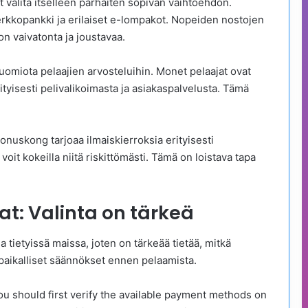
t valita itselleen parhaiten sopivan vaihtoehdon.
erkkopankki ja erilaiset e-lompakot. Nopeiden nostojen
on vaivatonta ja joustavaa.
uomiota pelaajien arvosteluihin. Monet pelaajat ovat
yisesti pelivalikoimasta ja asiakaspalvelusta. Tämä
Bonuskong tarjoaa ilmaiskierroksia erityisesti
 voit kokeilla niitä riskittömästi. Tämä on loistava tapa
: Valinta on tärkeä
a tietyissä maissa, joten on tärkeää tietää, mitkä
 paikalliset säännökset ennen pelaamista.
ou should first verify the available payment methods on