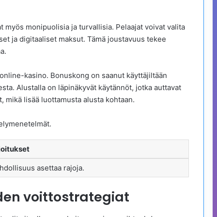
yös monipuolisia ja turvallisia. Pelaajat voivat valita
set ja digitaaliset maksut. Tämä joustavuus tekee
a.
 online-kasino. Bonuskong on saanut käyttäjiltään
a. Alustalla on läpinäkyvät käytännöt, jotka auttavat
 mikä lisää luottamusta alusta kohtaan.
ttelymenetelmät.
joitukset
dollisuus asettaa rajoja.
den voittostrategiat