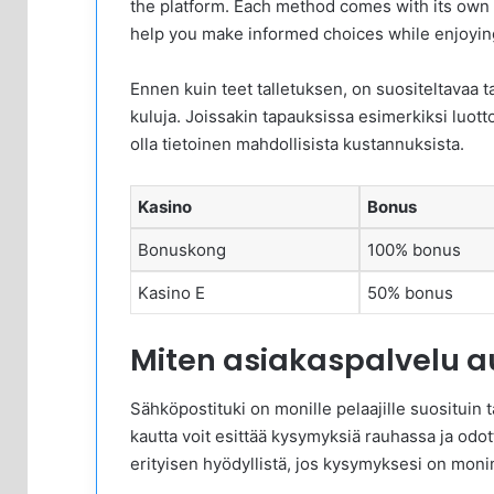
the platform. Each method comes with its own
help you make informed choices while enjoying
Ennen kuin teet talletuksen, on suositeltavaa t
kuluja. Joissakin tapauksissa esimerkiksi luot
olla tietoinen mahdollisista kustannuksista.
Kasino
Bonus
Bonuskong
100% bonus
Kasino E
50% bonus
Miten asiakaspalvelu a
Sähköpostituki on monille pelaajille suosituin
kautta voit esittää kysymyksiä rauhassa ja odot
erityisen hyödyllistä, jos kysymyksesi on monimu