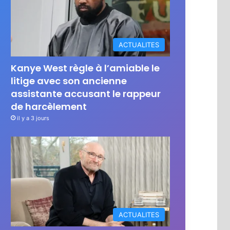
ACTUALITES
Kanye West règle à l’amiable le
litige avec son ancienne
assistante accusant le rappeur
de harcèlement
il y a 3 jours
ACTUALITES