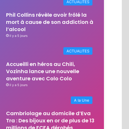
ACTUALITES
Phil Collins révèle avoir frôlé la
mort à cause de son addiction à
l’alcool
il y a 5 jours
ACTUALITES
Accueilli en héros au Chili,
Vozinha lance une nouvelle
aventure avec Colo Colo
il y a 5 jours
A la Une
Cambriolage au domicile d’Eva
Tra : Des bijoux en or de plus de 13
millions de FCFA dérobés