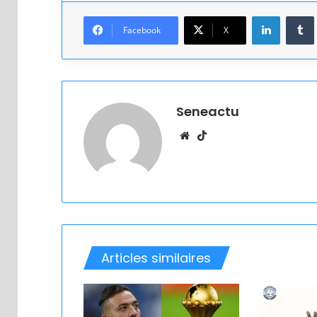
Linkedin
Facebook
X
Seneactu
Website
TikTok
Articles similaires