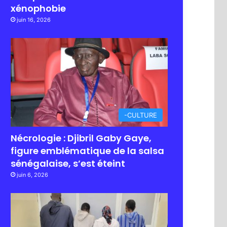
xénophobie
juin 16, 2026
-CULTURE
Nécrologie : Djibril Gaby Gaye,
figure emblématique de la salsa
sénégalaise, s’est éteint
juin 6, 2026