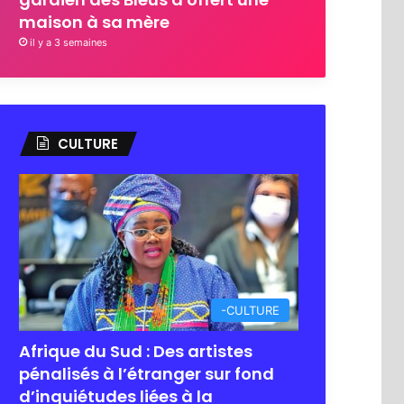
maison à sa mère
il y a 3 semaines
CULTURE
-CULTURE
Afrique du Sud : Des artistes
pénalisés à l’étranger sur fond
d’inquiétudes liées à la