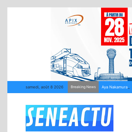
samedi, août 8 2026
Breaking News
Aya Nakamura off