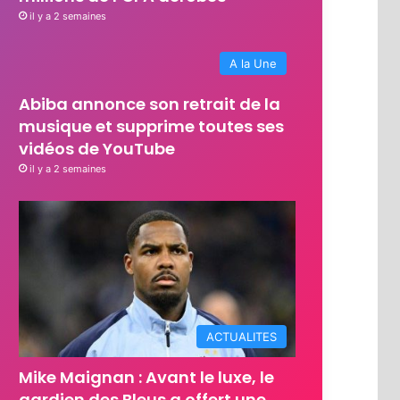
il y a 2 semaines
A la Une
Abiba annonce son retrait de la
musique et supprime toutes ses
vidéos de YouTube
il y a 2 semaines
ACTUALITES
Mike Maignan : Avant le luxe, le
gardien des Bleus a offert une