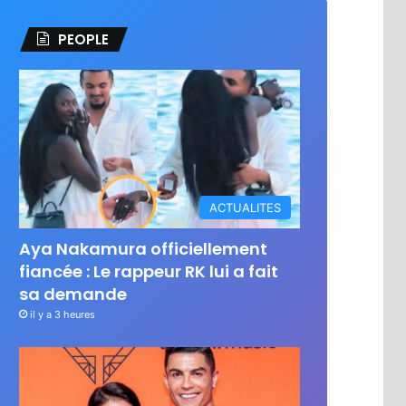
PEOPLE
ACTUALITES
Aya Nakamura officiellement
fiancée : Le rappeur RK lui a fait
sa demande
il y a 3 heures