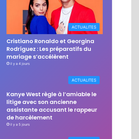
ACTUALITES
Cristiano Ronaldo et Georgina
Rodríguez : Les préparatifs du
mariage s’accélèrent
il y a 4 jours
ACTUALITES
Kanye West règle à l’amiable le
litige avec son ancienne
assistante accusant le rappeur
de harcèlement
il y a 5 jours