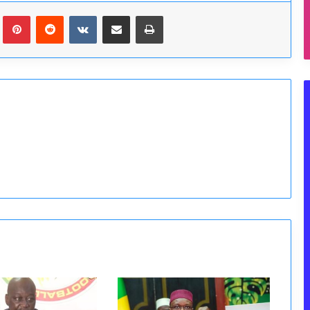
Tumblr
Pinterest
Reddit
VKontakte
Partager par email
Imprimer