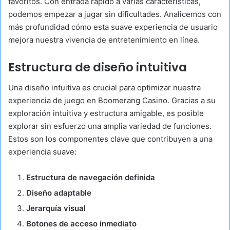
favoritos. Con entrada rápido a varias características,
podemos empezar a jugar sin dificultades. Analicemos con
más profundidad cómo esta suave experiencia de usuario
mejora nuestra vivencia de entretenimiento en línea.
Estructura de diseño intuitiva
Una diseño intuitiva es crucial para optimizar nuestra
experiencia de juego en Boomerang Casino. Gracias a su
exploración intuitiva y estructura amigable, es posible
explorar sin esfuerzo una amplia variedad de funciones.
Estos son los componentes clave que contribuyen a una
experiencia suave:
Estructura de navegación definida
Diseño adaptable
Jerarquía visual
Botones de acceso inmediato