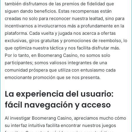
también disfrutamos de las premios de fidelidad que
siguen dando beneficios. Estas recompensas están
creadas no solo para reconocer nuestra lealtad, sino para
incentivarnos a involucrarnos más a profundamente en la
plataforma. Cada vuelta y jugada nos acerca a ofertas
exclusivas, giros gratuitas y promociones de reembolso, lo
que optimiza nuestra táctica y nos facilita disfrutar más.
Por lo tanto, en Boomerang Casino, no somos solo
participantes; somos valiosos integrantes de una
comunidad próspera que utiliza con entusiasmo cada
emocionante promoción que se nos presenta.
La experiencia del usuario:
fácil navegación y acceso
Al investigar Boomerang Casino, apreciamos mucho cómo
su interfaz intuitiva facilita encontrar nuestros juegos