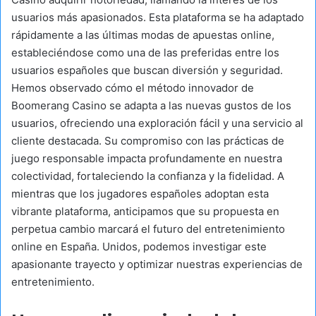
usuarios más apasionados. Esta plataforma se ha adaptado
rápidamente a las últimas modas de apuestas online,
estableciéndose como una de las preferidas entre los
usuarios españoles que buscan diversión y seguridad.
Hemos observado cómo el método innovador de
Boomerang Casino se adapta a las nuevas gustos de los
usuarios, ofreciendo una exploración fácil y una servicio al
cliente destacada. Su compromiso con las prácticas de
juego responsable impacta profundamente en nuestra
colectividad, fortaleciendo la confianza y la fidelidad. A
mientras que los jugadores españoles adoptan esta
vibrante plataforma, anticipamos que su propuesta en
perpetua cambio marcará el futuro del entretenimiento
online en España. Unidos, podemos investigar este
apasionante trayecto y optimizar nuestras experiencias de
entretenimiento.