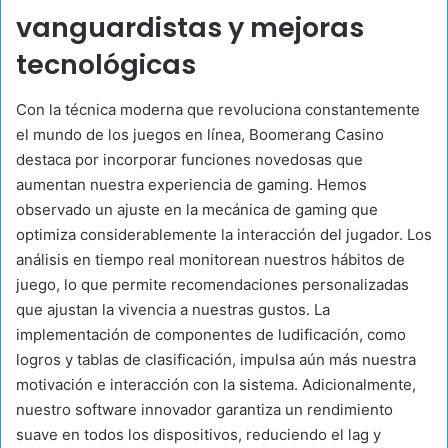
vanguardistas y mejoras
tecnológicas
Con la técnica moderna que revoluciona constantemente
el mundo de los juegos en línea, Boomerang Casino
destaca por incorporar funciones novedosas que
aumentan nuestra experiencia de gaming. Hemos
observado un ajuste en la mecánica de gaming que
optimiza considerablemente la interacción del jugador. Los
análisis en tiempo real monitorean nuestros hábitos de
juego, lo que permite recomendaciones personalizadas
que ajustan la vivencia a nuestras gustos. La
implementación de componentes de ludificación, como
logros y tablas de clasificación, impulsa aún más nuestra
motivación e interacción con la sistema. Adicionalmente,
nuestro software innovador garantiza un rendimiento
suave en todos los dispositivos, reduciendo el lag y