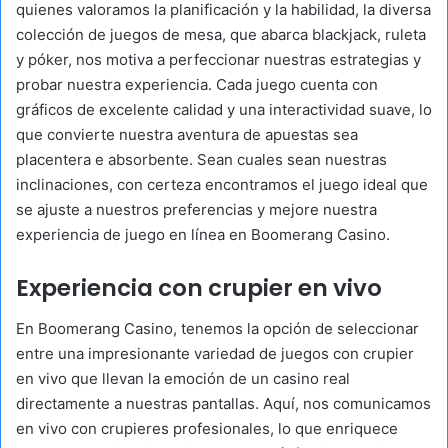
quienes valoramos la planificación y la habilidad, la diversa
colección de juegos de mesa, que abarca blackjack, ruleta
y póker, nos motiva a perfeccionar nuestras estrategias y
probar nuestra experiencia. Cada juego cuenta con
gráficos de excelente calidad y una interactividad suave, lo
que convierte nuestra aventura de apuestas sea
placentera e absorbente. Sean cuales sean nuestras
inclinaciones, con certeza encontramos el juego ideal que
se ajuste a nuestros preferencias y mejore nuestra
experiencia de juego en línea en Boomerang Casino.
Experiencia con crupier en vivo
En Boomerang Casino, tenemos la opción de seleccionar
entre una impresionante variedad de juegos con crupier
en vivo que llevan la emoción de un casino real
directamente a nuestras pantallas. Aquí, nos comunicamos
en vivo con crupieres profesionales, lo que enriquece