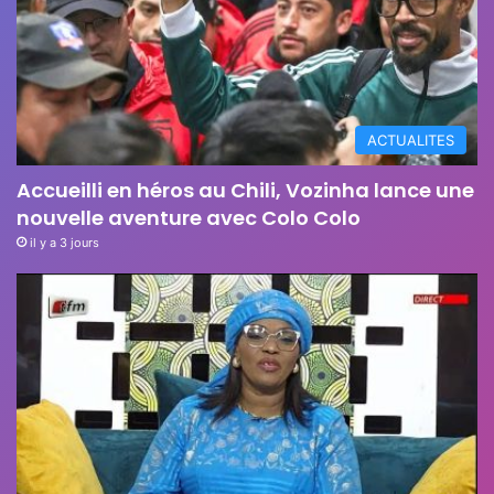
ACTUALITES
Accueilli en héros au Chili, Vozinha lance une
nouvelle aventure avec Colo Colo
il y a 3 jours