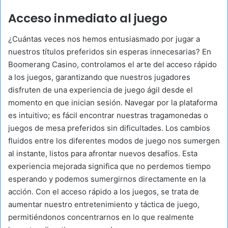
Acceso inmediato al juego
¿Cuántas veces nos hemos entusiasmado por jugar a
nuestros títulos preferidos sin esperas innecesarias? En
Boomerang Casino, controlamos el arte del acceso rápido
a los juegos, garantizando que nuestros jugadores
disfruten de una experiencia de juego ágil desde el
momento en que inician sesión. Navegar por la plataforma
es intuitivo; es fácil encontrar nuestras tragamonedas o
juegos de mesa preferidos sin dificultades. Los cambios
fluidos entre los diferentes modos de juego nos sumergen
al instante, listos para afrontar nuevos desafíos. Esta
experiencia mejorada significa que no perdemos tiempo
esperando y podemos sumergirnos directamente en la
acción. Con el acceso rápido a los juegos, se trata de
aumentar nuestro entretenimiento y táctica de juego,
permitiéndonos concentrarnos en lo que realmente