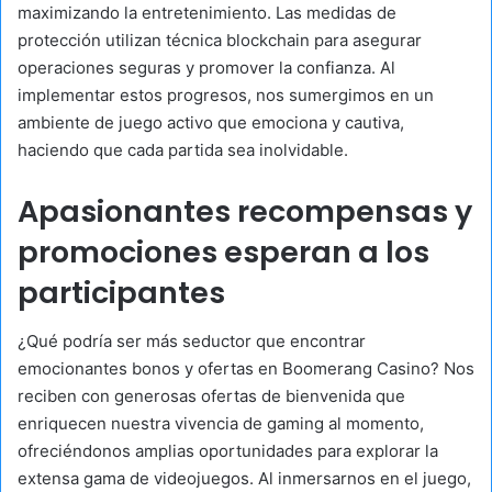
maximizando la entretenimiento. Las medidas de
protección utilizan técnica blockchain para asegurar
operaciones seguras y promover la confianza. Al
implementar estos progresos, nos sumergimos en un
ambiente de juego activo que emociona y cautiva,
haciendo que cada partida sea inolvidable.
Apasionantes recompensas y
promociones esperan a los
participantes
¿Qué podría ser más seductor que encontrar
emocionantes bonos y ofertas en Boomerang Casino? Nos
reciben con generosas ofertas de bienvenida que
enriquecen nuestra vivencia de gaming al momento,
ofreciéndonos amplias oportunidades para explorar la
extensa gama de videojuegos. Al inmersarnos en el juego,