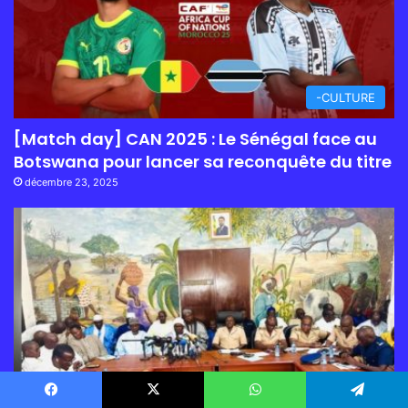
-CULTURE
[Match day] CAN 2025 : Le Sénégal face au
Botswana pour lancer sa reconquête du titre
décembre 23, 2025
-CULTURE
Facebook
X
WhatsApp
Telegram