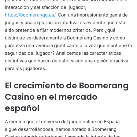
interacción y satisfacción del jugador,
https://boomerangg.es/
. Con una impresionante gama de
juegos y una exploración intuitiva, es evidente que esta
sitio pretende a fijar modernos criterios. Pero ¿qué
distingue verdaderamente a Boomerang Casino y cómo
garantiza una vivencia gratificante a la vez que mantiene la
seguridad del jugador? Analicemos las características
distintivas que hacen de este casino una opción atractiva
para los jugadores.
El crecimiento de Boomerang
Casino en el mercado
español
A medida que el universo del juego online en España
sigue desarrollándose, hemos notado a Boomerang
Casino adquirir notoriedad, llamando la interés de los