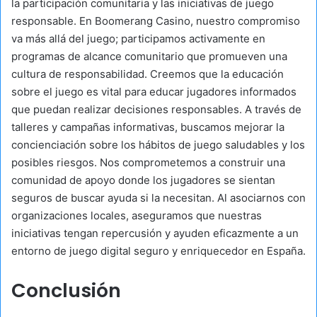
la participación comunitaria y las iniciativas de juego
responsable. En Boomerang Casino, nuestro compromiso
va más allá del juego; participamos activamente en
programas de alcance comunitario que promueven una
cultura de responsabilidad. Creemos que la educación
sobre el juego es vital para educar jugadores informados
que puedan realizar decisiones responsables. A través de
talleres y campañas informativas, buscamos mejorar la
concienciación sobre los hábitos de juego saludables y los
posibles riesgos. Nos comprometemos a construir una
comunidad de apoyo donde los jugadores se sientan
seguros de buscar ayuda si la necesitan. Al asociarnos con
organizaciones locales, aseguramos que nuestras
iniciativas tengan repercusión y ayuden eficazmente a un
entorno de juego digital seguro y enriquecedor en España.
Conclusión