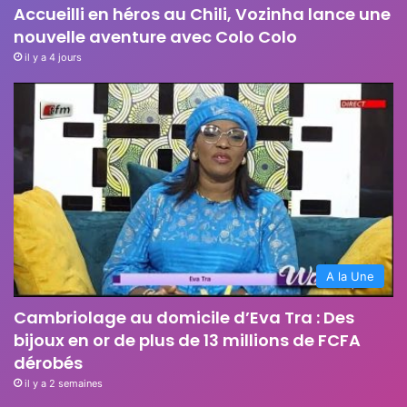
Accueilli en héros au Chili, Vozinha lance une
nouvelle aventure avec Colo Colo
il y a 4 jours
A la Une
Cambriolage au domicile d’Eva Tra : Des
bijoux en or de plus de 13 millions de FCFA
dérobés
il y a 2 semaines