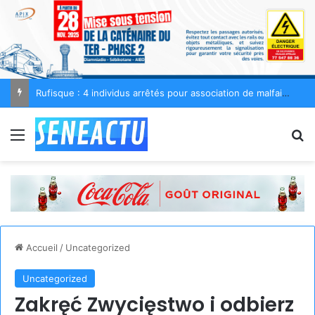
La LONASE dément tout contrat de 50 millions de FCFA avec Fénial Digital
Menu
R
Accueil
/
Uncategorized
Uncategorized
Zakręć Zwycięstwo i odbierz