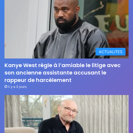
ACTUALITES
Kanye West règle à l’amiable le litige avec
son ancienne assistante accusant le
rappeur de harcèlement
il y a 3 jours