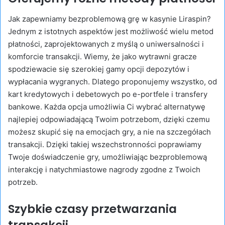
Jak zapewniamy bezproblemową grę w kasynie Liraspin?
Jednym z istotnych aspektów jest możliwość wielu metod
płatności, zaprojektowanych z myślą o uniwersalności i
komforcie transakcji. Wiemy, że jako wytrawni gracze
spodziewacie się szerokiej gamy opcji depozytów i
wypłacania wygranych. Dlatego proponujemy wszystko, od
kart kredytowych i debetowych po e-portfele i transfery
bankowe. Każda opcja umożliwia Ci wybrać alternatywę
najlepiej odpowiadającą Twoim potrzebom, dzięki czemu
możesz skupić się na emocjach gry, a nie na szczegółach
transakcji. Dzięki takiej wszechstronności poprawiamy
Twoje doświadczenie gry, umożliwiając bezproblemową
interakcję i natychmiastowe nagrody zgodne z Twoich
potrzeb.
Szybkie czasy przetwarzania
transakcji