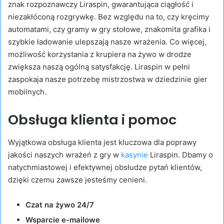
znak rozpoznawczy Liraspin, gwarantująca ciągłość i
niezakłóconą rozgrywkę. Bez względu na to, czy kręcimy
automatami, czy gramy w gry stołowe, znakomita grafika i
szybkie ładowanie ulepszają nasze wrażenia. Co więcej,
możliwość korzystania z krupiera na żywo w drodze
zwiększa naszą ogólną satysfakcję. Liraspin w pełni
zaspokaja nasze potrzebę mistrzostwa w dziedzinie gier
mobilnych.
Obsługa klienta i pomoc
Wyjątkowa obsługa klienta jest kluczowa dla poprawy
jakości naszych wrażeń z gry w
kasynie
Liraspin. Dbamy o
natychmiastowej i efektywnej obsłudze pytań klientów,
dzięki czemu zawsze jesteśmy cenieni.
Czat na żywo 24/7
Wsparcie e-mailowe