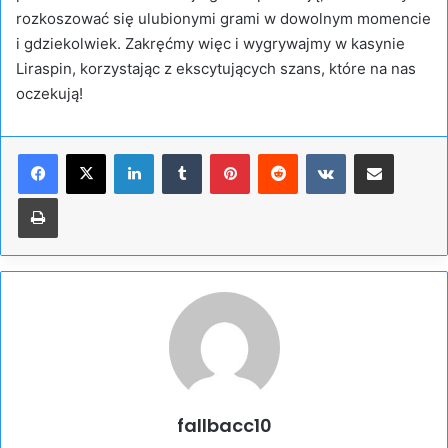
rozkoszować się ulubionymi grami w dowolnym momencie
i gdziekolwiek. Zakręćmy więc i wygrywajmy w kasynie
Liraspin, korzystając z ekscytujących szans, które na nas
oczekują!
Linkedin
Tumblr
Pinterest
Reddit
VKontakte
Partager par email
Imprimer
fallbacc10