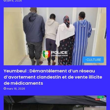
juin 6, 2026
-CULTURE
Yeumbeul : Démantèlement d’un réseau
d’avortement clandestin et de vente illicite
de médicaments
mars 16, 2026