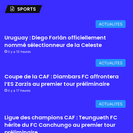
SPORTS
ACTUALITES
Uruguay : Diego Forlán officiellement
nommé sélectionneur de la Celeste
il y a 15 heures
ACTUALITES
Coupe de la CAF : Diambars FC affrontera
l’ES Zarzis au premier tour préliminaire
il y a 17 heures
ACTUALITES
Ligue des champions CAF : Teungueth FC
hérite du FC Canchungo au premier tour
préliminaire