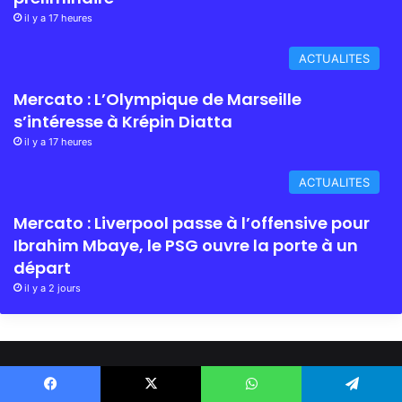
il y a 17 heures
ACTUALITES
Mercato : L’Olympique de Marseille
s’intéresse à Krépin Diatta
il y a 17 heures
ACTUALITES
Mercato : Liverpool passe à l’offensive pour
Ibrahim Mbaye, le PSG ouvre la porte à un
départ
il y a 2 jours
© Copyright 2026, Tous droits réservés SENVISION MEDIA NINEA
Facebook
X
WhatsApp
Telegram
: 007389100