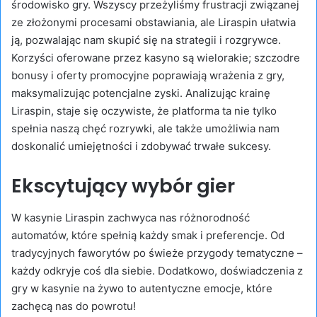
środowisko gry. Wszyscy przeżyliśmy frustracji związanej
ze złożonymi procesami obstawiania, ale Liraspin ułatwia
ją, pozwalając nam skupić się na strategii i rozgrywce.
Korzyści oferowane przez kasyno są wielorakie; szczodre
bonusy i oferty promocyjne poprawiają wrażenia z gry,
maksymalizując potencjalne zyski. Analizując krainę
Liraspin, staje się oczywiste, że platforma ta nie tylko
spełnia naszą chęć rozrywki, ale także umożliwia nam
doskonalić umiejętności i zdobywać trwałe sukcesy.
Ekscytujący wybór gier
W kasynie Liraspin zachwyca nas różnorodność
automatów, które spełnią każdy smak i preferencje. Od
tradycyjnych faworytów po świeże przygody tematyczne –
każdy odkryje coś dla siebie. Dodatkowo, doświadczenia z
gry w kasynie na żywo to autentyczne emocje, które
zachęcą nas do powrotu!