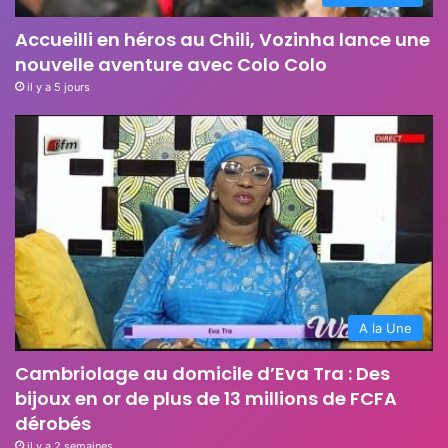
Accueilli en héros au Chili, Vozinha lance une
nouvelle aventure avec Colo Colo
il y a 5 jours
A la Une
Cambriolage au domicile d’Eva Tra : Des
bijoux en or de plus de 13 millions de FCFA
dérobés
il y a 2 semaines