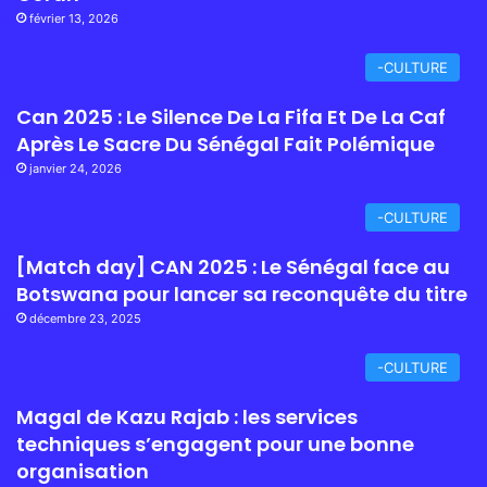
février 13, 2026
-CULTURE
Can 2025 : Le Silence De La Fifa Et De La Caf
Après Le Sacre Du Sénégal Fait Polémique
janvier 24, 2026
-CULTURE
[Match day] CAN 2025 : Le Sénégal face au
Botswana pour lancer sa reconquête du titre
décembre 23, 2025
-CULTURE
Magal de Kazu Rajab : les services
techniques s’engagent pour une bonne
organisation