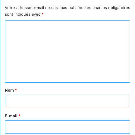
Votre adresse e-mail ne sera pas publiée.
Les champs obligatoires
sont indiqués avec
*
C
o
m
m
e
n
t
a
Nom
*
i
r
e
E-mail
*
*