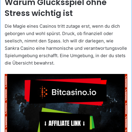
Warum Glücksspiel ohne
Stress wichtig ist
Die Magie eines Casinos tritt zutage erst, wenn du dich
geborgen und wohl spürst. Druck, ob finanziell oder
seelisch, nimmt den Spass. Ich will dir darlegen, wie
Sankra Casino eine harmonische und verantwortungsvolle
Spielumgebung erschafft. Eine Umgebung, in der du stets
die Übersicht bewahrst.