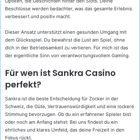
Optiken, die Geschichten hinter den Slots. Deine
Beschlüsse werden bedachter, was das gesamte Erlebnis
verbessert und positiv macht.
Dieser Ansatz unterstützt einen gesunden Umgang mit
dem Glücksspiel. Du bewahrst die Lust am Spiel, ohne
dich in der Betriebsamkeit zu verlieren. Für mich ist das
der eigentliche Sinn von verantwortungsvollem Gaming.
Für wen ist Sankra Casino
perfekt?
Sankra ist die beste Entscheidung für Zocker in der
Schweiz, die Güte, Vertrauenswürdigkeit und eine lockere
Stimmung bevorzugen. Ob du ein erfahrener Spieler bist
oder noch am Anfang stehst: Bei uns findest du ein
ehrliches und klares Umfeld, das deine Freizeit in den
Fokus rückt.