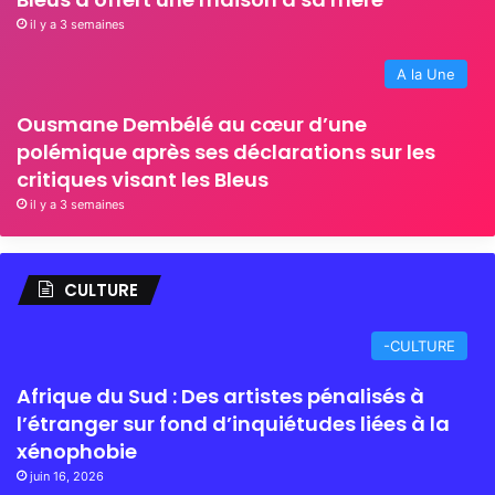
il y a 3 semaines
A la Une
Ousmane Dembélé au cœur d’une
polémique après ses déclarations sur les
critiques visant les Bleus
il y a 3 semaines
CULTURE
-CULTURE
Afrique du Sud : Des artistes pénalisés à
l’étranger sur fond d’inquiétudes liées à la
xénophobie
juin 16, 2026