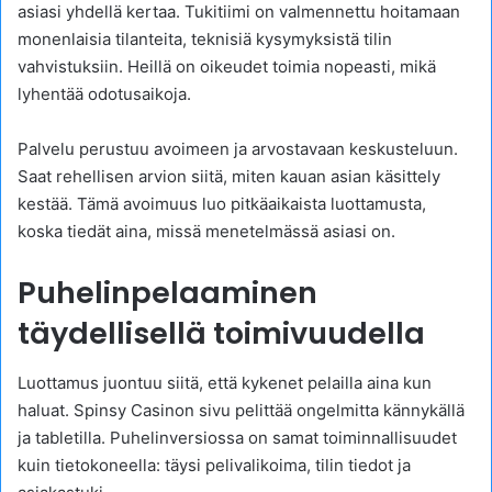
asiasi yhdellä kertaa. Tukitiimi on valmennettu hoitamaan
monenlaisia tilanteita, teknisiä kysymyksistä tilin
vahvistuksiin. Heillä on oikeudet toimia nopeasti, mikä
lyhentää odotusaikoja.
Palvelu perustuu avoimeen ja arvostavaan keskusteluun.
Saat rehellisen arvion siitä, miten kauan asian käsittely
kestää. Tämä avoimuus luo pitkäaikaista luottamusta,
koska tiedät aina, missä menetelmässä asiasi on.
Puhelinpelaaminen
täydellisellä toimivuudella
Luottamus juontuu siitä, että kykenet pelailla aina kun
haluat. Spinsy Casinon sivu pelittää ongelmitta kännykällä
ja tabletilla. Puhelinversiossa on samat toiminnallisuudet
kuin tietokoneella: täysi pelivalikoima, tilin tiedot ja