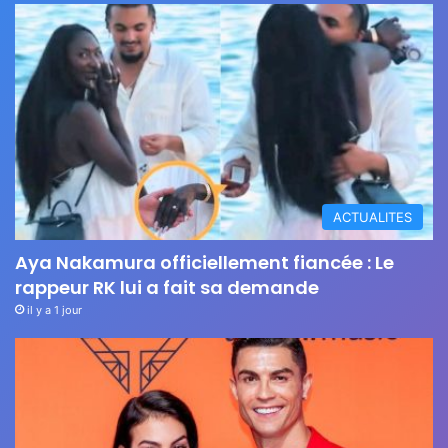
ACTUALITES
Aya Nakamura officiellement fiancée : Le
rappeur RK lui a fait sa demande
il y a 1 jour