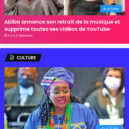
A la Une
Abiba annonce son retrait de la musique et
supprime toutes ses vidéos de YouTube
il y a 2 semaines
CULTURE
-CULTURE