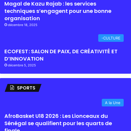
Magal de Kazu Rajab : les services
techniques s’engagent pour une bonne
organisation
décembre 18, 2025
-CULTURE
ECOFEST : SALON DE PAIX, DE CRÉATIVITÉ ET
D’INNOVATION
décembre 5, 2025
SPORTS
A la Une
AfroBasket U18 2026 : Les Lionceaux du
Sénégal se qualifient pour les quarts de
finale