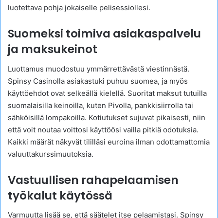
luotettava pohja jokaiselle pelisessiollesi.
Suomeksi toimiva asiakaspalvelu
ja maksukeinot
Luottamus muodostuu ymmärrettävästä viestinnästä.
Spinsy Casinolla asiakastuki puhuu suomea, ja myös
käyttöehdot ovat selkeällä kielellä. Suoritat maksut tutuilla
suomalaisilla keinoilla, kuten Pivolla, pankkisiirrolla tai
sähköisillä lompakoilla. Kotiutukset sujuvat pikaisesti, niin
että voit noutaa voittosi käyttöösi vailla pitkiä odotuksia.
Kaikki määrät näkyvät tililläsi euroina ilman odottamattomia
valuuttakurssimuutoksia.
Vastuullisen rahapelaamisen
työkalut käytössä
Varmuutta lisää se, että säätelet itse pelaamistasi. Spinsy