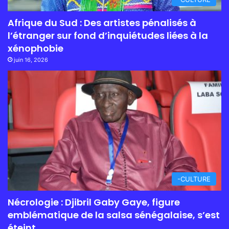
Afrique du Sud : Des artistes pénalisés à
l’étranger sur fond d’inquiétudes liées à la
xénophobie
juin 16, 2026
-CULTURE
Nécrologie : Djibril Gaby Gaye, figure
emblématique de la salsa sénégalaise, s’est
éteint