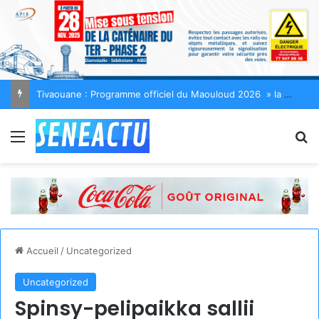
La Gendarmerie démantèle 60 abris provisoires et interpelle 27 personnes lors d’une vaste opération
Menu
R
Accueil
/
Uncategorized
Uncategorized
Spinsy-pelipaikka sallii