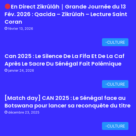
En Direct Zikrûlâh｜Grande Journée du 13
Fév. 2026 : Qacida – Zikrûlah – Lecture Saint
Coran
février 13, 2026
-CULTURE
Can 2025 : Le Silence De La Fifa Et De La Caf
Après Le Sacre Du Sénégal Fait Polémique
janvier 24, 2026
-CULTURE
[Match day] CAN 2025 : Le Sénégal face au
Botswana pour lancer sa reconquête du titre
décembre 23, 2025
-CULTURE