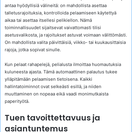
antaa hyödyllisiä välineitä: on mahdollista asettaa
talletusrajoituksia, kontrolloida pelaamiseen käytettyä
aikaa tai asettaa itsellesi pelikiellon. Nämä
toiminnallisuudet sijaitsevat vaivattomasti tilisi
asetusvalikosta, ja rajoitukset astuvat voimaan välittömästi.
On mahdollista valita päivittäisiä, viikko- tai kuukausittaisia
rajoja, jotka sopivat sinulle.
Kun pelaat rahapelejä, pelialusta ilmoittaa huomautuksia
kuluneesta ajasta. Tämä automaattinen palautus tukee
ylläpitämään pelaamisen tietoisena. Kaikki
hallintatoiminnot ovat selkeästi esillä, ja niiden
muuttaminen on nopeaa eikä vaadi monimutkaista
paperityötä.
Tuen tavoittettavuus ja
asiantuntemus