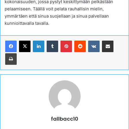
kokonaisuuden, jossa pystyt keskittymään pelkästään
pelaamiseen. Täällä voit pelata rauhallisin mielin,
ymmärtäen että sinua suojellaan ja sinua palvellaan
kunnioittavalla tavalla.
Linkedin
Tumblr
Pinterest
Reddit
VKontakte
Partager par email
Imprimer
fallbacc10