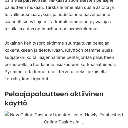
parantaa palveluitaan vilkkaasti suomalaisten pelaajien
palautteen mukaan. Tarkkailemme alan uusia asioita ja
turvallisuusmääräyksiä, ja uudistamme palveluamme
säännöllisin väliajoin. Tarkoituksemme on pysyä ajan
tasalla ja antaa optimaalinen pelaamiskokemus.
Jokainen kehitysprojektimme suuntautuvat pelaajan
kokemukseen ja tietoturvaan. Käyttöön otamme uusia
suojatekniikoita, laajennamme pelitarjontaa palautteen
perusteella ja hoidamme asiakastuen korkealaatuisesti.
Pyrimme, että tunnet olosi tervetulleeksi jokaisella
kerralla, kun kirjaudut.
Pelaajapalautteen aktiivinen
käyttö