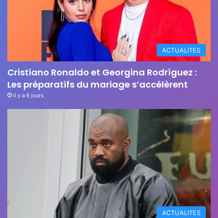
ACTUALITES
Cristiano Ronaldo et Georgina Rodríguez :
Les préparatifs du mariage s’accélèrent
il y a 6 jours
ACTUALITES