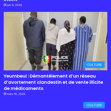
juin 6, 2026
-CULTURE
Yeumbeul : Démantèlement d’un réseau
d’avortement clandestin et de vente illicite
de médicaments
mars 16, 2026
-CULTURE