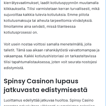
kierrätysvaatimukset, laadit kotiutuspyynnön muutamalla
klikkauksella. Tilisi varmistetaan kerran turvallisesti, mikä
sujuvoittaa kaikkia tulevia kotiutuksia. Emme piilota
kotiutusmaksuja tai aiheuta tarpeettomia viivästyksiä.
Ilmoitamme aina selvästi, missä tilanteessa
kotiutusprosessi on.
Voit usein nostaa voittosi samalla menetelmällä, jolla
talletit. Tämä saa aikaan rahankäytöstä vaivattomampaa ja
vakaampaa. Kaikki kotiutushistoriasi on tarkasteltavissa
tilisi tapahtumalistauksessa, joten voit seurata nostojesi
edistymistä.
Spinsy Casinon lupaus
jatkuvasta edistymisestä
Luoittamus edellyttää jatkuvaa huoltoa. Spinsy Casino