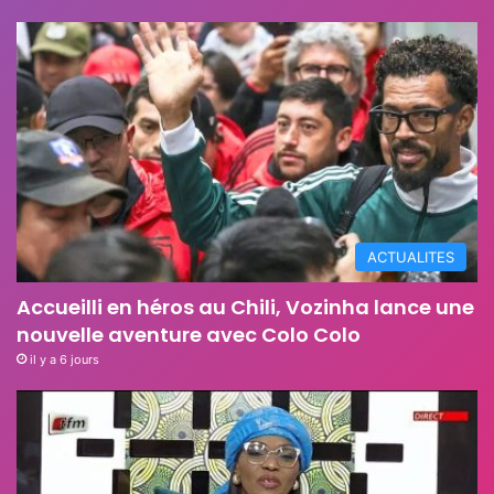
ACTUALITES
Accueilli en héros au Chili, Vozinha lance une
nouvelle aventure avec Colo Colo
il y a 6 jours