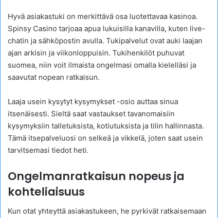
Hyvä asiakastuki on merkittävä osa luotettavaa kasinoa.
Spinsy Casino tarjoaa apua lukuisilla kanavilla, kuten live-
chatin ja sähköpostin avulla. Tukipalvelut ovat auki laajan
ajan arkisin ja viikonloppuisin. Tukihenkilöt puhuvat
suomea, niin voit ilmaista ongelmasi omalla kielelläsi ja
saavutat nopean ratkaisun.
Laaja usein kysytyt kysymykset -osio auttaa sinua
itsenäisesti. Sieltä saat vastaukset tavanomaisiin
kysymyksiin talletuksista, kotiutuksista ja tilin hallinnasta.
Tämä itsepalveluosi on selkeä ja vikkelä, joten saat usein
tarvitsemasi tiedot heti.
Ongelmanratkaisun nopeus ja
kohteliaisuus
Kun otat yhteyttä asiakastukeen, he pyrkivät ratkaisemaan