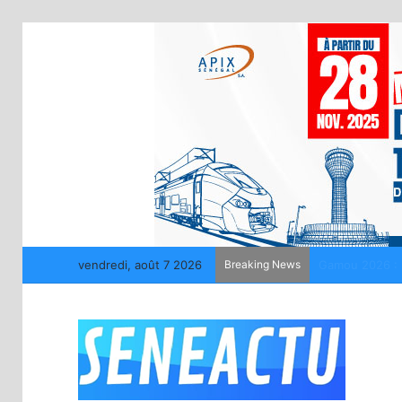
vendredi, août 7 2026
Breaking News
Affaire des 215