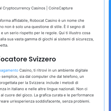
taforma affidabile, Robocat Casino è un nome che
no non è solo una questione di stile. È il segno di
e un serio rispetto per le regole. Qui ti illustro cosa
lla sua vasta gamma di giochi ai sistemi di sicurezza,
etta.
iocatore Svizzero
 pagamento
Casino, ti ritrovi in un ambiente digitale
è semplice, sia dal computer che dal telefono, un
rogettata per la Svizzera: include i metodi di
nza in italiano e nelle altre lingue nazionali. Non ci
ià al cuore del gioco. La grafica curata e le performance
reare un’esperienza soddisfacente, senza problemi.