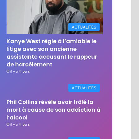
ACTUALITES
Kanye West règle à l’amiable le
litige avec son ancienne
assistante accusant le rappeur
de harcèlement
il y a 4 jours
ACTUALITES
Phil Collins révèle avoir frôlé la
mort à cause de son addiction à
l’alcool
il y a 4 jours