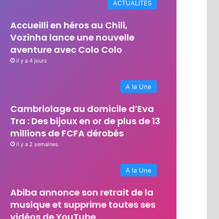
ACTUALITES
Accueilli en héros au Chili,
Vozinha lance une nouvelle
aventure avec Colo Colo
il y a 4 jours
A la Une
Cambriolage au domicile d’Eva
Tra : Des bijoux en or de plus de 13
millions de FCFA dérobés
il y a 2 semaines
A la Une
Abiba annonce son retrait de la
musique et supprime toutes ses
vidéos de YouTube