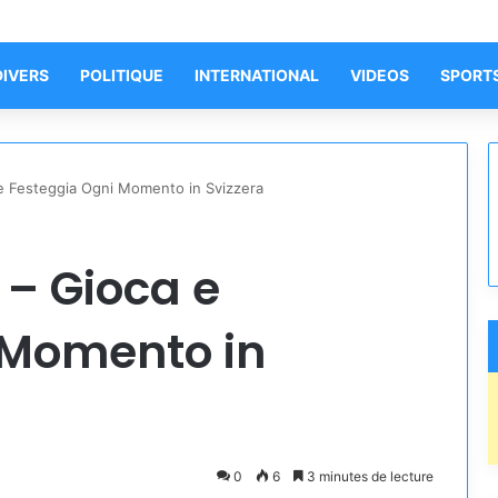
DIVERS
POLITIQUE
INTERNATIONAL
VIDEOS
SPORT
e Festeggia Ogni Momento in Svizzera
– Gioca e
 Momento in
0
6
3 minutes de lecture