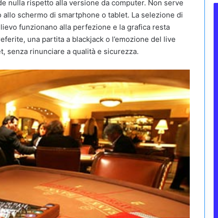
e nulla rispetto alla versione da computer. Non serve
lo allo schermo di smartphone o tablet. La selezione di
lievo funzionano alla perfezione e la grafica resta
referite, una partita a blackjack o l’emozione del live
, senza rinunciare a qualità e sicurezza.