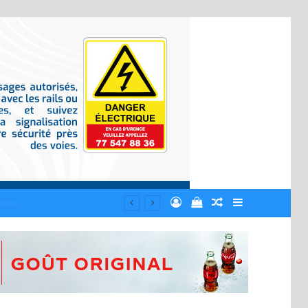
Connexion
Voir votre panier
Article Aléatoire
Sidebar (barr