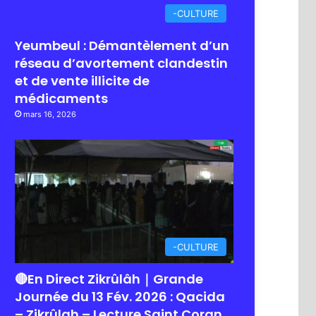
-CULTURE
Yeumbeul : Démantèlement d’un
réseau d’avortement clandestin
et de vente illicite de
médicaments
mars 16, 2026
-CULTURE
🔴En Direct Zikrûlâh｜Grande
Journée du 13 Fév. 2026 : Qacida
– Zikrûlah – Lecture Saint Coran