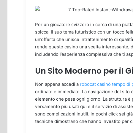
Per un giocatore svizzero in cerca di una piat
spicca. Il suo tema futuristico con un tocco feli
un’offerta che unisce intrattenimento di qualità 
rende questo casino una scelta interessante, da
includendo l’esperienza complessiva che ti asp
Un Sito Moderno per il G
Non appena accedi a
robocat casinò tempo di
ordinato e immediato. La navigazione del sito 
elemento che pesa ogni giorno. La struttura è p
versamento più usati qui e il servizio di assiste
sono complicazioni inutili. In pochi click sei g
tecniche dimostrano che hanno investito per c