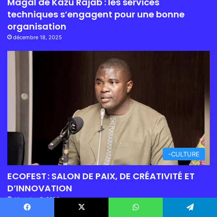
Magal de Kazu Rajab : les services
techniques s’engagent pour une bonne
organisation
décembre 18, 2025
-CULTURE
ECOFEST : SALON DE PAIX, DE CRÉATIVITÉ ET
D’INNOVATION
décembre 5, 2025
Facebook
X
WhatsApp
Telegram