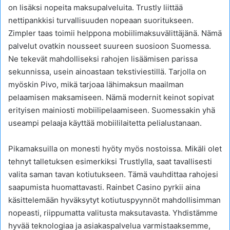
on lisäksi nopeita maksupalveluita. Trustly liittää
nettipankkisi turvallisuuden nopeaan suoritukseen.
Zimpler taas toimii helppona mobiilimaksuvälittäjänä. Nämä
palvelut ovatkin nousseet suureen suosioon Suomessa.
Ne tekevät mahdolliseksi rahojen lisäämisen parissa
sekunnissa, usein ainoastaan tekstiviestillä. Tarjolla on
myöskin Pivo, mikä tarjoaa lähimaksun maailman
pelaamisen maksamiseen. Nämä modernit keinot sopivat
erityisen mainiosti mobiilipelaamiseen. Suomessakin yhä
useampi pelaaja käyttää mobiililaitetta pelialustanaan.
Pikamaksuilla on monesti hyöty myös nostoissa. Mikäli olet
tehnyt talletuksen esimerkiksi Trustlylla, saat tavallisesti
valita saman tavan kotiutukseen. Tämä vauhdittaa rahojesi
saapumista huomattavasti. Rainbet Casino pyrkii aina
käsittelemään hyväksytyt kotiutuspyynnöt mahdollisimman
nopeasti, riippumatta valitusta maksutavasta. Yhdistämme
hyvää teknologiaa ja asiakaspalvelua varmistaaksemme,