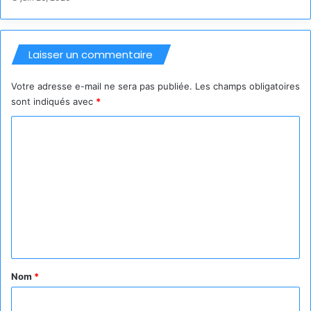
Laisser un commentaire
Votre adresse e-mail ne sera pas publiée.
Les champs obligatoires
sont indiqués avec
*
C
o
m
m
e
n
t
a
Nom
*
i