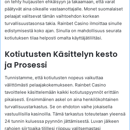
on tehty huijausten ehkäisyyn ja takaamaan, että varat
päätyvät aina oikealle vastaanottajalle. Monet suomalaiset
pelaajat valitsevat tämän vaihtoehdon korkean
turvallisuustasonsa takia. Rainbet Casino ilmoittaa sinulle
edistymisestä koko ajan. Sinulla on mahdollisuus seurata
kotiutuksen tilaa helposti omalta käyttäjätililtäsi.
Kotiutusten Käsittelyn kesto
ja Prosessi
Tunnistamme, että kotiutusten nopeus vaikuttaa
välittömästi pelaajakokemukseen. Rainbet Casino
tavoittelee käsittelemään kaikki kotiutuspyynnöt erittäin
pikaisesti. Ensimmäinen askel on aina henkilökohtainen
turvallisuustarkastus. Se on ehdoton vaihe jokaisella
vastuullisilla kasinoilla. Tämä tarkastus toteutetaan yleensä
24 tunnin kuluessa pyynnön jättämisestä. Luvan jälkeen
rahojen siirtoaika tilillesi riippuu valitsemastasi