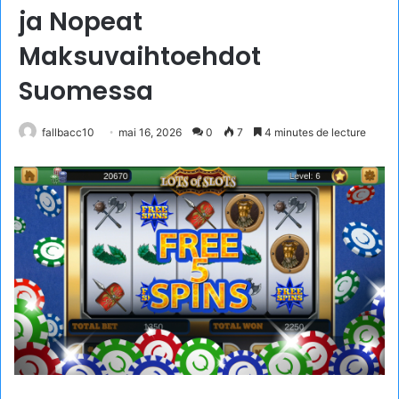
ja Nopeat
Maksuvaihtoehdot
Suomessa
fallbacc10
mai 16, 2026
0
7
4 minutes de lecture