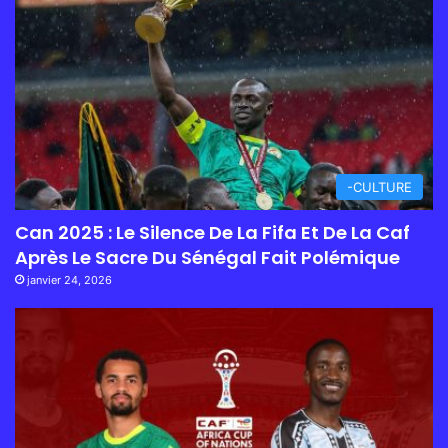
-CULTURE
Can 2025 : Le Silence De La Fifa Et De La Caf
Après Le Sacre Du Sénégal Fait Polémique
janvier 24, 2026