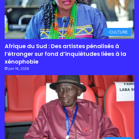
-CULTURE
Afrique du Sud : Des artistes pénalisés à
l’étranger sur fond d’inquiétudes liées à la
xénophobie
juin 16, 2026