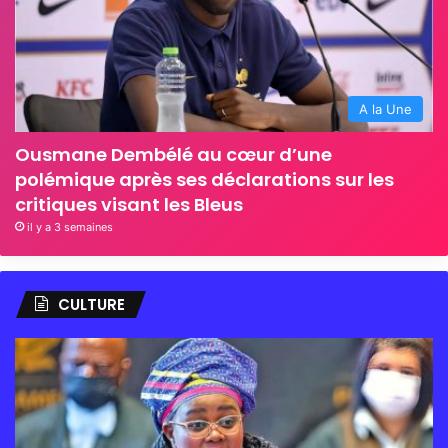
A la Une
Ousmane Dembélé au cœur d’une
polémique après ses déclarations sur les
critiques visant les Bleus
il y a 3 semaines
CULTURE