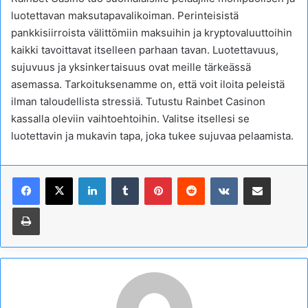
luotettavan maksutapavalikoiman. Perinteisistä
pankkisiirroista välittömiin maksuihin ja kryptovaluuttoihin
kaikki tavoittavat itselleen parhaan tavan. Luotettavuus,
sujuvuus ja yksinkertaisuus ovat meille tärkeässä
asemassa. Tarkoituksenamme on, että voit iloita peleistä
ilman taloudellista stressiä. Tutustu Rainbet Casinon
kassalla oleviin vaihtoehtoihin. Valitse itsellesi se
luotettavin ja mukavin tapa, joka tukee sujuvaa pelaamista.
Linkedin
Tumblr
Pinterest
Reddit
VKontakte
Partager par email
Imprimer