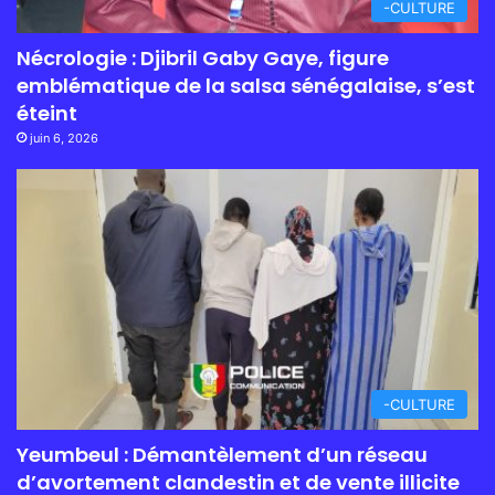
-CULTURE
Nécrologie : Djibril Gaby Gaye, figure
emblématique de la salsa sénégalaise, s’est
éteint
juin 6, 2026
-CULTURE
Yeumbeul : Démantèlement d’un réseau
d’avortement clandestin et de vente illicite