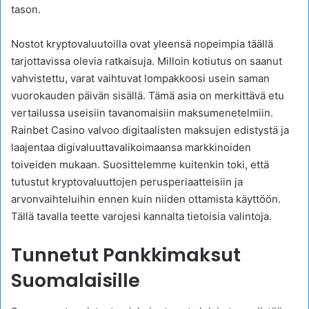
tason.
Nostot kryptovaluutoilla ovat yleensä nopeimpia täällä
tarjottavissa olevia ratkaisuja. Milloin kotiutus on saanut
vahvistettu, varat vaihtuvat lompakkoosi usein saman
vuorokauden päivän sisällä. Tämä asia on merkittävä etu
vertailussa useisiin tavanomaisiin maksumenetelmiin.
Rainbet Casino valvoo digitaalisten maksujen edistystä ja
laajentaa digivaluuttavalikoimaansa markkinoiden
toiveiden mukaan. Suosittelemme kuitenkin toki, että
tutustut kryptovaluuttojen perusperiaatteisiin ja
arvonvaihteluihin ennen kuin niiden ottamista käyttöön.
Tällä tavalla teette varojesi kannalta tietoisia valintoja.
Tunnetut Pankkimaksut
Suomalaisille