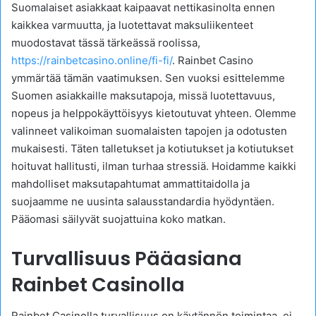
Suomalaiset asiakkaat kaipaavat nettikasinolta ennen
kaikkea varmuutta, ja luotettavat maksuliikenteet
muodostavat tässä tärkeässä roolissa,
https://rainbetcasino.online/fi-fi/
. Rainbet Casino
ymmärtää tämän vaatimuksen. Sen vuoksi esittelemme
Suomen asiakkaille maksutapoja, missä luotettavuus,
nopeus ja helppokäyttöisyys kietoutuvat yhteen. Olemme
valinneet valikoiman suomalaisten tapojen ja odotusten
mukaisesti. Täten talletukset ja kotiutukset ja kotiutukset
hoituvat hallitusti, ilman turhaa stressiä. Hoidamme kaikki
mahdolliset maksutapahtumat ammattitaidolla ja
suojaamme ne uusinta salausstandardia hyödyntäen.
Pääomasi säilyvät suojattuina koko matkan.
Turvallisuus Pääasiana
Rainbet Casinolla
Rainbet Casinolla turvallisuus on käytännön toimintaa, ei