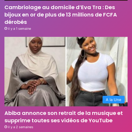
Cambriolage au domicile d’Eva Tra : Des
bijoux en or de plus de 13 millions de FCFA
dérobés
il y a 1 semaine
A la Une
Abiba annonce son retrait de la musique et
supprime toutes ses vidéos de YouTube
il y a 2 semaines