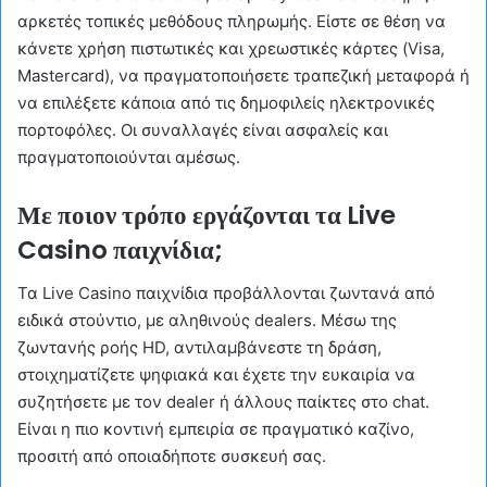
αρκετές τοπικές μεθόδους πληρωμής. Είστε σε θέση να
κάνετε χρήση πιστωτικές και χρεωστικές κάρτες (Visa,
Mastercard), να πραγματοποιήσετε τραπεζική μεταφορά ή
να επιλέξετε κάποια από τις δημοφιλείς ηλεκτρονικές
πορτοφόλες. Οι συναλλαγές είναι ασφαλείς και
πραγματοποιούνται αμέσως.
Με ποιον τρόπο εργάζονται τα Live
Casino παιχνίδια;
Τα Live Casino παιχνίδια προβάλλονται ζωντανά από
ειδικά στούντιο, με αληθινούς dealers. Μέσω της
ζωντανής ροής HD, αντιλαμβάνεστε τη δράση,
στοιχηματίζετε ψηφιακά και έχετε την ευκαιρία να
συζητήσετε με τον dealer ή άλλους παίκτες στο chat.
Είναι η πιο κοντινή εμπειρία σε πραγματικό καζίνο,
προσιτή από οποιαδήποτε συσκευή σας.