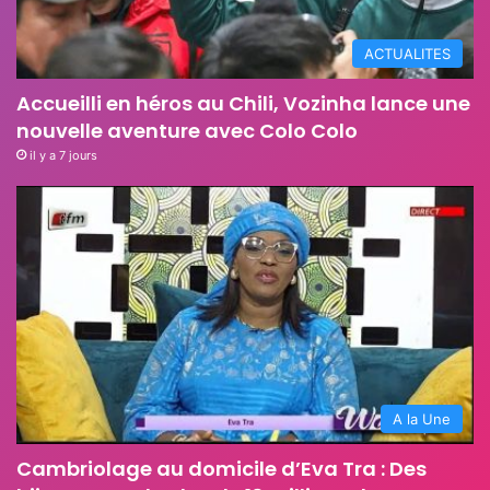
ACTUALITES
Accueilli en héros au Chili, Vozinha lance une
nouvelle aventure avec Colo Colo
il y a 7 jours
A la Une
Cambriolage au domicile d’Eva Tra : Des