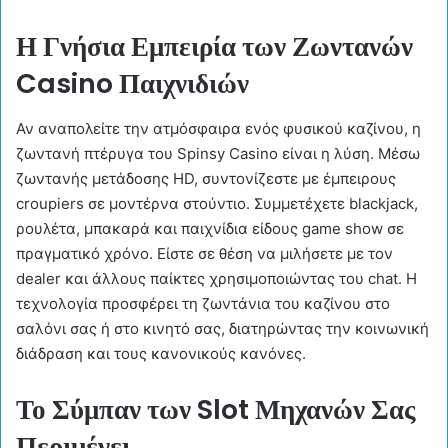
Η Γνήσια Εμπειρία των Ζωντανών
Casino Παιχνιδιών
Αν αναπολείτε την ατμόσφαιρα ενός φυσικού καζίνου, η
ζωντανή πτέρυγα του Spinsy Casino είναι η λύση. Μέσω
ζωντανής μετάδοσης HD, συντονίζεστε με έμπειρους
croupiers σε μοντέρνα στούντιο. Συμμετέχετε blackjack,
ρουλέτα, μπακαρά και παιχνίδια είδους game show σε
πραγματικό χρόνο. Είστε σε θέση να μιλήσετε με τον
dealer και άλλους παίκτες χρησιμοποιώντας του chat. Η
τεχνολογία προσφέρει τη ζωντάνια του καζίνου στο
σαλόνι σας ή στο κινητό σας, διατηρώντας την κοινωνική
διάδραση και τους κανονικούς κανόνες.
Το Σύμπαν των Slot Μηχανών Σας
Περιμένει