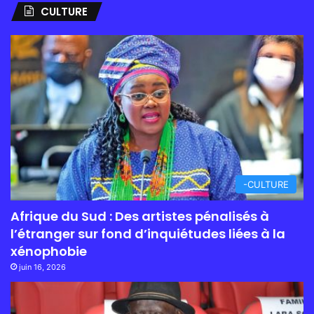
CULTURE
-CULTURE
Afrique du Sud : Des artistes pénalisés à
l’étranger sur fond d’inquiétudes liées à la
xénophobie
juin 16, 2026