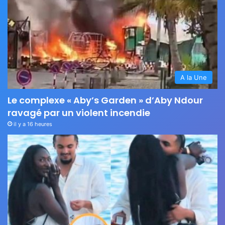
A la Une
Le complexe « Aby’s Garden » d’Aby Ndour
ravagé par un violent incendie
il y a 16 heures