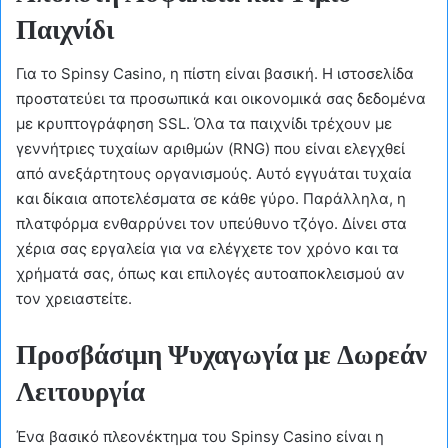
Παιχνίδι
Για το Spinsy Casino, η πίστη είναι βασική. Η ιστοσελίδα
προστατεύει τα προσωπικά και οικονομικά σας δεδομένα
με κρυπτογράφηση SSL. Όλα τα παιχνίδι τρέχουν με
γεννήτριες τυχαίων αριθμών (RNG) που είναι ελεγχθεί
από ανεξάρτητους οργανισμούς. Αυτό εγγυάται τυχαία
και δίκαια αποτελέσματα σε κάθε γύρο. Παράλληλα, η
πλατφόρμα ενθαρρύνει τον υπεύθυνο τζόγο. Δίνει στα
χέρια σας εργαλεία για να ελέγχετε τον χρόνο και τα
χρήματά σας, όπως και επιλογές αυτοαποκλεισμού αν
τον χρειαστείτε.
Προσβάσιμη Ψυχαγωγία με Δωρεάν
Λειτουργία
Ένα βασικό πλεονέκτημα του Spinsy Casino είναι η