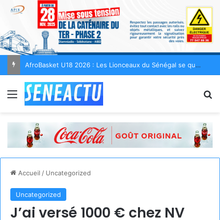
AfroBasket U18 2026 : Les Lionceaux du Sénégal se qualifient pour les quarts de finale
Menu
R
Accueil
/
Uncategorized
Uncategorized
J’ai versé 1000 € chez NV