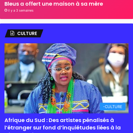
Bleus a offert une maison à sa mère
il y a 3 semaines
CULTURE
-CULTURE
Afrique du Sud : Des artistes pénalisés à
l’étranger sur fond d’inquiétudes liées à la