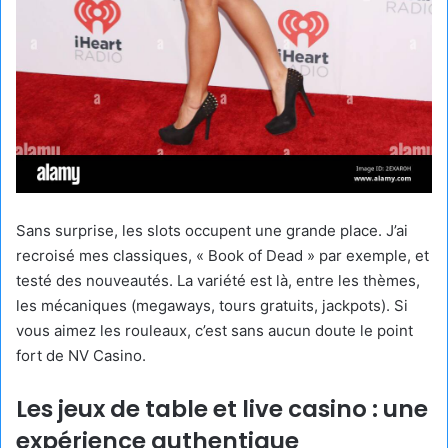
Sans surprise, les slots occupent une grande place. J’ai
recroisé mes classiques, « Book of Dead » par exemple, et
testé des nouveautés. La variété est là, entre les thèmes,
les mécaniques (megaways, tours gratuits, jackpots). Si
vous aimez les rouleaux, c’est sans aucun doute le point
fort de NV Casino.
Les jeux de table et live casino : une
expérience authentique