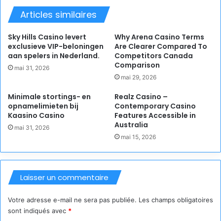
Articles similaires
Sky Hills Casino levert
Why Arena Casino Terms
exclusieve VIP-beloningen
Are Clearer Compared To
aan spelers in Nederland.
Competitors Canada
Comparison
mai 31, 2026
mai 29, 2026
Minimale stortings- en
Realz Casino –
opnamelimieten bij
Contemporary Casino
Kaasino Casino
Features Accessible in
Australia
mai 31, 2026
mai 15, 2026
Laisser un commentaire
Votre adresse e-mail ne sera pas publiée.
Les champs obligatoires
sont indiqués avec
*