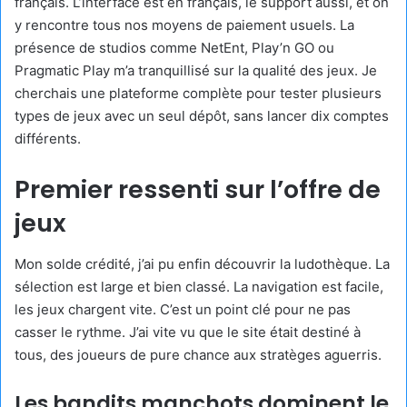
français. L’interface est en français, le support aussi, et on
y rencontre tous nos moyens de paiement usuels. La
présence de studios comme NetEnt, Play’n GO ou
Pragmatic Play m’a tranquillisé sur la qualité des jeux. Je
cherchais une plateforme complète pour tester plusieurs
types de jeux avec un seul dépôt, sans lancer dix comptes
différents.
Premier ressenti sur l’offre de
jeux
Mon solde crédité, j’ai pu enfin découvrir la ludothèque. La
sélection est large et bien classé. La navigation est facile,
les jeux chargent vite. C’est un point clé pour ne pas
casser le rythme. J’ai vite vu que le site était destiné à
tous, des joueurs de pure chance aux stratèges aguerris.
Les bandits manchots dominent le