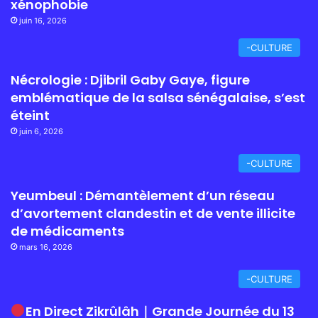
xénophobie
juin 16, 2026
-CULTURE
Nécrologie : Djibril Gaby Gaye, figure
emblématique de la salsa sénégalaise, s’est
éteint
juin 6, 2026
-CULTURE
Yeumbeul : Démantèlement d’un réseau
d’avortement clandestin et de vente illicite
de médicaments
mars 16, 2026
-CULTURE
En Direct Zikrûlâh｜Grande Journée du 13