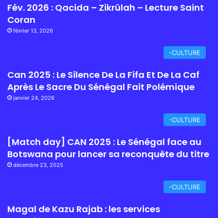
Fév. 2026 : Qacida – Zikrûlah – Lecture Saint
Coran
février 13, 2026
-CULTURE
Can 2025 : Le Silence De La Fifa Et De La Caf
Après Le Sacre Du Sénégal Fait Polémique
janvier 24, 2026
-CULTURE
[Match day] CAN 2025 : Le Sénégal face au
Botswana pour lancer sa reconquête du titre
décembre 23, 2025
-CULTURE
Magal de Kazu Rajab : les services