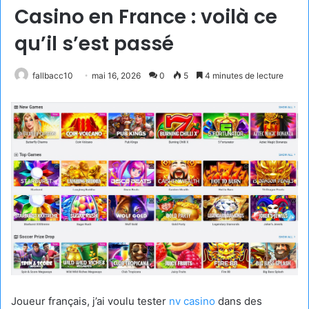
Casino en France : voilà ce
qu’il s’est passé
fallbacc10
mai 16, 2026
0
5
4 minutes de lecture
Joueur français, j’ai voulu tester
nv casino
dans des