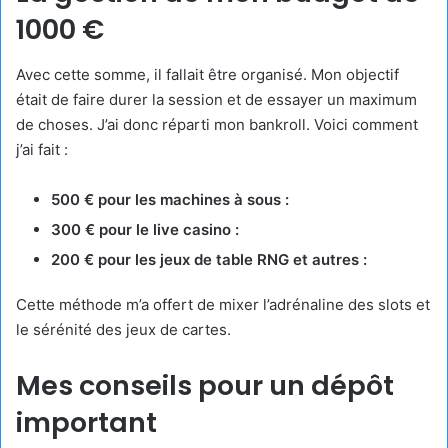
1000 €
Avec cette somme, il fallait être organisé. Mon objectif
était de faire durer la session et de essayer un maximum
de choses. J’ai donc réparti mon bankroll. Voici comment
j’ai fait :
500 € pour les machines à sous :
300 € pour le live casino :
200 € pour les jeux de table RNG et autres :
Cette méthode m’a offert de mixer l’adrénaline des slots et
le sérénité des jeux de cartes.
Mes conseils pour un dépôt
important