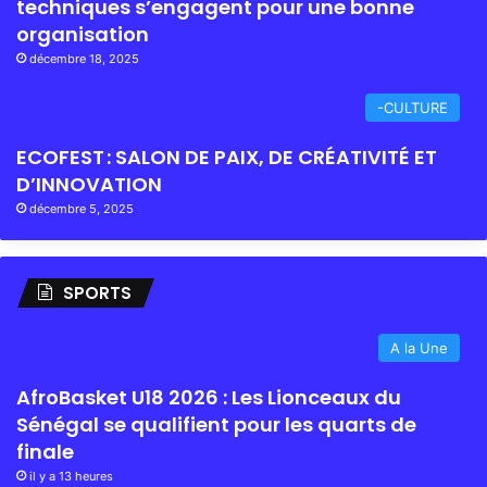
techniques s’engagent pour une bonne
organisation
décembre 18, 2025
-CULTURE
ECOFEST : SALON DE PAIX, DE CRÉATIVITÉ ET
D’INNOVATION
décembre 5, 2025
SPORTS
A la Une
AfroBasket U18 2026 : Les Lionceaux du
Sénégal se qualifient pour les quarts de
finale
il y a 13 heures