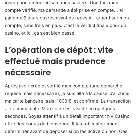
inscription en fournissant mes papiers. Une fois mon
compte vérifié, ma demande a été prise en compte. J’ai
patienté 2 jours ouvrés avant de recevoir l’argent sur mon
compte, sans frais en plus. C’est le verdict finale pour un
casino, et ici, ça s’est bien passé.
L’opération de dépôt : vite
effectué mais prudence
nécessaire
Après avoir créé et vérifié mon compte (une démarche
requise mais nécessaire), je suis allé à la caisse. J’ai choisi
ma carte bancaire, saisi 1000 €, et confirmé. La transaction
a été immédiate. Mon solde est visible en quelques
secondes. Soyez attentif à un détail important : NV Casino
offre des bonus de bienvenue. Il faut obligatoirement
déterminer avant de déposer si on les active ou non. Ces