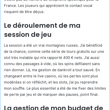
France. Les joueurs qui apprécient le contact vocal
risquent de être déçus.
Le déroulement de ma
session de jeu
La session a été un vrai montagnes russes. J’ai bénéficié
de la chance, comme cette série de tours gratuits sur une
slot très instable qui m’a rapporté 400 € nets. J’ai aussi
connu des passages à vide, où les spins défilaient sans
rien donner. Là, ma gestion de bankroll a tout sauvé. En
changeant entre le live casino, où les pertes sont plus
modérées si on réfléchit, et les slots, j’ai pu reprendre
mon souffle. Le plus essentiel a été de me fixer des limites
de perte par jeu et de marquer des pauses, point final.
La gestion de mon budget de