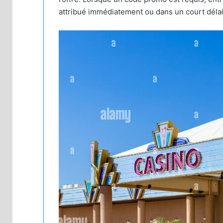
attribué immédiatement ou dans un court délai