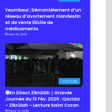
Yeumbeul : Démantèlement d’un
réseau d’avortement clandestin
et de vente illicite de
médicaments
mars 16, 2026
-CULTURE
🔴En Direct Zikrûlâh｜Grande
Journée du 13 Fév. 2026 : Qacida
– Zikrûlah – Lecture Saint Coran
février 13, 2026