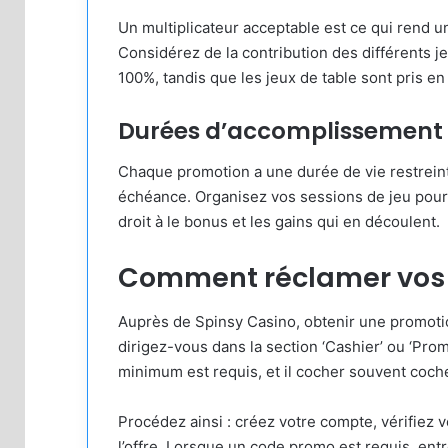
Un multiplicateur acceptable est ce qui rend u
Considérez de la contribution des différents j
100%, tandis que les jeux de table sont pris 
Durées d’accomplissement
Chaque promotion a une durée de vie restrein
échéance. Organisez vos sessions de jeu pour 
droit à le bonus et les gains qui en découlent.
Comment réclamer vos
Auprès de Spinsy Casino, obtenir une promotio
dirigez-vous dans la section ‘Cashier’ ou ‘Pro
minimum est requis, et il cocher souvent cocher
Procédez ainsi : créez votre compte, vérifiez v
l’offre. Lorsque un code promo est requis, ent