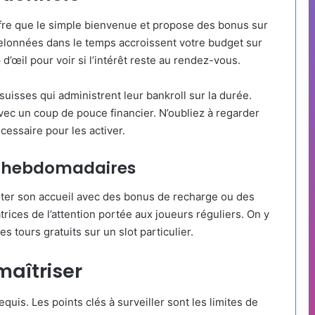
fre que le simple bienvenue et propose des bonus sur
lonnées dans le temps accroissent votre budget sur
d’œil pour voir si l’intérêt reste au rendez-vous.
uisses qui administrent leur bankroll sur la durée.
avec un coup de pouce financier. N’oubliez à regarder
cessaire pour les activer.
es hebdomadaires
ter son accueil avec des bonus de recharge ou des
ices de l’attention portée aux joueurs réguliers. On y
 tours gratuits sur un slot particulier.
maîtriser
quis. Les points clés à surveiller sont les limites de