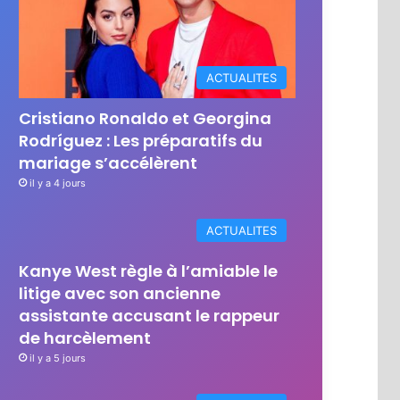
ACTUALITES
Cristiano Ronaldo et Georgina
Rodríguez : Les préparatifs du
mariage s’accélèrent
il y a 4 jours
ACTUALITES
Kanye West règle à l’amiable le
litige avec son ancienne
assistante accusant le rappeur
de harcèlement
il y a 5 jours