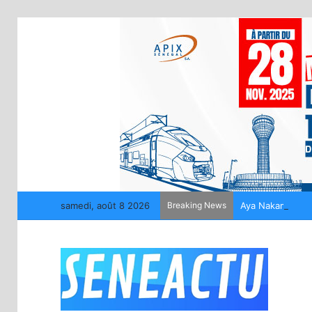
samedi, août 8 2026
Breaking News
Aya Nakamura off