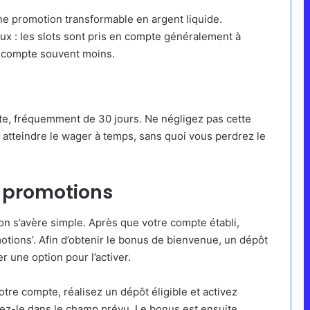
ne promotion transformable en argent liquide.
eux : les slots sont pris en compte généralement à
en compte souvent moins.
te, fréquemment de 30 jours. Ne négligez pas cette
atteindre le wager à temps, sans quoi vous perdrez le
 promotions
n s’avère simple. Après que votre compte établi,
motions’. Afin d’obtenir le bonus de bienvenue, un dépôt
 une option pour l’activer.
otre compte, réalisez un dépôt éligible et activez
rez-le dans le champ prévu. Le bonus est ensuite