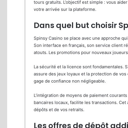
tours gratuits. L’objectif est simple : vous aider
votre arrivée sur la plateforme.
Dans quel but choisir S
Spinsy Casino se place avec une approche qui 
Son interface en français, son service client r
atouts. Les promotions pour nouveaux joueurs 
La sécurité et la licence sont fondamentales. 
assure des jeux loyaux et la protection de vos
gage de confiance non négligeable.
L’intégration de moyens de paiement courants
bancaires locaux, facilite les transactions. Ce
dépôts et de vos retraits.
Les offres de dépôt add