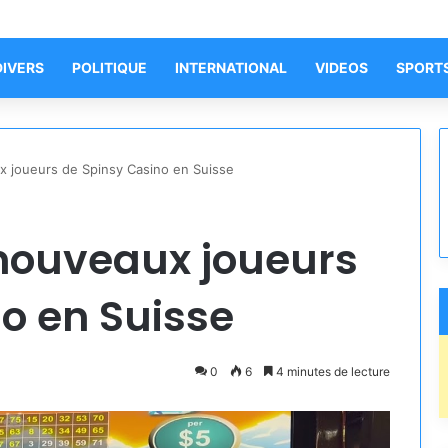
DIVERS
POLITIQUE
INTERNATIONAL
VIDEOS
SPORT
x joueurs de Spinsy Casino en Suisse
 nouveaux joueurs
o en Suisse
0
6
4 minutes de lecture