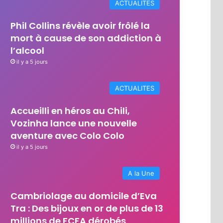
ACTUALITES
Phil Collins révèle avoir frôlé la
mort à cause de son addiction à
l’alcool
il y a 5 jours
ACTUALITES
Accueilli en héros au Chili,
Vozinha lance une nouvelle
aventure avec Colo Colo
il y a 5 jours
A la Une
Cambriolage au domicile d’Eva
Tra : Des bijoux en or de plus de 13
millions de FCFA dérobés