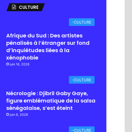
CULTURE
-CULTURE
Afrique du Sud : Des artistes
pénalisés à l’étranger sur fond
d’inquiétudes liées à la
xénophobie
juin 16, 2026
-CULTURE
Nécrologie : Djibril Gaby Gaye,
figure emblématique de la salsa
sénégalaise, s’est éteint
juin 6, 2026
-CULTURE