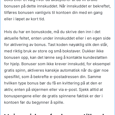
bonusen på dette innskuddet. Når innskuddet er bekreftet,
tilføres bonusen vanligvis til kontoen din med en gang
eller i løpet av kort tid.
Hvis du har en bonuskode, må du skrive den inn i det
aktuelle feltet, enten under innskuddet eller i en egen side
for aktivering av bonus. Tast koden nøyaktig slik den står,
med riktig bruk av store og små bokstaver. Dukker ikke
bonusen opp, kan det lønne seg å kontakte kundestøtten
for hjelp. Bonuser som ikke krever innskudd, for eksempel
gratis spinn, aktiveres kanskje automatisk når du gjør noe
spesifikt, som å bekrefte e-postadressen din. Samme
hvilken type bonus bør du få en kvittering på at den er
aktiv, enten på skjermen eller via e-post. Sjekk alltid at
bonuspengene eller de gratis spinnene faktisk er der i
kontoen før du begynner å spille.