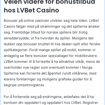
Veien videre for bonustilbud
hos LVBet Casino
Bonuser på online casinoer utvikler seg hele tiden. LVBet
Casino følger med på strømninger og det spillerne ønsker
seg. Fremtidige tilbud for norske spillere blir trolig
skreddersydde, ut fra hvordan du spiller. Muligens det
dukker opp bonuser knyttet til live dealer-spill eller ferske
spillkategorier. Fordi mange spiller på mobil, kommer vi
antagelig se flere bonuser spesiallaget for mobilbrukere.
LVBet kommer til å fortsette å ha attraktive vilkår, mens de
overholder nye regler som eventuelt kommer i Norge.
Spillerne kan forvente økt åpenhet rundt vilkårene, med
klarere forklaringer og muligens grafiske guider for å
begripe omsetningskrav.
For å forberede seg på endringene, anbefales det å ha
kontoen din oppdatert og oppdatert hos LVBet. Registrer