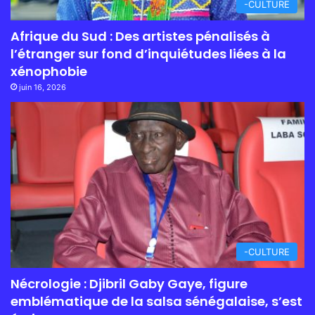
-CULTURE
Afrique du Sud : Des artistes pénalisés à
l’étranger sur fond d’inquiétudes liées à la
xénophobie
juin 16, 2026
-CULTURE
Nécrologie : Djibril Gaby Gaye, figure
emblématique de la salsa sénégalaise, s’est