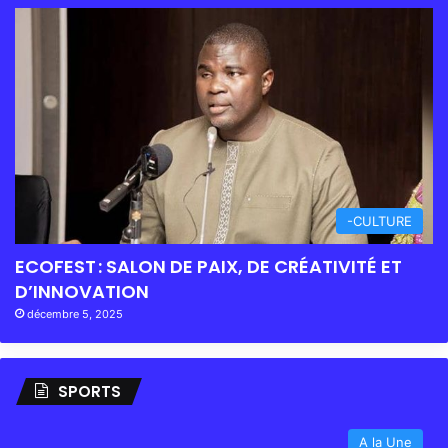
-CULTURE
ECOFEST : SALON DE PAIX, DE CRÉATIVITÉ ET
D’INNOVATION
décembre 5, 2025
SPORTS
A la Une