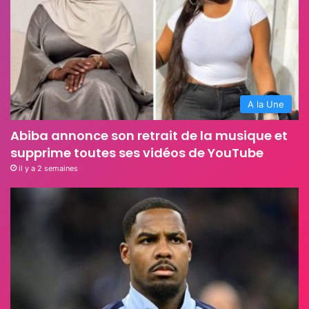
A la Une
Abiba annonce son retrait de la musique et
supprime toutes ses vidéos de YouTube
il y a 2 semaines