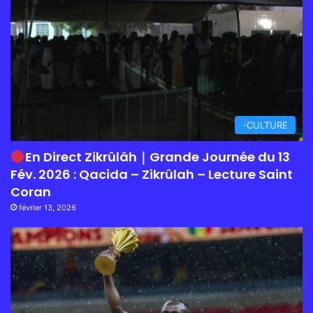
-CULTURE
En Direct Zikrûlâh｜Grande Journée du 13
Fév. 2026 : Qacida – Zikrûlah – Lecture Saint
Coran
février 13, 2026