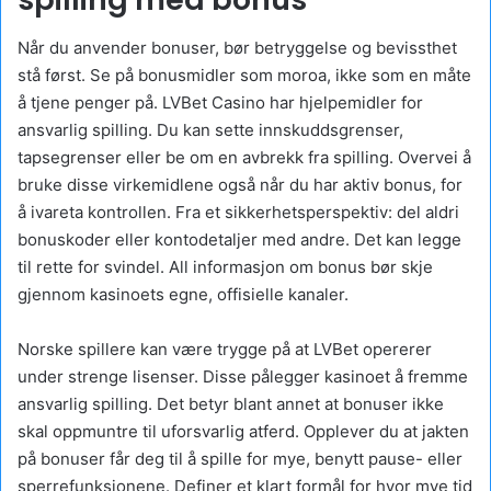
Når du anvender bonuser, bør betryggelse og bevissthet
stå først. Se på bonusmidler som moroa, ikke som en måte
å tjene penger på. LVBet Casino har hjelpemidler for
ansvarlig spilling. Du kan sette innskuddsgrenser,
tapsegrenser eller be om en avbrekk fra spilling. Overvei å
bruke disse virkemidlene også når du har aktiv bonus, for
å ivareta kontrollen. Fra et sikkerhetsperspektiv: del aldri
bonuskoder eller kontodetaljer med andre. Det kan legge
til rette for svindel. All informasjon om bonus bør skje
gjennom kasinoets egne, offisielle kanaler.
Norske spillere kan være trygge på at LVBet opererer
under strenge lisenser. Disse pålegger kasinoet å fremme
ansvarlig spilling. Det betyr blant annet at bonuser ikke
skal oppmuntre til uforsvarlig atferd. Opplever du at jakten
på bonuser får deg til å spille for mye, benytt pause- eller
sperrefunksjonene. Definer et klart formål for hvor mye tid