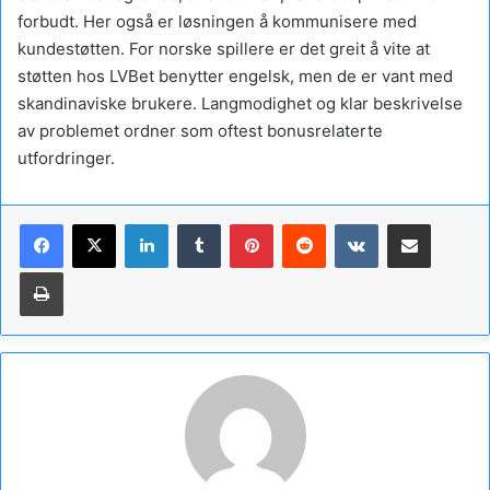
forbudt. Her også er løsningen å kommunisere med
kundestøtten. For norske spillere er det greit å vite at
støtten hos LVBet benytter engelsk, men de er vant med
skandinaviske brukere. Langmodighet og klar beskrivelse
av problemet ordner som oftest bonusrelaterte
utfordringer.
Linkedin
Tumblr
Pinterest
Reddit
VKontakte
Partager par email
Imprimer