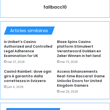
fallbacc10
Articles similaires
Is Unibet’s Casino
Blaze Spins Casino
Authorized and Controlled
platform Stimuleert
Legal Adherence
Verantwoord Gokken en
Examination for UK
Zeker Winnen in het land
mai 31, 2026
mai 15, 2026
Casinò Rainbet: dove ogni
Access Enhancements
giro è garantito dalla
Real-time Baccarat Game
correttezza in Svizzera
Unlocks Doors for United
Kingdom Gamers
juin 4, 2026
mai 29, 2026