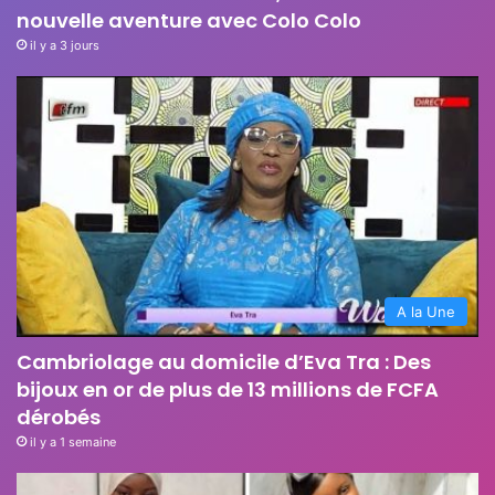
nouvelle aventure avec Colo Colo
il y a 3 jours
A la Une
Cambriolage au domicile d’Eva Tra : Des
bijoux en or de plus de 13 millions de FCFA
dérobés
il y a 1 semaine