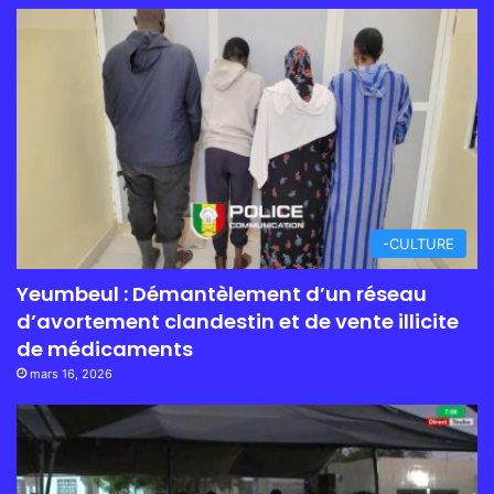
-CULTURE
Yeumbeul : Démantèlement d’un réseau
d’avortement clandestin et de vente illicite
de médicaments
mars 16, 2026