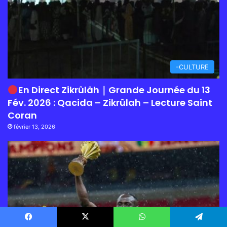
-CULTURE
En Direct Zikrûlâh｜Grande Journée du 13
Fév. 2026 : Qacida – Zikrûlah – Lecture Saint
Coran
février 13, 2026
Facebook
X
WhatsApp
Telegram