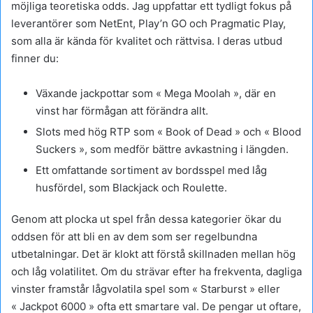
möjliga teoretiska odds. Jag uppfattar ett tydligt fokus på
leverantörer som NetEnt, Play’n GO och Pragmatic Play,
som alla är kända för kvalitet och rättvisa. I deras utbud
finner du:
Växande jackpottar som « Mega Moolah », där en
vinst har förmågan att förändra allt.
Slots med hög RTP som « Book of Dead » och « Blood
Suckers », som medför bättre avkastning i längden.
Ett omfattande sortiment av bordsspel med låg
husfördel, som Blackjack och Roulette.
Genom att plocka ut spel från dessa kategorier ökar du
oddsen för att bli en av dem som ser regelbundna
utbetalningar. Det är klokt att förstå skillnaden mellan hög
och låg volatilitet. Om du strävar efter ha frekventa, dagliga
vinster framstår lågvolatila spel som « Starburst » eller
« Jackpot 6000 » ofta ett smartare val. De pengar ut oftare,