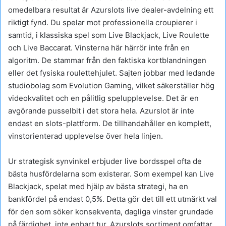
omedelbara resultat är Azurslots live dealer-avdelning ett
riktigt fynd. Du spelar mot professionella croupierer i
samtid, i klassiska spel som Live Blackjack, Live Roulette
och Live Baccarat. Vinsterna här härrör inte från en
algoritm. De stammar från den faktiska kortblandningen
eller det fysiska roulettehjulet. Sajten jobbar med ledande
studiobolag som Evolution Gaming, vilket säkerställer hög
videokvalitet och en pålitlig spelupplevelse. Det är en
avgörande pusselbit i det stora hela. Azurslot är inte
endast en slots-plattform. De tillhandahåller en komplett,
vinstorienterad upplevelse över hela linjen.
Ur strategisk synvinkel erbjuder live bordsspel ofta de
bästa husfördelarna som existerar. Som exempel kan Live
Blackjack, spelat med hjälp av bästa strategi, ha en
bankfördel på endast 0,5%. Detta gör det till ett utmärkt val
för den som söker konsekventa, dagliga vinster grundade
på färdighet, inte enbart tur. Azurslots sortiment omfattar