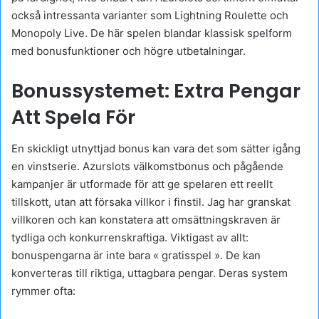
också intressanta varianter som Lightning Roulette och
Monopoly Live. De här spelen blandar klassisk spelform
med bonusfunktioner och högre utbetalningar.
Bonussystemet: Extra Pengar
Att Spela För
En skickligt utnyttjad bonus kan vara det som sätter igång
en vinstserie. Azurslots välkomstbonus och pågående
kampanjer är utformade för att ge spelaren ett reellt
tillskott, utan att försaka villkor i finstil. Jag har granskat
villkoren och kan konstatera att omsättningskraven är
tydliga och konkurrenskraftiga. Viktigast av allt:
bonuspengarna är inte bara « gratisspel ». De kan
konverteras till riktiga, uttagbara pengar. Deras system
rymmer ofta: