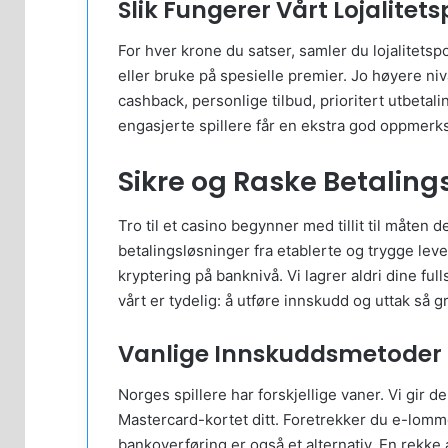
Slik Fungerer Vårt Lojalite
For hver krone du satser, samler du lojalitet
eller bruke på spesielle premier. Jo høyere niv
cashback, personlige tilbud, prioritert utbetali
engasjerte spillere får en ekstra god oppmer
Sikre og Raske Betalin
Tro til et casino begynner med tillit til måten 
betalingsløsninger fra etablerte og trygge le
kryptering på banknivå. Vi lagrer aldri dine fu
vårt er tydelig: å utføre innskudd og uttak så g
Vanlige Innskuddsmetoder 
Norges spillere har forskjellige vaner. Vi gir d
Mastercard-kortet ditt. Foretrekker du e-lommeb
bankoverføring er også et alternativ. En rekke