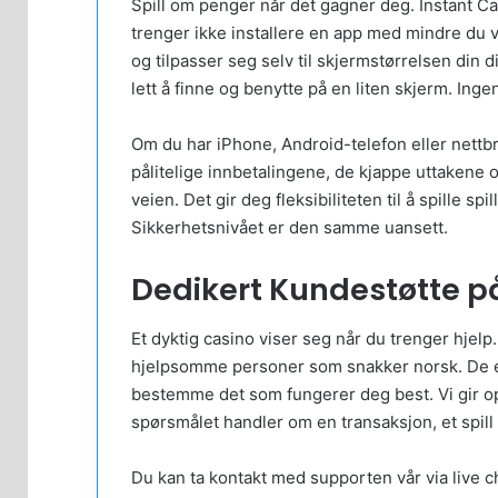
Spill om penger når det gagner deg. Instant Cas
trenger ikke installere en app med mindre du vi
og tilpasser seg selv til skjermstørrelsen din d
lett å finne og benytte på en liten skjerm. Inge
Om du har iPhone, Android-telefon eller nettbr
pålitelige innbetalingene, de kjappe uttakene
veien. Det gir deg fleksibiliteten til å spille spi
Sikkerhetsnivået er den samme uansett.
Dedikert Kundestøtte p
Et dyktig casino viser seg når du trenger hjel
hjelpsomme personer som snakker norsk. De er t
bestemme det som fungerer deg best. Vi gir opp 
spørsmålet handler om en transaksjon, et spill e
Du kan ta kontakt med supporten vår via live c