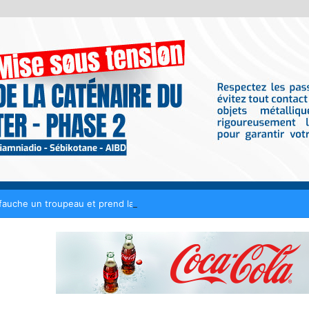
fauche un troupeau et prend la fuite, près de 100 moutons tués