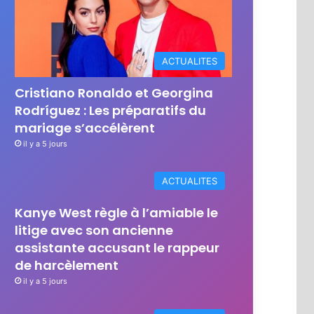
ACTUALITES
Cristiano Ronaldo et Georgina
Rodríguez : Les préparatifs du
mariage s’accélèrent
il y a 5 jours
ACTUALITES
Kanye West règle à l’amiable le
litige avec son ancienne
assistante accusant le rappeur
de harcèlement
il y a 5 jours