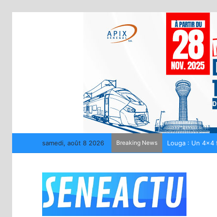
samedi, août 8 2026
Breaking News
Louga : Un 4×4 