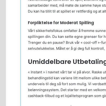
samarbeider med, må møte de samme høye stand
Du kan ha tillit til at spillet er rettferdig og at a
Forpliktelse for Moderat Spilling
Vårt sikkerhetsfokus omfatter å fremme sunne s
spillingen din. Du kan sette egne grenser for 
Trenger du en pause? Bruk vår « cool-off »-fu
selvutelukkelse. Målet er å gi deg full kontroll,
Umiddelbare Utbetalin
« Instant » i navnet vårt tar vi på alvor. Raske 
behandlingstid kan variere litt mellom ulike be
underveis til deg så fort som mulig. Vi verdsette
belønningssystem. Det starter med en velkoms
cashback-tilbud og et lojalitetsprogram som gir