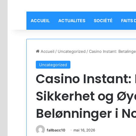
ACCUEIL
ACTUALITES
SOCIÉTÉ
FAITS 
Accueil
/
Uncategorized
/
Casino Instant: Betaling
Uncategorized
Casino Instant: 
Sikkerhet og Øy
Belønninger i N
fallbacc10
mai 16, 2026