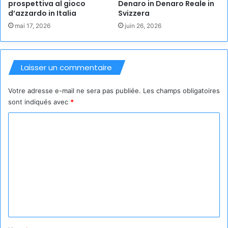
prospettiva al gioco
Denaro in Denaro Reale in
d’azzardo in Italia
Svizzera
mai 17, 2026
juin 26, 2026
Laisser un commentaire
Votre adresse e-mail ne sera pas publiée.
Les champs obligatoires
sont indiqués avec
*
C
o
m
m
e
n
t
a