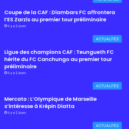
Coupe de la CAF : Diambars FC affrontera
l’ES Zarzis au premier tour préliminaire
il y a 2 jours
ACTUALITES
Ligue des champions CAF : Teungueth FC
hérite du FC Canchungo au premier tour
préliminaire
il y a 2 jours
ACTUALITES
Mercato : L’Olympique de Marseille
s’intéresse à Krépin Diatta
il y a 2 jours
ACTUALITES