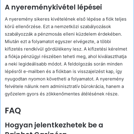
A nyereménykivétel lépései
A nyeremény sikeres kivételének első lépése a fiók teljes
körű ellenőrzése. Ezt a nemzetközi szabályozások
szabályozzák a pénzmosás elleni küzdelem érdekében.
Miután ezt a folyamatot egyszer elvégezte, a többi
kifizetés rendkívül gördülékeny lesz. A kifizetési kérelmet
a fiókja pénzügyi részében teheti meg, ahol kiválaszthatja
a neki legideálisabb módot. A feldolgozás során minden
lépésről e-mailben és a fiókban is visszajelzést kap, így
nyugodtan nyomon követheti a folyamatot. A nyeremény
felvétele nálunk nem adminisztratív bürokrácia, hanem a
győzelem gyors és zökkenőmentes átélésének része.
FAQ
Hogyan jelentkezhetek be a