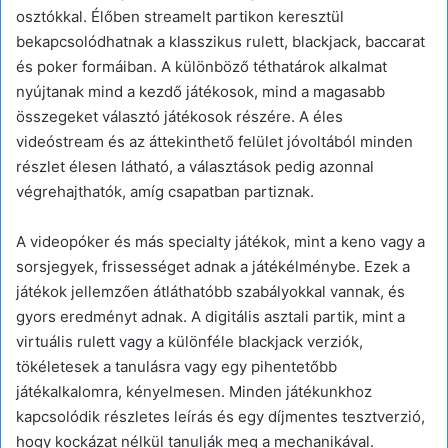
osztókkal. Élőben streamelt partikon keresztül
bekapcsolódhatnak a klasszikus rulett, blackjack, baccarat
és poker formáiban. A különböző téthatárok alkalmat
nyújtanak mind a kezdő játékosok, mind a magasabb
összegeket választó játékosok részére. A éles
videóstream és az áttekinthető felület jóvoltából minden
részlet élesen látható, a választások pedig azonnal
végrehajthatók, amíg csapatban partiznak.
A videopóker és más specialty játékok, mint a keno vagy a
sorsjegyek, frissességet adnak a játékélménybe. Ezek a
játékok jellemzően átláthatóbb szabályokkal vannak, és
gyors eredményt adnak. A digitális asztali partik, mint a
virtuális rulett vagy a különféle blackjack verziók,
tökéletesek a tanulásra vagy egy pihentetőbb
játékalkalomra, kényelmesen. Minden játékunkhoz
kapcsolódik részletes leírás és egy díjmentes tesztverzió,
hogy kockázat nélkül tanulják meg a mechanikával.