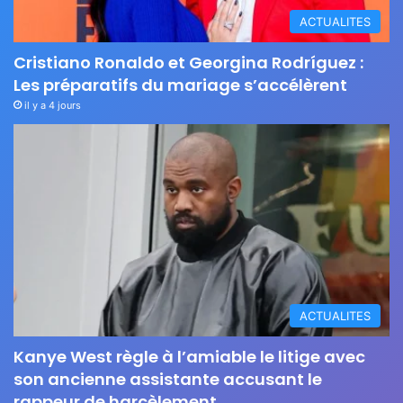
ACTUALITES
Cristiano Ronaldo et Georgina Rodríguez :
Les préparatifs du mariage s’accélèrent
il y a 4 jours
ACTUALITES
Kanye West règle à l’amiable le litige avec
son ancienne assistante accusant le
rappeur de harcèlement