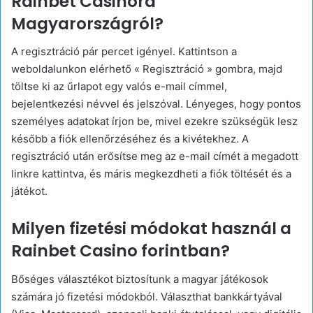
Rainbet Casinóra
Magyarországról?
A regisztráció pár percet igényel. Kattintson a
weboldalunkon elérhető « Regisztráció » gombra, majd
töltse ki az űrlapot egy valós e-mail címmel,
bejelentkezési névvel és jelszóval. Lényeges, hogy pontos
személyes adatokat írjon be, mivel ezekre szükségük lesz
később a fiók ellenőrzéséhez és a kivétekhez. A
regisztráció után erősítse meg az e-mail címét a megadott
linkre kattintva, és máris megkezdheti a fiók töltését és a
játékot.
Milyen fizetési módokat használ a
Rainbet Casino forintban?
Bőséges választékot biztosítunk a magyar játékosok
számára jó fizetési módokból. Választhat bankkártyával