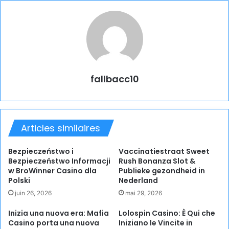
fallbacc10
Articles similaires
Bezpieczeństwo i
Vaccinatiestraat Sweet
Bezpieczeństwo Informacji
Rush Bonanza Slot &
w BroWinner Casino dla
Publieke gezondheid in
Polski
Nederland
juin 26, 2026
mai 29, 2026
Inizia una nuova era: Mafia
Lolospin Casino: È Qui che
Casino porta una nuova
Iniziano le Vincite in