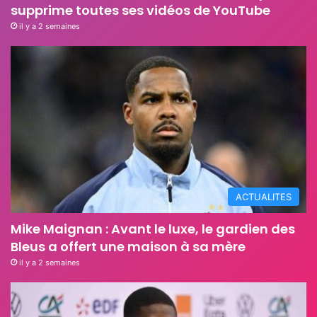
supprime toutes ses vidéos de YouTube
il y a 2 semaines
ACTUALITES
Mike Maignan : Avant le luxe, le gardien des
Bleus a offert une maison à sa mère
il y a 2 semaines