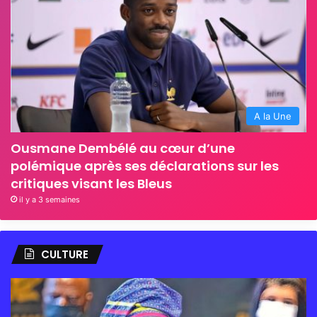
A la Une
Ousmane Dembélé au cœur d’une
polémique après ses déclarations sur les
critiques visant les Bleus
il y a 3 semaines
CULTURE