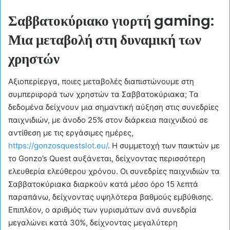
Σαββατοκύριακο γιορτή gaming:
Μια μεταβολή στη δυναμική των
χρηστών
Αξιοπερίεργα, ποιες μεταβολές διαπιστώνουμε στη
συμπεριφορά των χρηστών τα Σαββατοκύριακα; Τα
δεδομένα δείχνουν μια σημαντική αύξηση στις συνεδρίες
παιχνιδιών, με άνοδο 25% στον διάρκεια παιχνιδιού σε
αντίθεση με τις εργάσιμες ημέρες,
https://gonzosquestslot.eu/
. Η συμμετοχή των παικτών με
το Gonzo’s Quest αυξάνεται, δείχνοντας περισσότερη
ελευθερία ελεύθερου χρόνου. Οι συνεδρίες παιχνιδιών τα
Σαββατοκύριακα διαρκούν κατά μέσο όρο 15 λεπτά
παραπάνω, δείχνοντας υψηλότερα βαθμούς εμβύθισης.
Επιπλέον, ο αριθμός των γυρισμάτων ανά συνεδρία
μεγαλώνει κατά 30%, δείχνοντας μεγαλύτερη