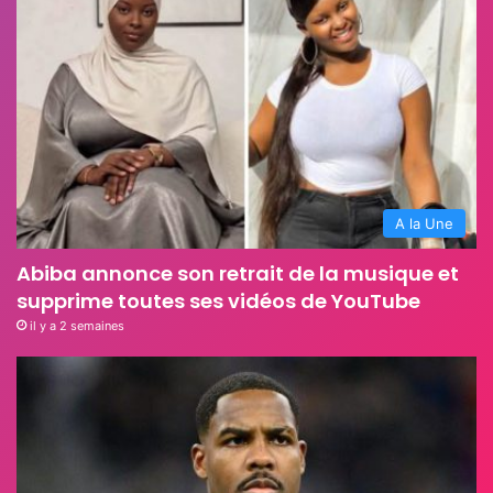
A la Une
Abiba annonce son retrait de la musique et
supprime toutes ses vidéos de YouTube
il y a 2 semaines