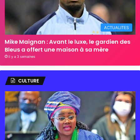
ACTUALITES
Mike Maignan : Avant le luxe, le gardien des
Bleus a offert une maison à sa mère
il y a 3 semaines
CULTURE