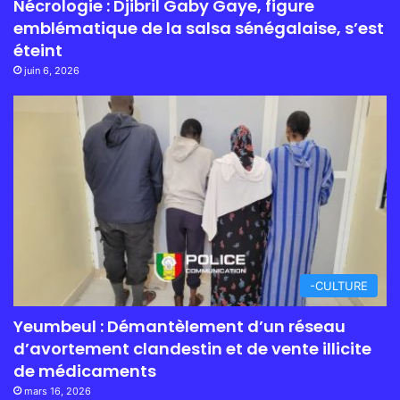
Nécrologie : Djibril Gaby Gaye, figure
emblématique de la salsa sénégalaise, s’est
éteint
juin 6, 2026
-CULTURE
Yeumbeul : Démantèlement d’un réseau
d’avortement clandestin et de vente illicite
de médicaments
mars 16, 2026