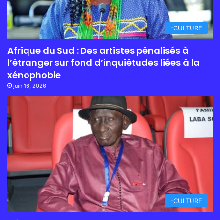
-CULTURE
Afrique du Sud : Des artistes pénalisés à
l’étranger sur fond d’inquiétudes liées à la
xénophobie
juin 16, 2026
-CULTURE