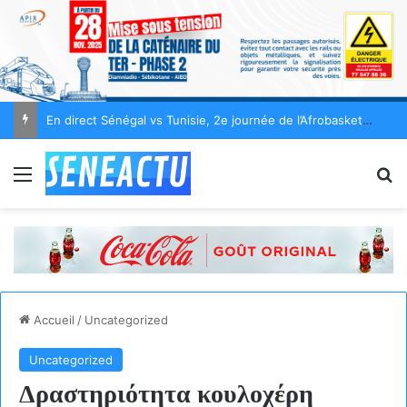
CAF : Le Maroc, le Ghana et l’Égypte accueilleront les CAN U17, U20 et U23 en 2027
Menu
R
Accueil
/
Uncategorized
Uncategorized
Δραστηριότητα κουλοχέρη