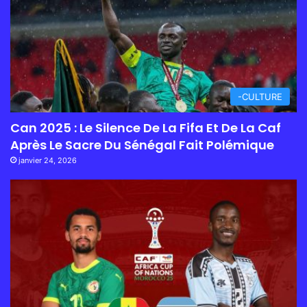
-CULTURE
Can 2025 : Le Silence De La Fifa Et De La Caf
Après Le Sacre Du Sénégal Fait Polémique
janvier 24, 2026