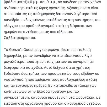
βράδια μεταξύ 6 μ.μ. και 9 μ.μ., σε σύνδεση με τον χρόνο
ανάπαυσης μετά τις ώρες εργασίας. Αξιοσημείωτο είναι
ότι οι παίκτες τις καθημερινές δαπανούν λιγότερα ανά
συνεδρία, ενδεχομένως εστιάζοντας στη συντήρηση του
ελέγχου του προϋπολογισμού κατά τη διάρκεια των
ημερών σε αντίθεση με τις σπατάλες του
Σαββατοκύριακου.
Το Gonzo’s Quest, συγκεκριμένα, διατηρεί σταθερή
δημοφιλία, με τις συνεδρίες να καταδεικνύουν λίγο
μεγαλύτερα ποσότητες στοιχημάτων σε σύγκριση με
διαφορετικά παιχνίδια. Αυτό δείχνει ότι οι χρήστες
ξοδεύουν ένα τμήμα των προαιρετικών τους εξόδων σε
νοσταλγικά ή προτιμώμενα τους κουλοχέρηδες ακόμη
και τις εργάσιμες ημέρες. Εν κατακλείδι, οι τάσεις των
καθημερινών στην Ελλάδα τονίζουν μια πιο
συγκρατημένη, κανονική προσέγγιση στα φρουτάκια, με
έμφαση στη οργάνωση χρόνου και οικονομικού σχεδίου.