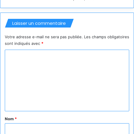
Laisser un commentaire
Votre adresse e-mail ne sera pas publiée.
Les champs obligatoires
sont indiqués avec
*
C
o
m
m
e
n
t
a
Nom
*
i