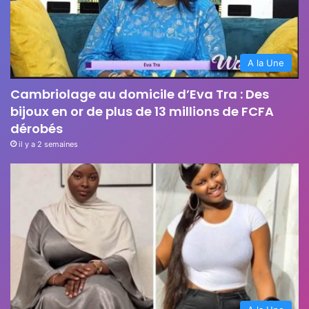
A la Une
Cambriolage au domicile d’Eva Tra : Des
bijoux en or de plus de 13 millions de FCFA
dérobés
il y a 2 semaines