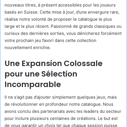
nouveaux titres, à présent accessibles pour les joueurs
basés en Suisse. Cette mise à jour, d’une envergure rare,
réalise notre volonté de proposer le catalogue le plus
large et le plus récent. Passionné de grands classiques ou
curieux des dernières sorties, vous dénicherez forcément
votre prochain jeu favori dans cette collection
nouvellement enrichie.
Une Expansion Colossale
pour une Sélection
Incomparable
Il ne s’agit pas d’ajouter simplement quelques jeux, mais
de révolutionner en profondeur notre catalogue. Nous
avons conclu des partenariats avec les leaders du secteur
pour inclure plusieurs centaines de créations. Le but est
de vous garantir un choix tel que chaque session puisse