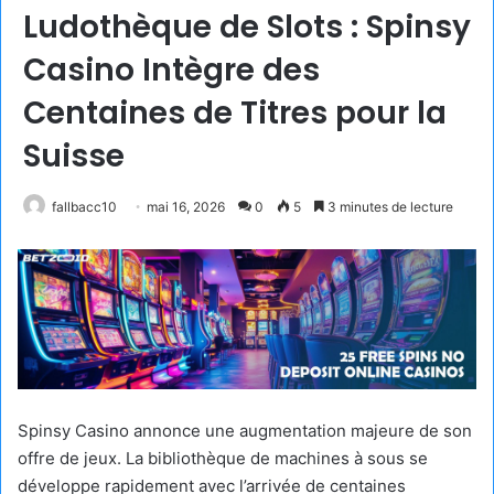
Ludothèque de Slots : Spinsy
Casino Intègre des
Centaines de Titres pour la
Suisse
fallbacc10
mai 16, 2026
0
5
3 minutes de lecture
Spinsy Casino annonce une augmentation majeure de son
offre de jeux. La bibliothèque de machines à sous se
développe rapidement avec l’arrivée de centaines