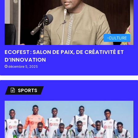
-CULTURE
ECOFEST : SALON DE PAIX, DE CRÉATIVITÉ ET
D’INNOVATION
décembre 5, 2025
SPORTS