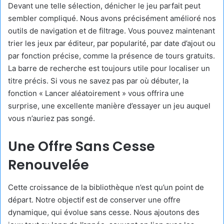
Devant une telle sélection, dénicher le jeu parfait peut
sembler compliqué. Nous avons précisément amélioré nos
outils de navigation et de filtrage. Vous pouvez maintenant
trier les jeux par éditeur, par popularité, par date d’ajout ou
par fonction précise, comme la présence de tours gratuits.
La barre de recherche est toujours utile pour localiser un
titre précis. Si vous ne savez pas par où débuter, la
fonction « Lancer aléatoirement » vous offrira une
surprise, une excellente manière d’essayer un jeu auquel
vous n’auriez pas songé.
Une Offre Sans Cesse
Renouvelée
Cette croissance de la bibliothèque n’est qu’un point de
départ. Notre objectif est de conserver une offre
dynamique, qui évolue sans cesse. Nous ajoutons des