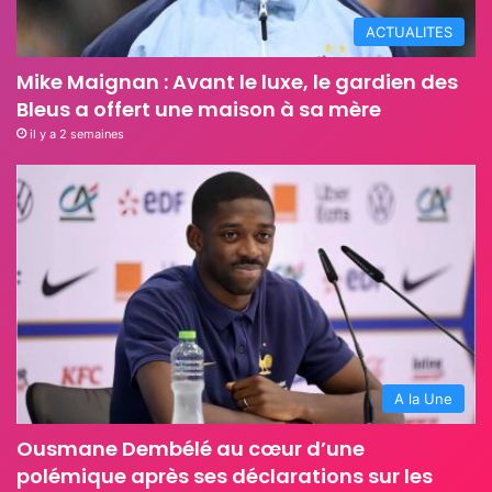
ACTUALITES
Mike Maignan : Avant le luxe, le gardien des
Bleus a offert une maison à sa mère
il y a 2 semaines
A la Une
Ousmane Dembélé au cœur d’une
polémique après ses déclarations sur les