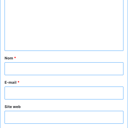
o
m
m
e
n
t
a
Nom
*
i
r
e
E-mail
*
*
Site web