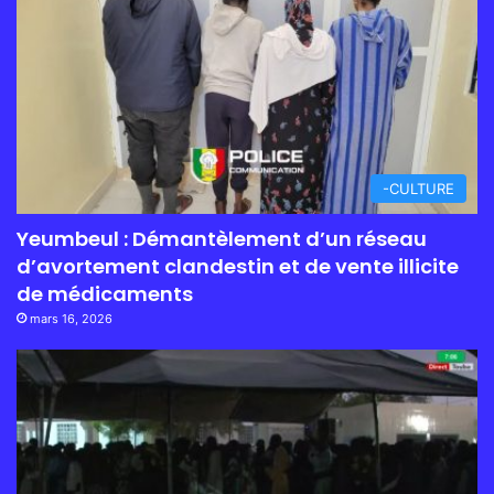
-CULTURE
Yeumbeul : Démantèlement d’un réseau
d’avortement clandestin et de vente illicite
de médicaments
mars 16, 2026