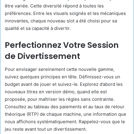
être variée. Cette diversité répond à toutes les
préférences. Entre les visuels soignés et les mécaniques
innovantes, chaque nouveau slot a été choisi pour sa
qualité et sa capacité à divertir.
Perfectionnez Votre Session
de Divertissement
Pour envisager sereinement cette nouvelle gamme,
suivez quelques principes en tête. Définissez-vous un
budget avant de jouer et suivez-le. Explorez d’abord les
nouveaux titres en version démo, quand elle est
proposée, pour maîtriser les règles sans contrainte.
Consultez au tableau des paiements et au taux de retour
théorique (RTP) de chaque machine, une information que
nous affichons systématiquement. Rappelez-vous que le
jeu reste avant tout un divertissement.