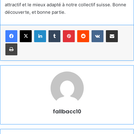
attractif et le mieux adapté à notre collectif suisse. Bonne
découverte, et bonne partie.
Linkedin
Tumblr
Pinterest
Reddit
VKontakte
Partager par email
Imprimer
fallbacc10