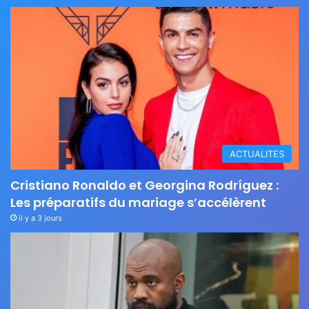
ACTUALITES
Cristiano Ronaldo et Georgina Rodríguez :
Les préparatifs du mariage s’accélèrent
il y a 3 jours