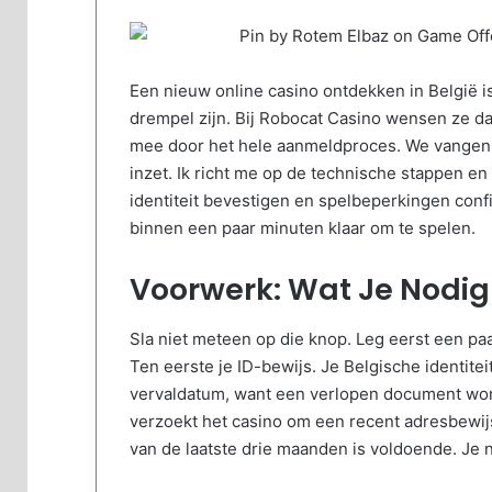
Een nieuw online casino ontdekken in België i
drempel zijn. Bij Robocat Casino wensen ze dat 
mee door het hele aanmeldproces. We vangen aa
inzet. Ik richt me op de technische stappen en
identiteit bevestigen en spelbeperkingen confi
binnen een paar minuten klaar om te spelen.
Voorwerk: Wat Je Nodig
Sla niet meteen op die knop. Leg eerst een pa
Ten eerste je ID-bewijs. Je Belgische identite
vervaldatum, want een verlopen document word
verzoekt het casino om een recent adresbewijs.
van de laatste drie maanden is voldoende. Je