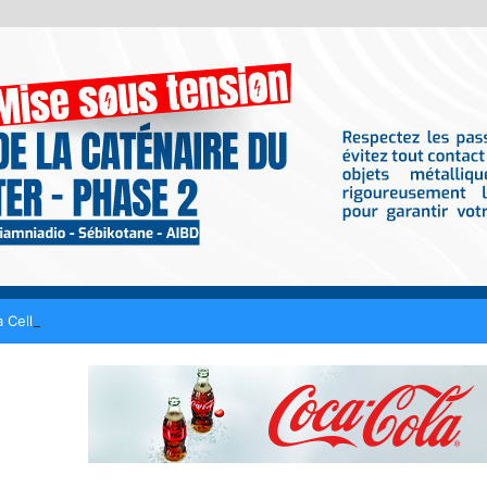
 Cellule Zawiya Tijaniyya dévoilera son programme ce samedi à Tivaou