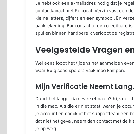
Je hebt ook een e-mailadres nodig dat je regel
contactkanaal met Robocat. Verzin vast een de
kleine letters, cijfers en een symbool. En verz
bankrekening, Bancontact of een creditcard is
spullen binnen handbereik verloopt de registr
Veelgestelde Vragen e
Wel eens loopt het tijdens het aanmelden even
waar Belgische spelers vaak mee kampen.
Mijn Verificatie Neemt Lang
Duurt het langer dan twee etmalen? Kijk eerst 
in die map. Als die er niet staat, waren je doc
je account en check of het supportteam een be
dat niet het geval, neem dan contact met de kla
je op weg.