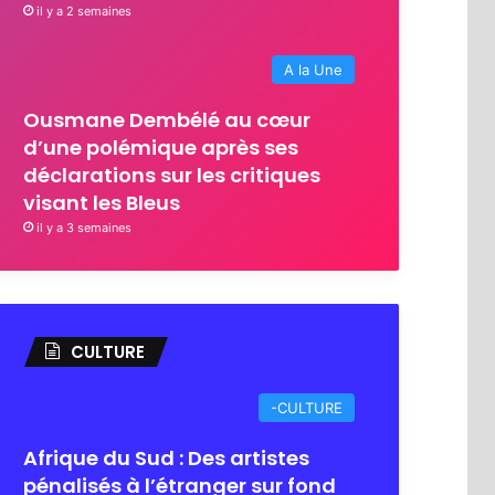
il y a 2 semaines
A la Une
Ousmane Dembélé au cœur
d’une polémique après ses
déclarations sur les critiques
visant les Bleus
il y a 3 semaines
CULTURE
-CULTURE
Afrique du Sud : Des artistes
pénalisés à l’étranger sur fond