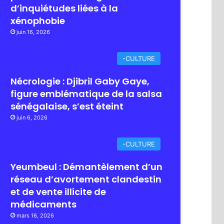
d’inquiétudes liées à la
xénophobie
juin 16, 2026
-CULTURE
Nécrologie : Djibril Gaby Gaye,
figure emblématique de la salsa
sénégalaise, s’est éteint
juin 6, 2026
-CULTURE
Yeumbeul : Démantèlement d’un
réseau d’avortement clandestin
et de vente illicite de
médicaments
mars 16, 2026