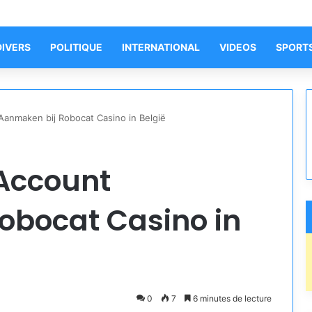
DIVERS
POLITIQUE
INTERNATIONAL
VIDEOS
SPORT
Aanmaken bij Robocat Casino in België
 Account
obocat Casino in
0
7
6 minutes de lecture