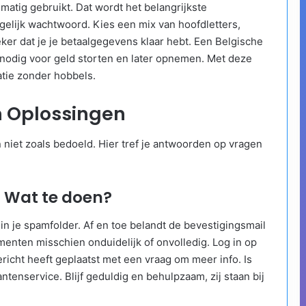
matig gebruikt. Dat wordt het belangrijkste
gelijk wachtwoord. Kies een mix van hoofdletters,
eker dat je je betaalgegevens klaar hebt. Een Belgische
 nodig voor geld storten en later opnemen. Met deze
atie zonder hobbels.
n Oplossingen
 niet zoals bedoeld. Hier tref je antwoorden op vragen
. Wat te doen?
in je spamfolder. Af en toe belandt de bevestigingsmail
umenten misschien onduidelijk of onvolledig. Log in op
richt heeft geplaatst met een vraag om meer info. Is
ntenservice. Blijf geduldig en behulpzaam, zij staan bij