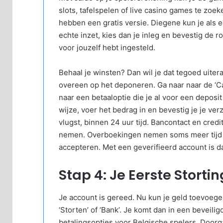
slots, tafelspelen of live casino games te zoe
hebben een gratis versie. Diegene kun je als e
echte inzet, kies dan je inleg en bevestig de r
voor jouzelf hebt ingesteld.
Behaal je winsten? Dan wil je dat tegoed uite
overeen op het deponeren. Ga naar naar de ‘C
naar een betaaloptie die je al voor een deposit
wijze, voer het bedrag in en bevestig je je ver
vlugst, binnen 24 uur tijd. Bancontact en cred
nemen. Overboekingen nemen soms meer tijd 
accepteren. Met een geverifieerd account is da
Stap 4: Je Eerste Storti
Je account is gereed. Nu kun je geld toevoeg
‘Storten’ of ‘Bank’. Je komt dan in een beveil
betalingsopties voor Belgische spelers. Doorga