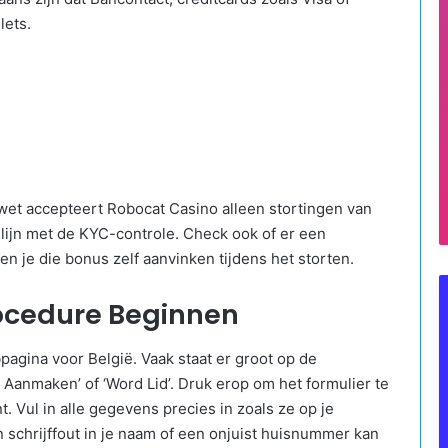
lets.
et accepteert Robocat Casino alleen stortingen van
 lijn met de KYC-controle. Check ook of er een
en je die bonus zelf aanvinken tijdens het storten.
rocedure Beginnen
pagina voor België. Vaak staat er groot op de
 Aanmaken’ of ‘Word Lid’. Druk erop om het formulier te
t. Vul in alle gegevens precies in zoals ze op je
en schrijffout in je naam of een onjuist huisnummer kan