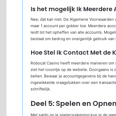
Is het mogelijk Ik Meerde
Nee, dat kan niet. De Algemene Voorwaarden 
maar 1 account per gokker toe. Meerdere acco
leidt tot het opheffen van alle accounts. Moge
bestaat om bedrog en oneigenlijk gebruik van
Hoe Stel Ik Contact Met de 
Robocat Casino heeft meerdere manieren om assi
ziet het icoontje op de website. Doorgaans is 
bellen. Bewaar je accountgegevens bij de hand 
ingewikkelde vraagstukken over een transactie o
schriftelijk.
Deel 5: Spelen en Opne
Met saldo op je spelersrekening kun je de gam