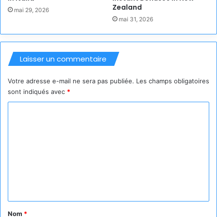
Zealand
mai 29, 2026
mai 31, 2026
Laisser un commentaire
Votre adresse e-mail ne sera pas publiée.
Les champs obligatoires
sont indiqués avec
*
C
o
m
m
e
n
t
a
Nom
*