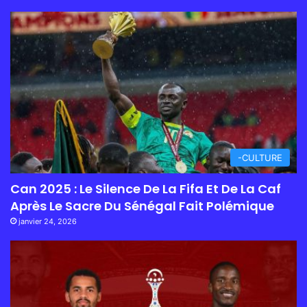
-CULTURE
Can 2025 : Le Silence De La Fifa Et De La Caf
Après Le Sacre Du Sénégal Fait Polémique
janvier 24, 2026