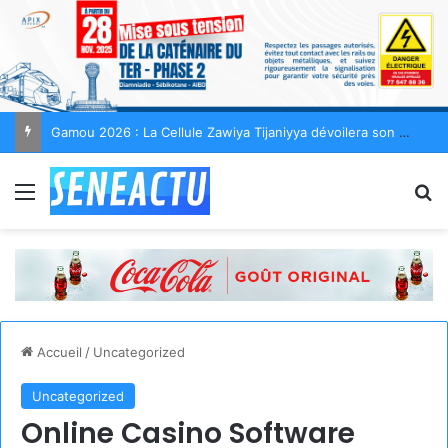
Affaire des 215 milliards FCFA : Khadim Bâ obtient une liberté provisoire
Menu
R
Accueil
/
Uncategorized
Uncategorized
Online Casino Software