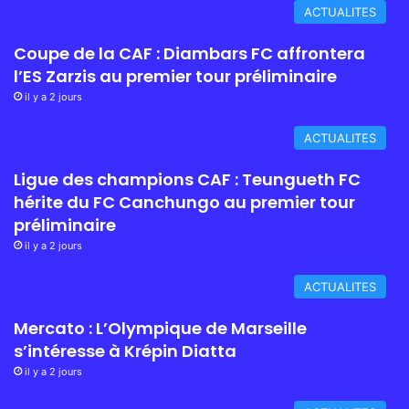
ACTUALITES
Coupe de la CAF : Diambars FC affrontera
l’ES Zarzis au premier tour préliminaire
il y a 2 jours
ACTUALITES
Ligue des champions CAF : Teungueth FC
hérite du FC Canchungo au premier tour
préliminaire
il y a 2 jours
ACTUALITES
Mercato : L’Olympique de Marseille
s’intéresse à Krépin Diatta
il y a 2 jours