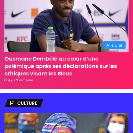
A la Une
Ousmane Dembélé au cœur d’une
polémique après ses déclarations sur les
critiques visant les Bleus
il y a 3 semaines
CULTURE