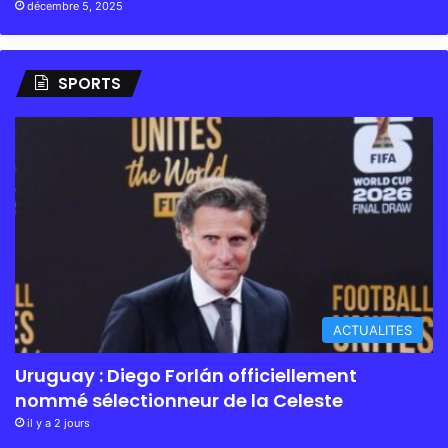
décembre 5, 2025
SPORTS
ACTUALITES
Uruguay : Diego Forlán officiellement
nommé sélectionneur de la Celeste
il y a 2 jours