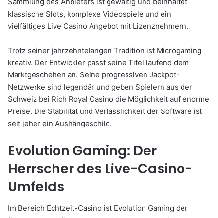
Sammlung des Anbieters ist gewaltig und beinhaltet
klassische Slots, komplexe Videospiele und ein
vielfältiges Live Casino Angebot mit Lizenznehmern.
Trotz seiner jahrzehntelangen Tradition ist Microgaming
kreativ. Der Entwickler passt seine Titel laufend dem
Marktgeschehen an. Seine progressiven Jackpot-
Netzwerke sind legendär und geben Spielern aus der
Schweiz bei Rich Royal Casino die Möglichkeit auf enorme
Preise. Die Stabilität und Verlässlichkeit der Software ist
seit jeher ein Aushängeschild.
Evolution Gaming: Der
Herrscher des Live-Casino-
Umfelds
Im Bereich Echtzeit-Casino ist Evolution Gaming der