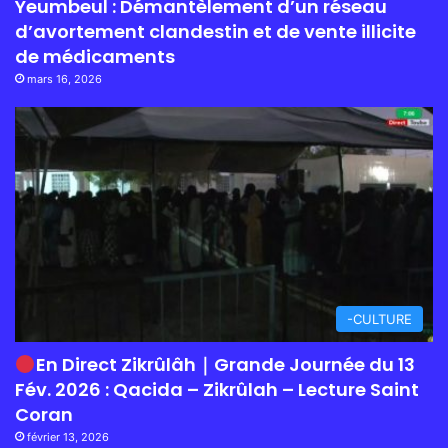
Yeumbeul : Démantèlement d’un réseau
d’avortement clandestin et de vente illicite
de médicaments
mars 16, 2026
-CULTURE
En Direct Zikrûlâh｜Grande Journée du 13
Fév. 2026 : Qacida – Zikrûlah – Lecture Saint
Coran
février 13, 2026