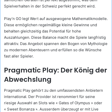
Spielverhalten in der Schweiz perfekt gerecht wird.
Play’n GO legt Wert auf ausgewogene Mathematikmodelle.
Diese ermöglichen regelmäßige kleine Gewinne und
behalten gleichzeitig das Potential für hohe
Auszahlungen. Diese Balance macht die Spiele langfristig
attraktiv. Das Angebot spannen den Bogen von Mythologie
zu modernen Abenteuern und erfüllen so die Wünsche
fast aller Spieler.
Pragmatic Play: Der König der
Abwechslung
Pragmatic Play gehört zu den umfassendsten Anbietern
international. Der Provider ist renommiert für seine
riesige Auswahl an Slots wie « Gates of Olympus » oder
« Sweet Bonanza ». Ausserdem überzeugt er mit Live