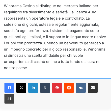
Winorama Casino si distingue nel mercato italiano per
l’equilibrio tra divertimento e serietà. La licenza ADM
rappresenta un operatore legale e controllato. La
selezione di giochi, estesa e regolarmente aggiornata,
soddisfa ogni preferenza. I sistemi di pagamento sono
quelli noti agli italiani, e il supporto in lingua madre risolve
i dubbi con prontezza. Unendo un benvenuto generoso a
un impegno concreto per il gioco responsabile, Winorama
si dimostra una scelta affidabile per chi vuole
un’esperienza di casinò online a tutto tondo e sicura nel
nostro paese.
Linkedin
Tumblr
Pinterest
Reddit
VKontakte
Partager par email
Imprimer