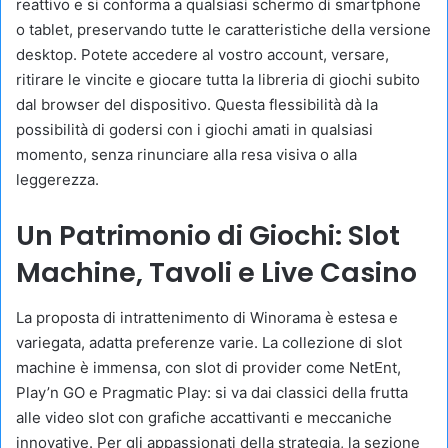
reattivo e si conforma a qualsiasi schermo di smartphone
o tablet, preservando tutte le caratteristiche della versione
desktop. Potete accedere al vostro account, versare,
ritirare le vincite e giocare tutta la libreria di giochi subito
dal browser del dispositivo. Questa flessibilità dà la
possibilità di godersi con i giochi amati in qualsiasi
momento, senza rinunciare alla resa visiva o alla
leggerezza.
Un Patrimonio di Giochi: Slot
Machine, Tavoli e Live Casino
La proposta di intrattenimento di Winorama è estesa e
variegata, adatta preferenze varie. La collezione di slot
machine è immensa, con slot di provider come NetEnt,
Play’n GO e Pragmatic Play: si va dai classici della frutta
alle video slot con grafiche accattivanti e meccaniche
innovative. Per gli appassionati della strategia, la sezione