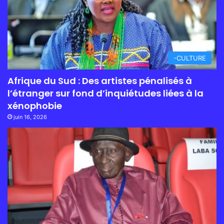
-CULTURE
Afrique du Sud : Des artistes pénalisés à
l’étranger sur fond d’inquiétudes liées à la
xénophobie
juin 16, 2026