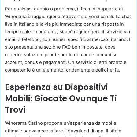
Per qualsiasi dubbio o problema, il team di supporto di
Winorama è raggiungibile attraverso diversi canali. La chat
live in italiano è la via più immediata per una risposta in
tempo reale. In aggiunta, si può raggiungere il servizio via
email o telefono, con numeri specifici al mercato italiano. Il
sito presenta una sezione FAQ ben impostata, dove
reperire soluzioni pronte per le domande comuni su
account, bonus e pagamenti. Un servizio clienti pronto e
competente è un elemento fondamentale dell’offerta.
Esperienza su Dispositivi
Mobili: Giocate Ovunque Ti
Trovi
Winorama Casino propone un’esperienza da mobile
ottimale senza necessitare il download di app. Il sito è