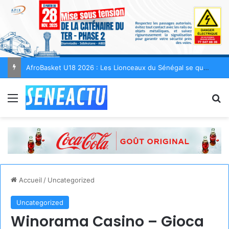
CAN U23 : Serigne Saliou Dia convoque 24 joueurs pour un stage de préparation**
Menu
R
Accueil
/
Uncategorized
Uncategorized
Winorama Casino – Gioca