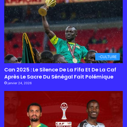
-CULTURE
Can 2025 : Le Silence De La Fifa Et De La Caf
Après Le Sacre Du Sénégal Fait Polémique
janvier 24, 2026