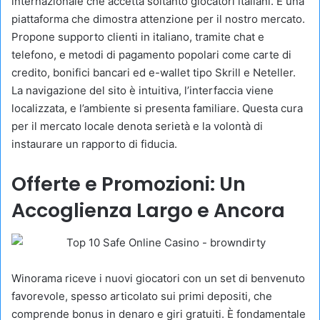
internazionale che accetta soltanto giocatori italiani. È una
piattaforma che dimostra attenzione per il nostro mercato.
Propone supporto clienti in italiano, tramite chat e
telefono, e metodi di pagamento popolari come carte di
credito, bonifici bancari ed e-wallet tipo Skrill e Neteller.
La navigazione del sito è intuitiva, l’interfaccia viene
localizzata, e l’ambiente si presenta familiare. Questa cura
per il mercato locale denota serietà e la volontà di
instaurare un rapporto di fiducia.
Offerte e Promozioni: Un
Accoglienza Largo e Ancora
Winorama riceve i nuovi giocatori con un set di benvenuto
favorevole, spesso articolato sui primi depositi, che
comprende bonus in denaro e giri gratuiti. È fondamentale