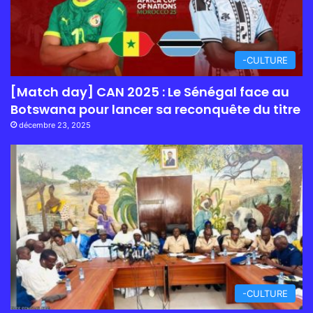
-CULTURE
[Match day] CAN 2025 : Le Sénégal face au
Botswana pour lancer sa reconquête du titre
décembre 23, 2025
-CULTURE