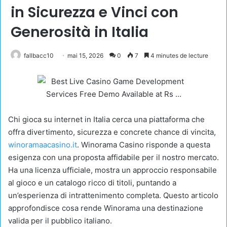
in Sicurezza e Vinci con
Generosità in Italia
fallbacc10
mai 15, 2026
0
7
4 minutes de lecture
Chi gioca su internet in Italia cerca una piattaforma che
offra divertimento, sicurezza e concrete chance di vincita,
winoramaacasino.it
. Winorama Casino risponde a questa
esigenza con una proposta affidabile per il nostro mercato.
Ha una licenza ufficiale, mostra un approccio responsabile
al gioco e un catalogo ricco di titoli, puntando a
un’esperienza di intrattenimento completa. Questo articolo
approfondisce cosa rende Winorama una destinazione
valida per il pubblico italiano.