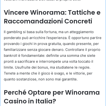
Vincere Winorama: Tattiche e
Raccomandazioni Concreti
Il gambling si basa sulla fortuna, ma un atteggiamento
ponderato può arricchire l’esperienza. È opportuno partire
provando i giochi in prova gratuita, quando presente, per
familiarizzare senza giocare denaro. Controllare il proprio
bankroll è fondamentale: definite una somma che siete
pronti a sacrificare e interrompete una volta toccato il
limite. Usufruite dei bonus, ma studiatene le regole.
Tenete a mente che il gioco è svago, e le vittorie, per
quanto sostanziose, non sono mai garantite.
Perché Optare per Winorama
Casino in Italia?