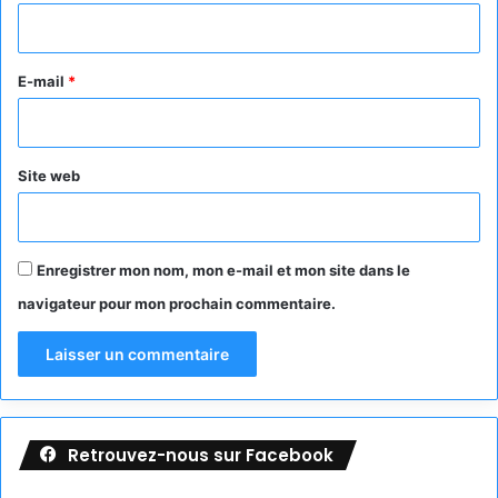
i
r
e
E-mail
*
*
Site web
Enregistrer mon nom, mon e-mail et mon site dans le
navigateur pour mon prochain commentaire.
Retrouvez-nous sur Facebook