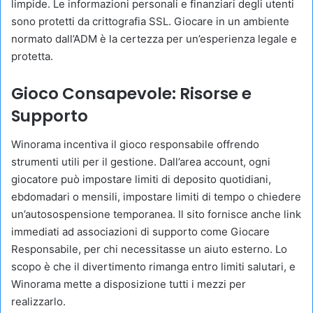
limpide. Le informazioni personali e finanziari degli utenti
sono protetti da crittografia SSL. Giocare in un ambiente
normato dall’ADM è la certezza per un’esperienza legale e
protetta.
Gioco Consapevole: Risorse e
Supporto
Winorama incentiva il gioco responsabile offrendo
strumenti utili per il gestione. Dall’area account, ogni
giocatore può impostare limiti di deposito quotidiani,
ebdomadari o mensili, impostare limiti di tempo o chiedere
un’autosospensione temporanea. Il sito fornisce anche link
immediati ad associazioni di supporto come Giocare
Responsabile, per chi necessitasse un aiuto esterno. Lo
scopo è che il divertimento rimanga entro limiti salutari, e
Winorama mette a disposizione tutti i mezzi per
realizzarlo.