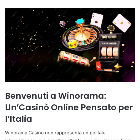
Benvenuti a Winorama:
Un’Casinò Online Pensato per
l’Italia
Winorama Casino non rappresenta un portale