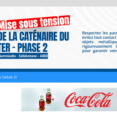
 Cellule Zawiya Tijaniyya dévoilera son programme ce samedi à Tivaou