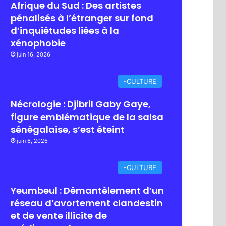
Afrique du Sud : Des artistes
pénalisés à l’étranger sur fond
d’inquiétudes liées à la
xénophobie
juin 16, 2026
-CULTURE
Nécrologie : Djibril Gaby Gaye,
figure emblématique de la salsa
sénégalaise, s’est éteint
juin 6, 2026
-CULTURE
Yeumbeul : Démantèlement d’un
réseau d’avortement clandestin
et de vente illicite de