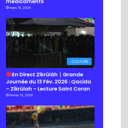
médicaments
mars 16, 2026
-CULTURE
En Direct Zikrûlâh｜Grande
Journée du 13 Fév. 2026 : Qacida
– Zikrûlah – Lecture Saint Coran
février 13, 2026