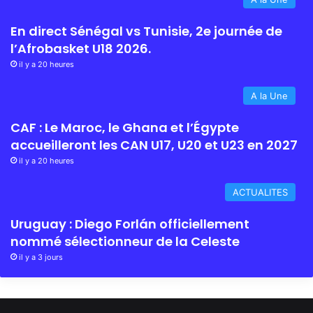
En direct Sénégal vs Tunisie, 2e journée de
l’Afrobasket U18 2026.
il y a 20 heures
A la Une
CAF : Le Maroc, le Ghana et l’Égypte
accueilleront les CAN U17, U20 et U23 en 2027
il y a 20 heures
ACTUALITES
Uruguay : Diego Forlán officiellement
nommé sélectionneur de la Celeste
il y a 3 jours