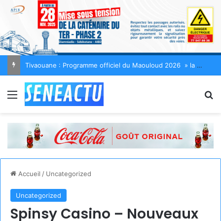
Tivaouane : Programme officiel du Maouloud 2026 » la nuit du Mawlid sera célébrée par le Khalife Général dans la Zawiya d’El Hadj Malick SY »
Menu
R
Accueil
/
Uncategorized
Uncategorized
Spinsy Casino – Nouveaux