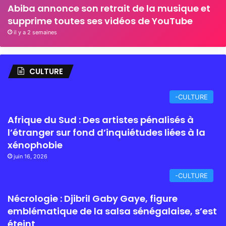
Abiba annonce son retrait de la musique et
supprime toutes ses vidéos de YouTube
il y a 2 semaines
CULTURE
-CULTURE
Afrique du Sud : Des artistes pénalisés à
l’étranger sur fond d’inquiétudes liées à la
xénophobie
juin 16, 2026
-CULTURE
Nécrologie : Djibril Gaby Gaye, figure
emblématique de la salsa sénégalaise, s’est
éteint