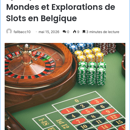
Mondes et Explorations de
Slots en Belgique
fallbacc10
mai 15, 2026
0
9
3 minutes de lecture