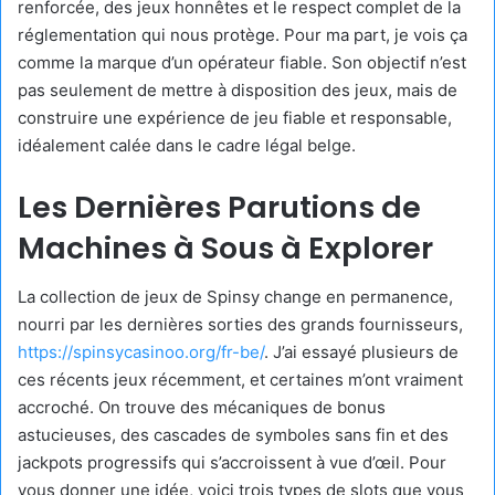
renforcée, des jeux honnêtes et le respect complet de la
réglementation qui nous protège. Pour ma part, je vois ça
comme la marque d’un opérateur fiable. Son objectif n’est
pas seulement de mettre à disposition des jeux, mais de
construire une expérience de jeu fiable et responsable,
idéalement calée dans le cadre légal belge.
Les Dernières Parutions de
Machines à Sous à Explorer
La collection de jeux de Spinsy change en permanence,
nourri par les dernières sorties des grands fournisseurs,
https://spinsycasinoo.org/fr-be/
. J’ai essayé plusieurs de
ces récents jeux récemment, et certaines m’ont vraiment
accroché. On trouve des mécaniques de bonus
astucieuses, des cascades de symboles sans fin et des
jackpots progressifs qui s’accroissent à vue d’œil. Pour
vous donner une idée, voici trois types de slots que vous