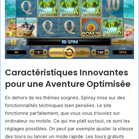
Caractéristiques Innovantes
pour une Aventure Optimisée
En dehors de les thèmes soignés, Spinsy mise sur des
fonctionnalités techniques bien pensées. Le site
fonctionne parfaitement, que vous vous trouviez sur
ordinateur ou mobile. Ce qui me plaît surtout, ce sont les
réglages possibles. On peut par exemple ajuster la vitesse
des tours ou lancer un mode rapide. Les tours gratuits