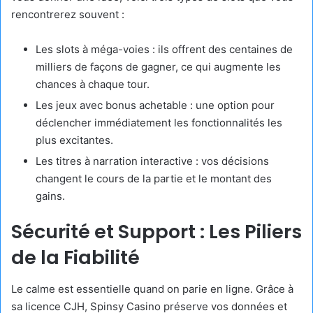
rencontrerez souvent :
Les slots à méga-voies : ils offrent des centaines de
milliers de façons de gagner, ce qui augmente les
chances à chaque tour.
Les jeux avec bonus achetable : une option pour
déclencher immédiatement les fonctionnalités les
plus excitantes.
Les titres à narration interactive : vos décisions
changent le cours de la partie et le montant des
gains.
Sécurité et Support : Les Piliers
de la Fiabilité
Le calme est essentielle quand on parie en ligne. Grâce à
sa licence CJH, Spinsy Casino préserve vos données et