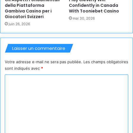
della Piattaforma
Confidently in Canada
Gambiva Casino per i
With Tooniebet Casino
Giocatori Svizzeri
mai 30, 2026
juin 26, 2026
Laisser un commentaire
Votre adresse e-mail ne sera pas publiée.
Les champs obligatoires
sont indiqués avec
*
C
o
m
m
e
n
t