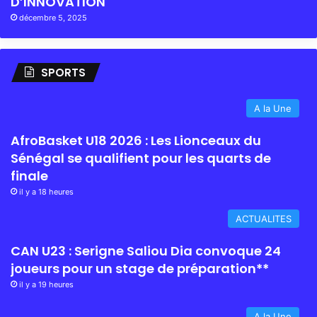
D’INNOVATION
décembre 5, 2025
SPORTS
A la Une
AfroBasket U18 2026 : Les Lionceaux du
Sénégal se qualifient pour les quarts de
finale
il y a 18 heures
ACTUALITES
CAN U23 : Serigne Saliou Dia convoque 24
joueurs pour un stage de préparation**
il y a 19 heures
A la Une