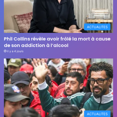
ACTUALITES
Phil Collins révèle avoir frôlé la mort à cause
de son addiction à l’alcool
il y a 4 jours
ACTUALITES