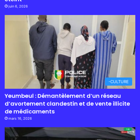
juin 6, 2026
-CULTURE
Yeumbeul : Démantèlement d’un réseau
d’avortement clandestin et de vente illicite
de médicaments
mars 16, 2026