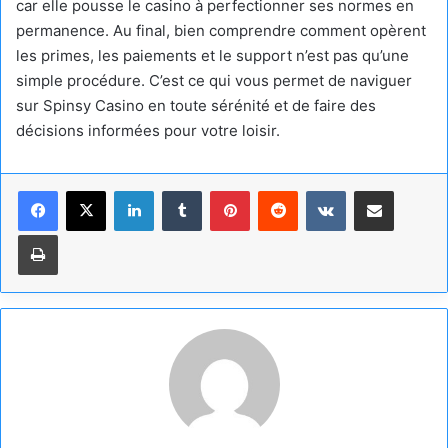
car elle pousse le casino à perfectionner ses normes en
permanence. Au final, bien comprendre comment opèrent
les primes, les paiements et le support n’est pas qu’une
simple procédure. C’est ce qui vous permet de naviguer
sur Spinsy Casino en toute sérénité et de faire des
décisions informées pour votre loisir.
Linkedin
Tumblr
Pinterest
Reddit
VKontakte
Partager par email
Imprimer