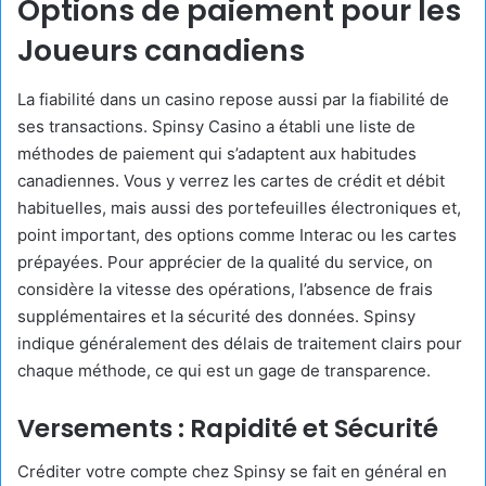
Options de paiement pour les
Joueurs canadiens
La fiabilité dans un casino repose aussi par la fiabilité de
ses transactions. Spinsy Casino a établi une liste de
méthodes de paiement qui s’adaptent aux habitudes
canadiennes. Vous y verrez les cartes de crédit et débit
habituelles, mais aussi des portefeuilles électroniques et,
point important, des options comme Interac ou les cartes
prépayées. Pour apprécier de la qualité du service, on
considère la vitesse des opérations, l’absence de frais
supplémentaires et la sécurité des données. Spinsy
indique généralement des délais de traitement clairs pour
chaque méthode, ce qui est un gage de transparence.
Versements : Rapidité et Sécurité
Créditer votre compte chez Spinsy se fait en général en