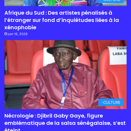
Afrique du Sud : Des artistes pénalisés à
l’étranger sur fond d’inquiétudes liées à la
xénophobie
juin 16, 2026
-CULTURE
Nécrologie : Djibril Gaby Gaye, figure
emblématique de la salsa sénégalaise, s’est
éteint