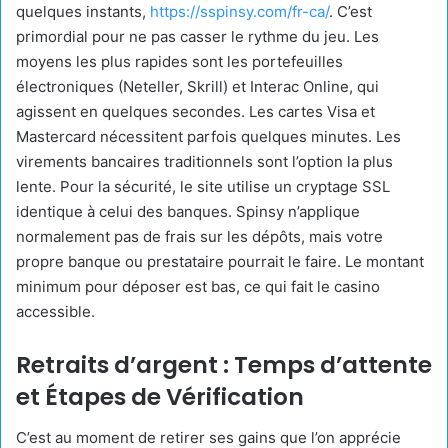
quelques instants,
https://sspinsy.com/fr-ca/
. C’est
primordial pour ne pas casser le rythme du jeu. Les
moyens les plus rapides sont les portefeuilles
électroniques (Neteller, Skrill) et Interac Online, qui
agissent en quelques secondes. Les cartes Visa et
Mastercard nécessitent parfois quelques minutes. Les
virements bancaires traditionnels sont l’option la plus
lente. Pour la sécurité, le site utilise un cryptage SSL
identique à celui des banques. Spinsy n’applique
normalement pas de frais sur les dépôts, mais votre
propre banque ou prestataire pourrait le faire. Le montant
minimum pour déposer est bas, ce qui fait le casino
accessible.
Retraits d’argent : Temps d’attente
et Étapes de Vérification
C’est au moment de retirer ses gains que l’on apprécie