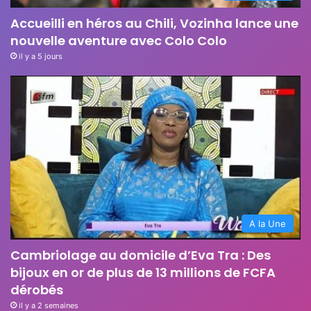
Accueilli en héros au Chili, Vozinha lance une
nouvelle aventure avec Colo Colo
il y a 5 jours
A la Une
Cambriolage au domicile d’Eva Tra : Des
bijoux en or de plus de 13 millions de FCFA
dérobés
il y a 2 semaines