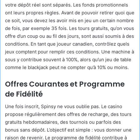
votre dépôt réel sont séparés. Les fonds promotionnels
ont leurs propres règles. Avant de pouvoir retirer quoi que
ce soit, vous devez les avoir mis en jeu un certain nombre
de fois, par exemple 35 fois. Les tours gratuits, qu’on vous
offre d’un coup ou au fil des jours, sont aussi soumis à des
conditions. En tant que joueur canadien, contrôlez quels
jeux comptent pour remplir ces conditions. Une machine à
sous y contribue souvent à 100%, alors qu’un jeu de table
comme le blackjack peut ne compter qu’à 10% ou moins.
Offres Courantes et Programme
de Fidélité
Une fois inscrit, Spinsy ne vous oublie pas. Le casino
propose régulièrement des offres de recharge, des tours
gratuits hebdomadaires, des tournois ou parfois des
bonus sans dépôt. L’objectif est simple : vous donner une
raison de revenir. Le programme de fidélité contribue à