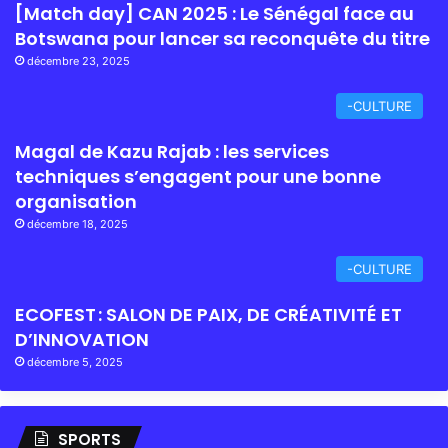
[Match day] CAN 2025 : Le Sénégal face au
Botswana pour lancer sa reconquête du titre
décembre 23, 2025
-CULTURE
Magal de Kazu Rajab : les services
techniques s’engagent pour une bonne
organisation
décembre 18, 2025
-CULTURE
ECOFEST : SALON DE PAIX, DE CRÉATIVITÉ ET
D’INNOVATION
décembre 5, 2025
SPORTS