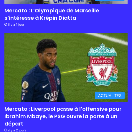
Mercato : L’Olympique de Marseille
s’intéresse à Krépin Diatta
il y a 1 jour
ACTUALITES
Mercato : Liverpool passe à l’offensive pour
Ibrahim Mbaye, le PSG ouvre la porte à un
départ
il y a 2 jours