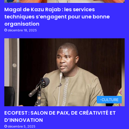
Magal de Kazu Rajab : les services
techniques s’engagent pour une bonne
organisation
décembre 18, 2025
-CULTURE
ECOFEST : SALON DE PAIX, DE CRÉATIVITÉ ET
D’INNOVATION
décembre 5, 2025