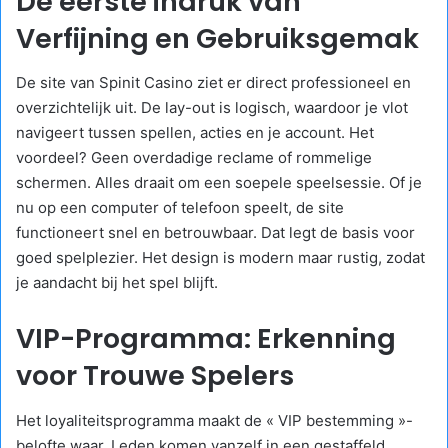
De eerste indruk van
Verfijning en Gebruiksgemak
De site van Spinit Casino ziet er direct professioneel en
overzichtelijk uit. De lay-out is logisch, waardoor je vlot
navigeert tussen spellen, acties en je account. Het
voordeel? Geen overdadige reclame of rommelige
schermen. Alles draait om een soepele speelsessie. Of je
nu op een computer of telefoon speelt, de site
functioneert snel en betrouwbaar. Dat legt de basis voor
goed spelplezier. Het design is modern maar rustig, zodat
je aandacht bij het spel blijft.
VIP-Programma: Erkenning
voor Trouwe Spelers
Het loyaliteitsprogramma maakt de « VIP bestemming »-
belofte waar. Leden komen vanzelf in een gestaffeld