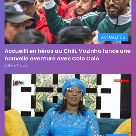
ACTUALITES
Accueilli en héros au Chili, Vozinha lance une
nouvelle aventure avec Colo Colo
il y a 4 jours