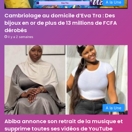
A la Une
Cambriolage au domicile d’Eva Tra : Des
bijoux en or de plus de 13 millions de FCFA
dérobés
il y a 2 semaines
A la Une
Abiba annonce son retrait de la musique et
supprime toutes ses vidéos de YouTube