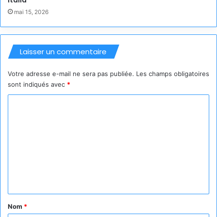
Italia
mai 15, 2026
Laisser un commentaire
Votre adresse e-mail ne sera pas publiée.
Les champs obligatoires
sont indiqués avec
*
C
o
m
m
e
n
t
a
Nom
*