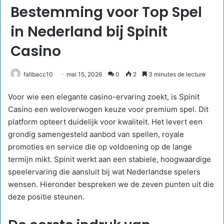
Bestemming voor Top Spel
in Nederland bij Spinit
Casino
fallbacc10
mai 15, 2026
0
2
3 minutes de lecture
Voor wie een elegante casino-ervaring zoekt, is Spinit
Casino een weloverwogen keuze voor premium spel. Dit
platform opteert duidelijk voor kwaliteit. Het levert een
grondig samengesteld aanbod van spellen, royale
promoties en service die op voldoening op de lange
termijn mikt. Spinit werkt aan een stabiele, hoogwaardige
speelervaring die aansluit bij wat Nederlandse spelers
wensen. Hieronder bespreken we de zeven punten uit die
deze positie steunen.