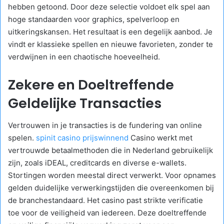
hebben getoond. Door deze selectie voldoet elk spel aan
hoge standaarden voor graphics, spelverloop en
uitkeringskansen. Het resultaat is een degelijk aanbod. Je
vindt er klassieke spellen en nieuwe favorieten, zonder te
verdwijnen in een chaotische hoeveelheid.
Zekere en Doeltreffende
Geldelijke Transacties
Vertrouwen in je transacties is de fundering van online
spelen.
spinit casino prijswinnend
Casino werkt met
vertrouwde betaalmethoden die in Nederland gebruikelijk
zijn, zoals iDEAL, creditcards en diverse e-wallets.
Stortingen worden meestal direct verwerkt. Voor opnames
gelden duidelijke verwerkingstijden die overeenkomen bij
de branchestandaard. Het casino past strikte verificatie
toe voor de veiligheid van iedereen. Deze doeltreffende