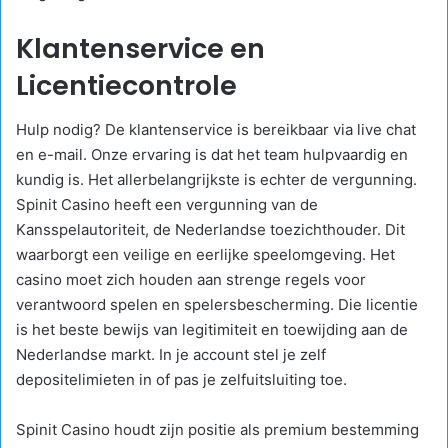
Klantenservice en
Licentiecontrole
Hulp nodig? De klantenservice is bereikbaar via live chat
en e-mail. Onze ervaring is dat het team hulpvaardig en
kundig is. Het allerbelangrijkste is echter de vergunning.
Spinit Casino heeft een vergunning van de
Kansspelautoriteit, de Nederlandse toezichthouder. Dit
waarborgt een veilige en eerlijke speelomgeving. Het
casino moet zich houden aan strenge regels voor
verantwoord spelen en spelersbescherming. Die licentie
is het beste bewijs van legitimiteit en toewijding aan de
Nederlandse markt. In je account stel je zelf
depositelimieten in of pas je zelfuitsluiting toe.
Spinit Casino houdt zijn positie als premium bestemming