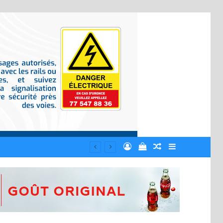
Connexion
Voir votre panier
Article Aléatoire
Sidebar (barr
part