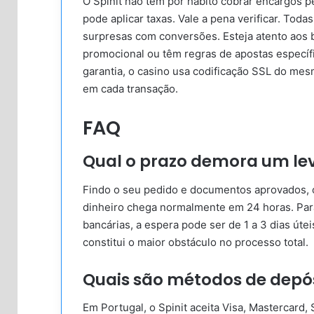
O Spinit não tem por hábito cobrar encargos p
pode aplicar taxas. Vale a pena verificar. Tod
surpresas com conversões. Esteja atento aos
promocional ou têm regras de apostas específi
garantia, o casino usa codificação SSL do me
em cada transação.
FAQ
Qual o prazo demora um le
Findo o seu pedido e documentos aprovados, o 
dinheiro chega normalmente em 24 horas. Para
bancárias, a espera pode ser de 1 a 3 dias úteis
constitui o maior obstáculo no processo total.
Quais são métodos de depós
Em Portugal, o Spinit aceita Visa, Mastercard, S