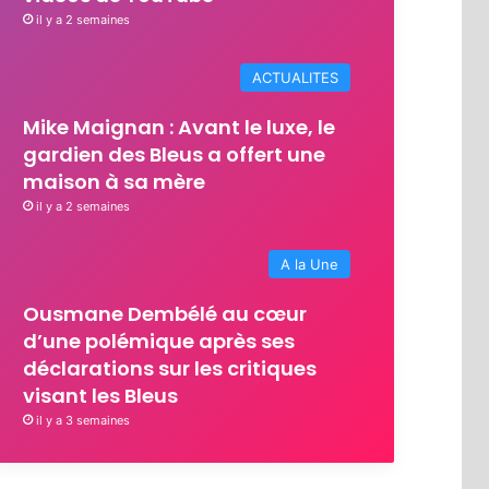
il y a 2 semaines
ACTUALITES
Mike Maignan : Avant le luxe, le
gardien des Bleus a offert une
maison à sa mère
il y a 2 semaines
A la Une
Ousmane Dembélé au cœur
d’une polémique après ses
déclarations sur les critiques
visant les Bleus
il y a 3 semaines