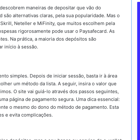
s descobrem maneiras de depositar que vão do
rd são alternativas claras, pela sua popularidade. Mas o
Skrill, Neteller e MiFinity, que muitos escolhem pela
espesas rigorosamente pode usar o Paysafecard. As
es. Na prática, a maioria dos depósitos são
 início à sessão.
to simples. Depois de iniciar sessão, basta ir à área
colher um método da lista. A seguir, insira o valor que
mos. O site vai guiá-lo através dos passos seguintes,
ma página de pagamento segura. Uma dica essencial:
mente o mesmo do dono do método de pagamento. Esta
es e evita complicações.