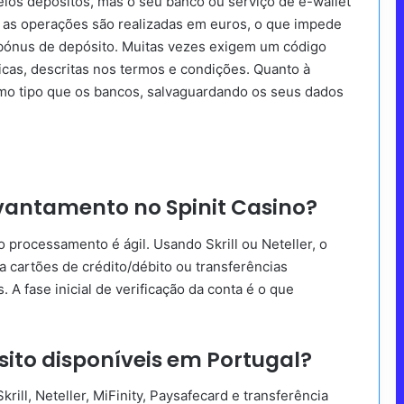
elos depósitos, mas o seu banco ou serviço de e-wallet
as as operações são realizadas em euros, o que impede
 bónus de depósito. Muitas vezes exigem um código
cas, descritas nos termos e condições. Quanto à
smo tipo que os bancos, salvaguardando os seus dados
vantamento no Spinit Casino?
processamento é ágil. Usando Skrill ou Neteller, o
 cartões de crédito/débito ou transferências
. A fase inicial de verificação da conta é o que
ito disponíveis em Portugal?
krill, Neteller, MiFinity, Paysafecard e transferência