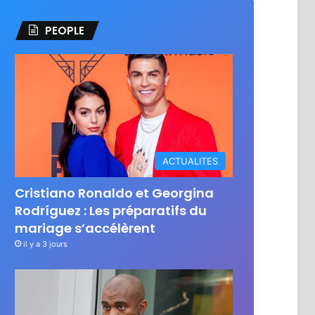
PEOPLE
ACTUALITES
Cristiano Ronaldo et Georgina
Rodríguez : Les préparatifs du
mariage s’accélèrent
il y a 3 jours