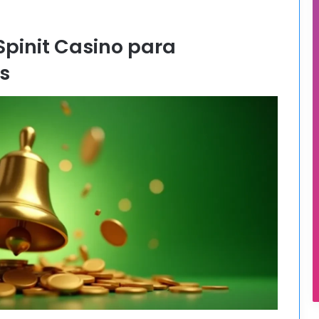
Spinit Casino para
s