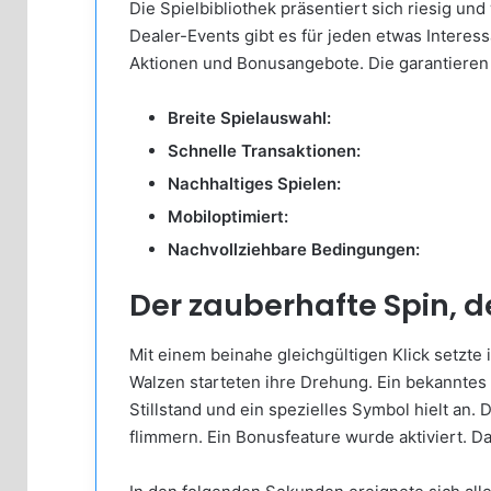
Die Spielbibliothek präsentiert sich riesig und
Dealer-Events gibt es für jeden etwas Interess
Aktionen und Bonusangebote. Die garantieren 
Breite Spielauswahl:
Schnelle Transaktionen:
Nachhaltiges Spielen:
Mobiloptimiert:
Nachvollziehbare Bedingungen:
Der zauberhafte Spin, 
Mit einem beinahe gleichgültigen Klick setzte
Walzen starteten ihre Drehung. Ein bekanntes
Stillstand und ein spezielles Symbol hielt an. 
flimmern. Ein Bonusfeature wurde aktiviert. D