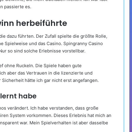
n passierte es.
inn herbeiführte
e dazu führten. Der Zufall spielte die größte Rolle,
ne Spielweise und das Casino. Spingranny Casino
Nur so sind solche Erlebnisse vorstellbar.
lief ohne Ruckeln. Die Spiele haben gute
h aber das Vertrauen in die lizenzierte und
 Sicherheit hätte ich gar nicht erst angefangen.
lernt habe
nos verändert. Ich habe verstanden, dass große
fairen System vorkommen. Dieses Erlebnis hat mich an
ansparent war. Mein Spielverhalten ist aber dasselbe