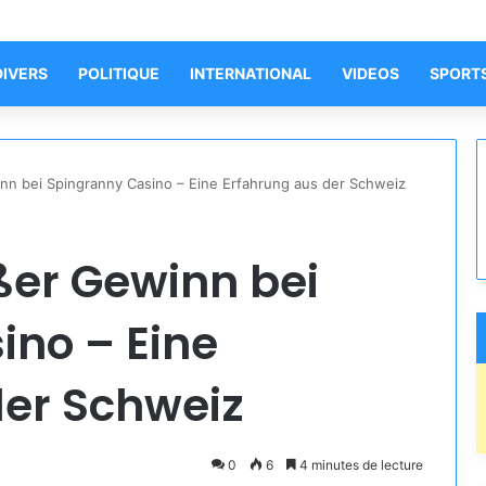
DIVERS
POLITIQUE
INTERNATIONAL
VIDEOS
SPORT
nn bei Spingranny Casino – Eine Erfahrung aus der Schweiz
ßer Gewinn bei
ino – Eine
der Schweiz
0
6
4 minutes de lecture