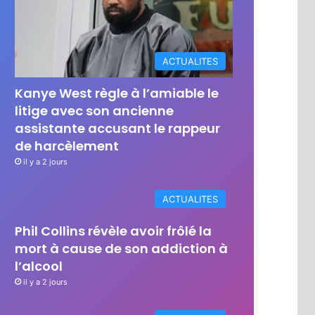
ACTUALITES
Kanye West règle à l’amiable le
litige avec son ancienne
assistante accusant le rappeur
de harcèlement
il y a 2 jours
ACTUALITES
Phil Collins révèle avoir frôlé la
mort à cause de son addiction à
l’alcool
il y a 2 jours