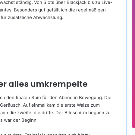
 wächst ständig. Von Slots über Blackjack bis zu Live-
antes. Besonders gut gefällt ich die regelmäßigen
für zusätzliche Abwechslung.
der alles umkrempelte
 ich den finalen Spin für den Abend in Bewegung. Die
 Geräusch. Auf einmal kam die erste Walze zum
Dann die zweite, die dritte. Der Bildschirm begann zu
as war der Beginn.