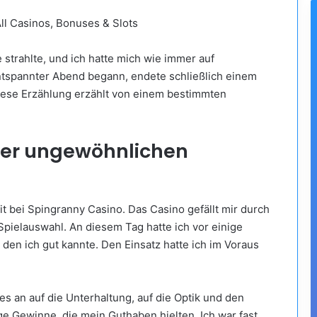
strahlte, und ich hatte mich wie immer auf
ntspannter Abend begann, endete schließlich einem
iese Erzählung erzählt von einem bestimmten
ner ungewöhnlichen
it bei Spingranny Casino. Das Casino gefällt mir durch
Spielauswahl. An diesem Tag hatte ich vor einige
en ich gut kannte. Den Einsatz hatte ich im Voraus
es an auf die Unterhaltung, auf die Optik und den
ge Gewinne, die mein Guthaben hielten. Ich war fast