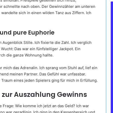
 simultan. Freispiele gesellten sich hinzu,
tor schnellte nach oben. Der Gewinnzähler am unteren
 wandelte sich in einen wilden Tanz aus Ziffern. Ich
 und pure Euphorie
Augenblick Stille. Ich fixierte die Zahl. Ich verglich
r Wucht: Das war ein fünfstelliger Jackpot. Ein
rch die ganze Wohnung hallte.
mich das Adrenalin. Ich sprang vom Stuhl auf, lief ein
ehend meinen Partner. Das Gefühl war unfassbar.
 Traum eines jeden Spielers ging für mich in Erfüllung.
 zur Auszahlung Gewinns
e Frage: Wie komme ich jetzt an das Geld? Ich war
ino war geradlinig. Ich ging in den Kassenbereich und