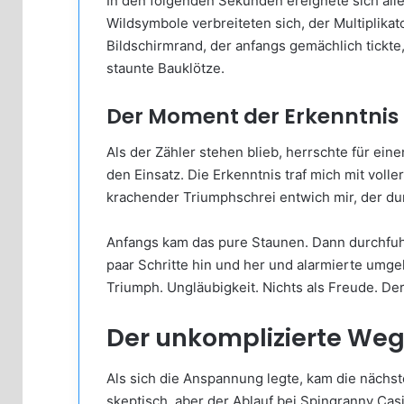
In den folgenden Sekunden ereignete sich alles
Wildsymbole verbreiteten sich, der Multiplika
Bildschirmrand, der anfangs gemächlich tickte,
staunte Bauklötze.
Der Moment der Erkenntnis
Als der Zähler stehen blieb, herrschte für einen 
den Einsatz. Die Erkenntnis traf mich mit volle
krachender Triumphschrei entwich mir, der du
Anfangs kam das pure Staunen. Dann durchfuhr 
paar Schritte hin und her und alarmierte umg
Triumph. Ungläubigkeit. Nichts als Freude. Der
Der unkomplizierte Weg
Als sich die Anspannung legte, kam die nächst
skeptisch, aber der Ablauf bei Spingranny Cas