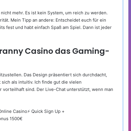
nicht mehr. Es ist kein System, um reich zu werden.
ität. Mein Tipp an andere: Entscheidet euch für ein
ts fest und habt einfach Spaß am Spiel. Dann ist jeder
granny Casino das Gaming-
itzustellen. Das Design präsentiert sich durchdacht,
sich als intuitiv. Ich finde gut die vielen
 vorteilhaft sind. Der Live-Chat unterstützt, wenn man