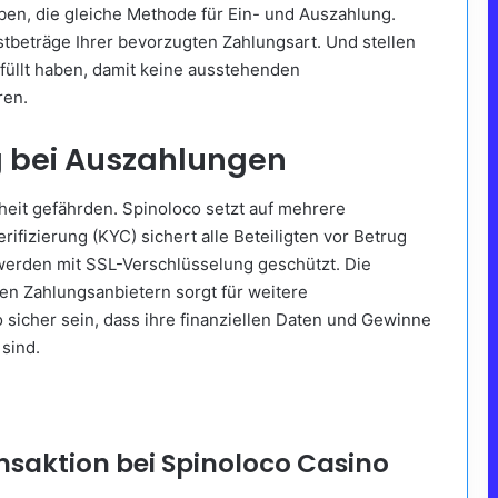
en, die gleiche Methode für Ein- und Auszahlung.
tbeträge Ihrer bevorzugten Zahlungsart. Und stellen
füllt haben, damit keine ausstehenden
ren.
g bei Auszahlungen
erheit gefährden. Spinoloco setzt auf mehrere
ifizierung (KYC) sichert alle Beteiligten vor Betrug
 werden mit SSL-Verschlüsselung geschützt. Die
en Zahlungsanbietern sorgt für weitere
o sicher sein, dass ihre finanziellen Daten und Gewinne
sind.
ansaktion bei Spinoloco Casino