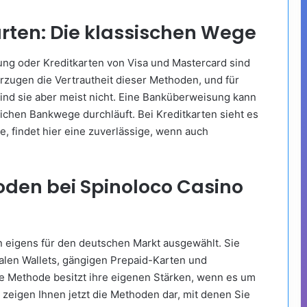
arten: Die klassischen Wege
g oder Kreditkarten von Visa und Mastercard sind
orzugen die Vertrautheit dieser Methoden, und für
sind sie aber meist nicht. Eine Banküberweisung kann
blichen Bankwege durchläuft. Bei Kreditkarten sieht es
e, findet hier eine zuverlässige, wenn auch
en bei Spinoloco Casino
n eigens für den deutschen Markt ausgewählt. Sie
talen Wallets, gängigen Prepaid-Karten und
e Methode besitzt ihre eigenen Stärken, wenn es um
zeigen Ihnen jetzt die Methoden dar, mit denen Sie