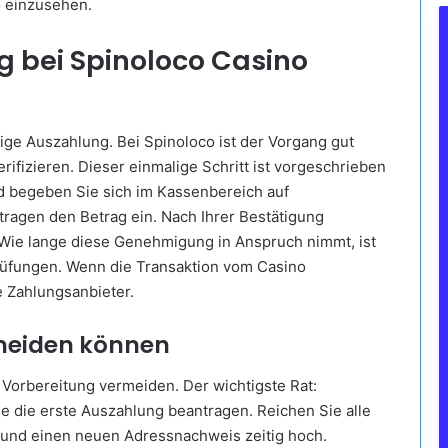
o einzusehen.
 bei Spinoloco Casino
ügige Auszahlung. Bei Spinoloco ist der Vorgang gut
erifizieren. Dieser einmalige Schritt ist vorgeschrieben
d begeben Sie sich im Kassenbereich auf
tragen den Betrag ein. Nach Ihrer Bestätigung
 Wie lange diese Genehmigung in Anspruch nimmt, ist
üfungen. Wenn die Transaktion vom Casino
 Zahlungsanbieter.
meiden können
Vorbereitung vermeiden. Der wichtigste Rat:
ie die erste Auszahlung beantragen. Reichen Sie alle
und einen neuen Adressnachweis zeitig hoch.