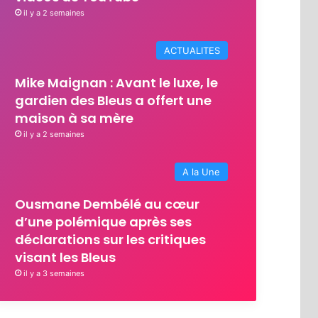
il y a 2 semaines
ACTUALITES
Mike Maignan : Avant le luxe, le
gardien des Bleus a offert une
maison à sa mère
il y a 2 semaines
A la Une
Ousmane Dembélé au cœur
d’une polémique après ses
déclarations sur les critiques
visant les Bleus
il y a 3 semaines