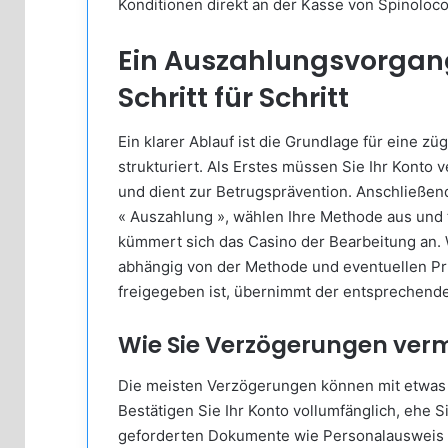
Konditionen direkt an der Kasse von Spinoloc
Ein Auszahlungsvorgang
Schritt für Schritt
Ein klarer Ablauf ist die Grundlage für eine z
strukturiert. Als Erstes müssen Sie Ihr Konto v
und dient zur Betrugsprävention. Anschließen
« Auszahlung », wählen Ihre Methode aus und 
kümmert sich das Casino der Bearbeitung an.
abhängig von der Methode und eventuellen Pr
freigegeben ist, übernimmt der entsprechende
Wie Sie Verzögerungen ver
Die meisten Verzögerungen können mit etwas 
Bestätigen Sie Ihr Konto vollumfänglich, ehe S
geforderten Dokumente wie Personalausweis 