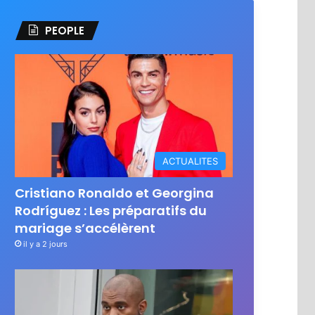
PEOPLE
ACTUALITES
Cristiano Ronaldo et Georgina
Rodríguez : Les préparatifs du
mariage s’accélèrent
il y a 2 jours