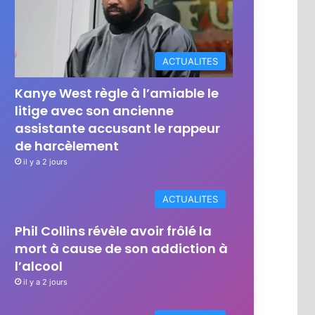
ACTUALITES
Kanye West règle à l’amiable le
litige avec son ancienne
assistante accusant le rappeur
de harcèlement
il y a 2 jours
ACTUALITES
Phil Collins révèle avoir frôlé la
mort à cause de son addiction à
l’alcool
il y a 2 jours