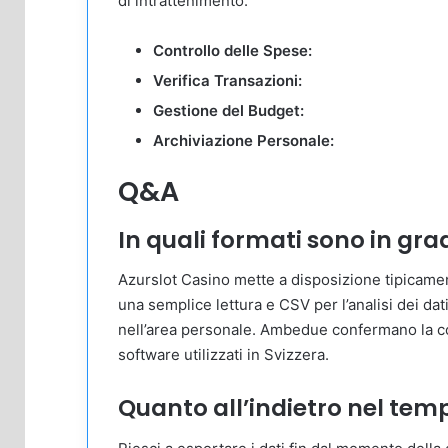
di intrattenimento.
Controllo delle Spese:
Verifica Transazioni:
Gestione del Budget:
Archiviazione Personale:
Q&A
In quali formati sono in gra
Azurslot Casino mette a disposizione tipicame
una semplice lettura e CSV per l’analisi dei dat
nell’area personale. Ambedue confermano la com
software utilizzati in Svizzera.
Quanto all’indietro nel temp