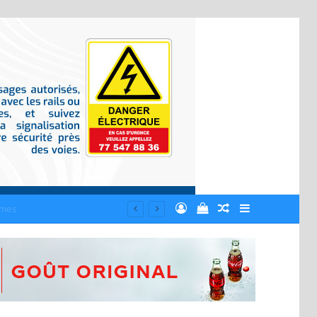
Connexion
Voir votre panier
Article Aléatoire
Sidebar (barr
se conformer à la loi