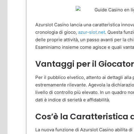
Azurslot Casino lancia una caratteristica innovat
cronologia di gioco,
azur-slot.net
. Questa funz
delle proprie attività, un passo avanti per la 
Esaminiamo insieme come agisce e quali vantag
Vantaggi per il Giocator
Per il pubblico elvetico, attento ai dettagli all
estremamente rilevante. Agevola la dichiarazion
livello di controllo più elevato. In un quadro 
dati è indice di serietà e affidabilità.
Cos’è la Caratteristica 
La nuova funzione di Azurslot Casino abilita di 