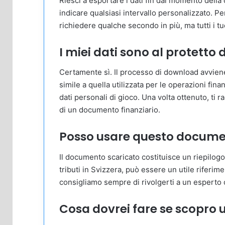
Riesci a esportare i dati fin dal momento della 
indicare qualsiasi intervallo personalizzato. Pe
richiedere qualche secondo in più, ma tutti i tuo
I miei dati sono al protetto
Certamente sì. Il processo di download avviene
simile a quella utilizzata per le operazioni fina
dati personali di gioco. Una volta ottenuto, ti
di un documento finanziario.
Posso usare questo documen
Il documento scaricato costituisce un riepilogo d
tributi in Svizzera, può essere un utile riferime
consigliamo sempre di rivolgerti a un esperto co
Cosa dovrei fare se scopro 