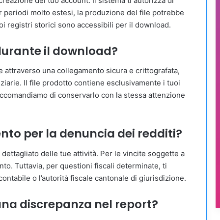
creazione del tuo account. Il sistema ti autorizza di
r periodi molto estesi, la produzione del file potrebbe
i registri storici sono accessibili per il download.
 durante il download?
 attraverso una collegamento sicura e crittografata,
nziarie. Il file prodotto contiene esclusivamente i tuoi
 raccomandiamo di conservarlo con la stessa attenzione
to per la denuncia dei redditi?
ettagliato delle tue attività. Per le vincite soggette a
nto. Tuttavia, per questioni fiscali determinate, ti
ntabile o l’autorità fiscale cantonale di giurisdizione.
una discrepanza nel report?