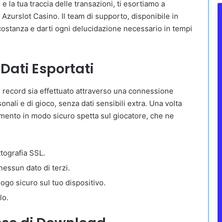
 e la tua traccia delle transazioni, ti esortiamo a
 Azurslot Casino. Il team di supporto, disponibile in
ircostanza e darti ogni delucidazione necessario in tempi
 Dati Esportati
 record sia effettuato attraverso una connessione
sonali e di gioco, senza dati sensibili extra. Una volta
cumento in modo sicuro spetta sul giocatore, che ne
ttografia SSL.
nessun dato di terzi.
uogo sicuro sul tuo dispositivo.
lo.