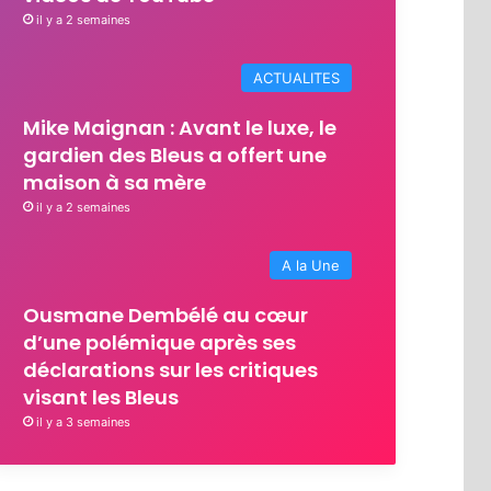
il y a 2 semaines
ACTUALITES
Mike Maignan : Avant le luxe, le
gardien des Bleus a offert une
maison à sa mère
il y a 2 semaines
A la Une
Ousmane Dembélé au cœur
d’une polémique après ses
déclarations sur les critiques
visant les Bleus
il y a 3 semaines