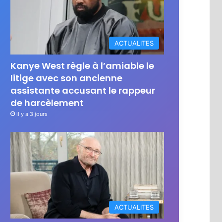
ACTUALITES
Kanye West règle à l’amiable le
litige avec son ancienne
assistante accusant le rappeur
de harcèlement
il y a 3 jours
ACTUALITES