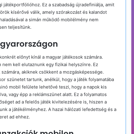
 játékportfólióhoz. Ez a szabadság újradefiniálja, amit
örök kísérővé válik, amely szórakozást és kalandot
őrehaladásával a simán működő mobilélmény nem
sen teljesítünk.
agyarországon
onkrét előnyt kínál a magyar játékosok számára.
n nem kell elutaznunk egy fizikai helyszínre. Ez
k számára, akiknek csökkent a mozgásképessége.
or szünetet tartunk, anélkül, hogy a játék folyamatába
nó mobil felülete lehetővé teszi, hogy a napok kis
llva, vagy épp a reklámszünet alatt. Ez a folyamatos
get ad a felelős játék kivitelezésére is, hiszen a
nk a játékélményhez. A hazai hálózati lefedettség és a
teret ad ehhez.
anzakciók mobilon