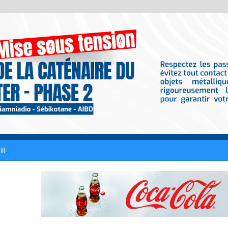
llette perd la vie dans le chavirement d’une pirogue à Djibonker