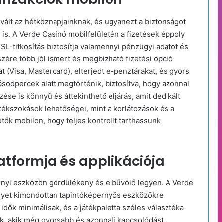
vált az hétköznapjainknak, és ugyanezt a biztonságot
is. A Verde Casinó mobilfelületén a fizetések éppoly
SSL-titkosítás biztosítja valamennyi pénzügyi adatot és
zére több jól ismert és megbízható fizetési opció
 (Visa, Mastercard), elterjedt e-penztárakat, és gyors
másodpercek alatt megtörténik, biztosítva, hogy azonnal
ése is könnyű és áttekinthető eljárás, amit dedikált
játékszokások lehetőségei, mint a korlátozások és a
etők mobilon, hogy teljes kontrollt tarthassunk
atformja és applikációja
nyi eszközön gördülékeny és elbűvölő legyen. A Verde
elyet kimondottan tapintóképernyős eszközökre
si idők minimálisak, és a játékpaletta széles választéka
k, akik még gyorsabb és azonnali kapcsolódást