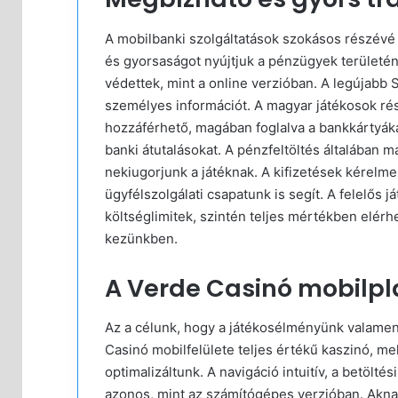
A mobilbanki szolgáltatások szokásos részévé 
és gyorsaságot nyújtjuk a pénzügyek területén 
védettek, mint a online verzióban. A legújabb 
személyes információt. A magyar játékosok rés
hozzáférhető, magában foglalva a bankkártyákat
banki átutalásokat. A pénzfeltöltés általában 
nekiugorjunk a játéknak. A kifizetések kérelmez
ügyfélszolgálati csapatunk is segít. A felelős 
költséglimitek, szintén teljes mértékben elérh
kezünkben.
A Verde Casinó mobilpl
Az a célunk, hogy a játékosélményünk valamen
Casinó mobilfelülete teljes értékű kaszinó, m
optimalizáltunk. A navigáció intuitív, a betölté
azonos, mint az számítógépes verzióban. Akna