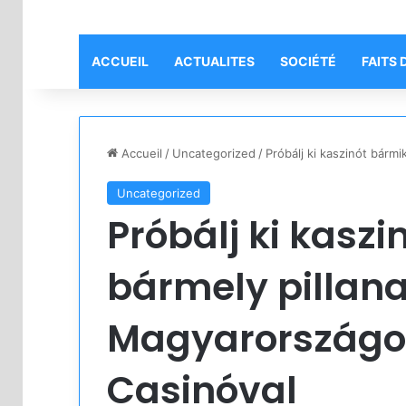
ACCUEIL
ACTUALITES
SOCIÉTÉ
FAITS 
Accueil
/
Uncategorized
/
Próbálj ki kaszinót bárm
Uncategorized
Próbálj ki kaszi
bármely pillan
Magyarországo
Casinóval