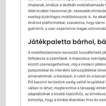
óhajtanak, kínáljuk a dedikált mobilalkalmazás 
több további haszonnal jár: sebesebb elindulás
esetleg kizárólagos mobilbónuszok is. Az alkal
Android platformokkal, szavatolva, hogy bármi
gyártóról, a user experience magas színvonal
Játékpaletta bárhol, b
A mobilfelületünkön keresztül hozzáférhető já
felfedezze a számítását. A klasszikus nyerőg
között szemezgethetnek, míg a modern játékos
jackpotokkal és interaktív bónuszjátékkal ism
elmaradottnak: a blackjack, a rulett és a bacca
Élő kaszinó területünk pedig valódi krupíékkal 
váltani is lehet, megteremtve a társasági élmé
adaptálódnak a kisebb kijelzőhöz, az érintésvez
biztosítja, hogy a kínálat állandóan friss és szó