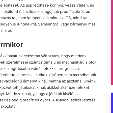
telepítését. Az app letöltése könnyű, veszélytelen, és
, leküldött értesítések a legújabb promóciókról, és
mazás teljesen kompatibilis mind az iOS, mind az
 legyen is iPhone-ról, Samsungról vagy bármelyik más
ú marad.
ármikor
tékkínálatunk célzottan változatos, hogy mindenki
épek szerelmesei számos témájú és mechanikájú slotok
ok a legfrissebb videóslotokkal, progresszív
erkedhetnek. Asztali játékok körében sem maradhatunk
rat valósághű élményt kínál, mintha az asztalnál ülnénk.
közvetített játékokat kínál, akikkel akár üzeneteket
nyt. Mindezeket úgy, hogy a játékok kiválóan
érlés pedig precíz és gyors. A állandó játékfejlesztés
rakoztató.