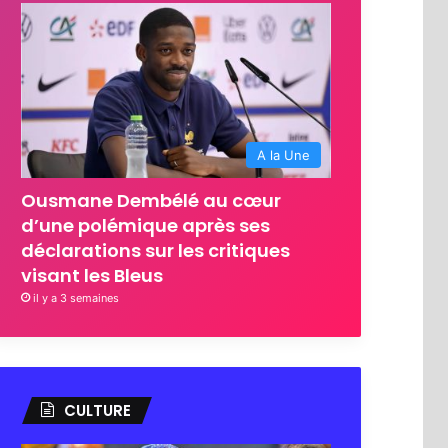
A la Une
Ousmane Dembélé au cœur
d’une polémique après ses
déclarations sur les critiques
visant les Bleus
il y a 3 semaines
CULTURE