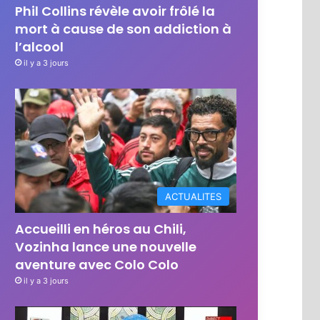
Phil Collins révèle avoir frôlé la
mort à cause de son addiction à
l’alcool
il y a 3 jours
ACTUALITES
Accueilli en héros au Chili,
Vozinha lance une nouvelle
aventure avec Colo Colo
il y a 3 jours