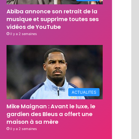
Abiba annonce son retrait de la
musique et supprime toutes ses
vidéos de YouTube
il y a 2 semaines
ACTUALITES
Mike Maignan : Avant le luxe, le
gardien des Bleus a offert une
maison à sa mère
il y a 2 semaines