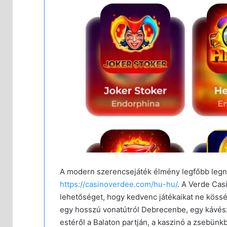
A modern szerencsejáték élmény legfőbb leg
https://casinoverdee.com/hu-hu/
. A Verde Cas
lehetőséget, hogy kedvenc játékaikat ne kössé
egy hosszú vonatútról Debrecenbe, egy kávész
estéről a Balaton partján, a kaszinó a zsebün