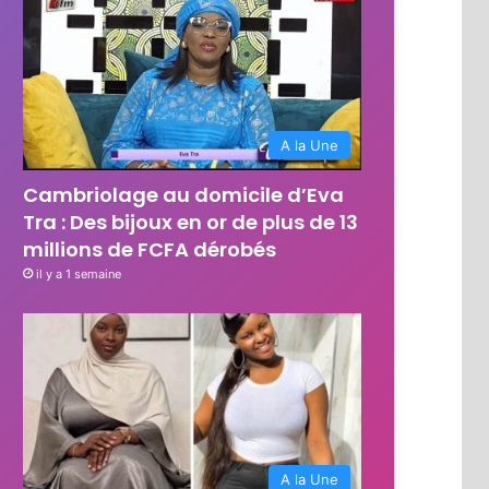
A la Une
Cambriolage au domicile d’Eva
Tra : Des bijoux en or de plus de 13
millions de FCFA dérobés
il y a 1 semaine
A la Une