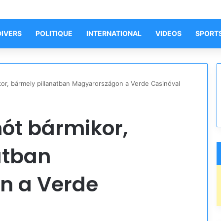
DIVERS
POLITIQUE
INTERNATIONAL
VIDEOS
SPORT
ikor, bármely pillanatban Magyarországon a Verde Casinóval
nót bármikor,
atban
n a Verde