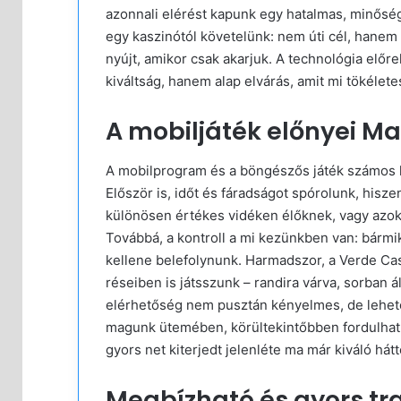
azonnali elérést kapunk egy hatalmas, minőségi
egy kaszinótól követelünk: nem úti cél, hanem 
nyújt, amikor csak akarjuk. A technológia el
kiváltság, hanem alap elvárás, amit mi tökélete
A mobiljáték előnyei M
A mobilprogram és a böngészős játék számos k
Először is, időt és fáradságot spórolunk, hisze
különösen értékes vidéken élőknek, vagy azo
Továbbá, a kontroll a mi kezünkben van: bármik
kellene belefolynunk. Harmadszor, a Verde Casi
réseiben is játsszunk – randira várva, sorban á
elérhetőség nem pusztán kényelmes, de lehetősé
magunk ütemében, körültekintőbben fordulhatu
gyors net kiterjedt jelenléte ma már kiváló hát
Megbízható és gyors tr